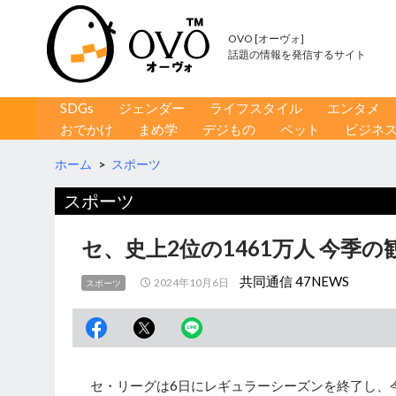
OVO [オーヴォ]
話題の情報を発信するサイト
コンテンツへ移動
検
SDGs
ジェンダー
ライフスタイル
エンタメ
索
おでかけ
まめ学
デジもの
ペット
ビジネ
ホーム
>
スポーツ
スポーツ
セ、史上2位の1461万人 今季
共同通信 47NEWS
2024年10月6日
スポーツ
セ・リーグは6日にレギュラーシーズンを終了し、今季