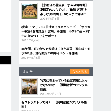
【京都 湯の花温泉・すみや亀峰菴】
夏限定のおもてなし「旅館で“涼”を
楽しむ夏の休日」8月末まで開催中
2026年8月6日
横浜F・マリノス×日清オイリオグループ、「サッカ
ー教室&食育講座 in 宮崎」を開催 小学1年生～3年
生の身体づくりをサポート
2026年8月6日
55年間、京の街を走り続けてきた車両 嵐山線・モ
ボ301形、運行開始55周年イベントを開催
2026年8月6日
まめ学
もっと見る
写真に埋まっている位置情報はおっ
かないのか 【岡嶋教授のデジタル
指南】
2026年7月22日
ゼロトラストって何？ 【岡嶋教授のデジタル指
南】