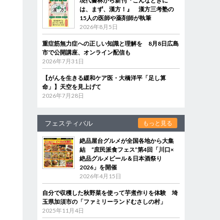
現代書林から新刊『こんなときに
は、まず、漢方！』 漢方三考塾の
15人の医師や薬剤師が執筆
2026年8月5日
重症筋無力症への正しい知識と理解を 8月8日広島
市で公開講座、オンライン配信も
2026年7月31日
【がんを生きる緩和ケア医・大橋洋平「足し算
命」】天空を見上げて
2026年7月28日
フェスティバル
もっと見る
絶品屋台グルメが全国各地から大集
結 “庶民派食フェス”第4回「川口×
絶品グルメビール＆日本酒祭り
2026」を開催
2026年4月15日
自分で収穫した秋野菜を使って芋煮作りを体験 埼
玉県加須市の「ファミリーランドむさしの村」
2025年11月4日