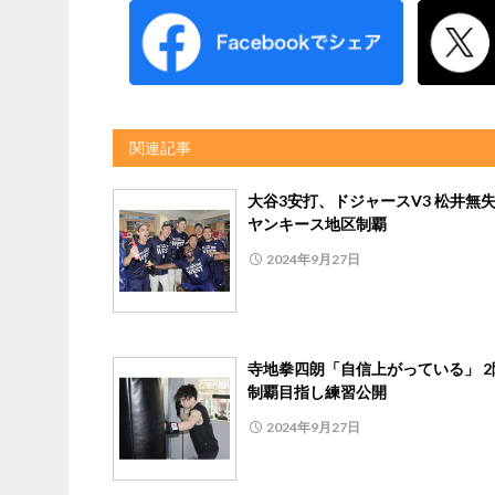
関連記事
大谷3安打、ドジャースV3 松井無
ヤンキース地区制覇
2024年9月27日
寺地拳四朗「自信上がっている」 2
制覇目指し練習公開
2024年9月27日