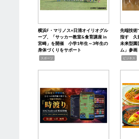
横浜F・マリノス×日清オイリオグル
先端技術
ープ、「サッカー教室&食育講座 in
指す 久
宮崎」を開催 小学1年生～3年生の
未来型園
身体づくりをサポート
ム」参画
,
,
,
スポーツ
ビジネス