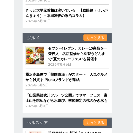
2026年6月18日
きっと大平元首相は泣いている 【政眼鏡（せいが
んきょう）－本田雅俊の政治コラム】
2026年6月10日
グルメ
もっと見る
セブン‐イレブン、カレー15商品を一
斉投入 名店監修から冷製うどんま
で“夏のカレーフェス”を開催中
2026年8月6日
横浜高島屋で「韓国市場」がスタート 人気グルメ
から雑貨まで約30ブランドが集結
2026年8月5日
「山梨県笛吹川フルーツ公園」でサマーフェス 富
士山を眺めながら水遊び、季節限定の桃のかき氷も
2026年8月3日
ヘルスケア
もっと見る