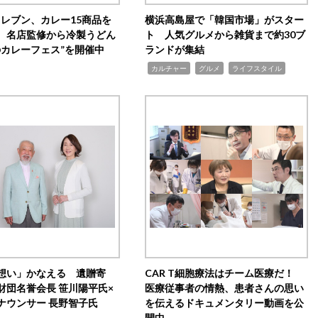
イレブン、カレー15商品を
横浜高島屋で「韓国市場」がスター
 名店監修から冷製うどん
ト 人気グルメから雑貨まで約30ブ
のカレーフェス”を開催中
ランドが集結
,
,
,
カルチャー
グルメ
ライフスタイル
想い」かなえる 遺贈寄
CAR T細胞療法はチーム医療だ！
財団名誉会長 笹川陽平氏×
医療従事者の情熱、患者さんの思い
ナウンサー 長野智子氏
を伝えるドキュメンタリー動画を公
開中