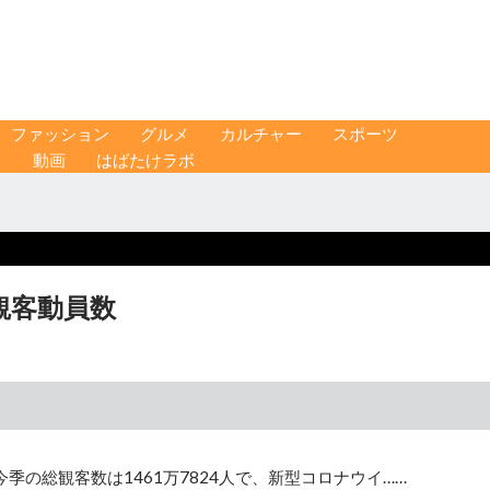
ファッション
グルメ
カルチャー
スポーツ
ス
動画
はばたけラボ
の観客動員数
の総観客数は1461万7824人で、新型コロナウイ……