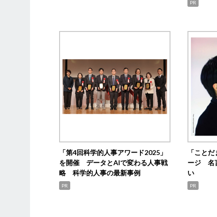
PR
「第4回科学的人事アワード2025」
「ことだ
を開催 データとAIで変わる人事戦
ージ 名
略 科学的人事の最新事例
い
PR
PR