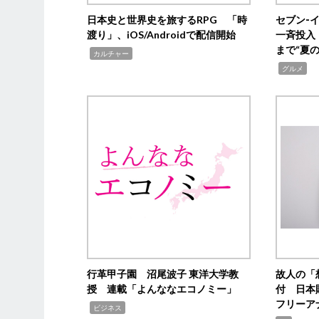
日本史と世界史を旅するRPG 「時
セブン‐
渡り」、iOS/Androidで配信開始
一斉投入
まで“夏
,
カルチャー
,
グルメ
行革甲子園 沼尾波子 東洋大学教
故人の「
授 連載「よんななエコノミー」
付 日本
フリーア
,
ビジネス