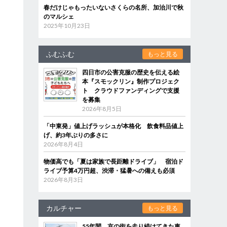
春だけじゃもったいないさくらの名所、加治川で秋
のマルシェ
2025年10月23日
ふむふむ
もっと見る
四日市の公害克服の歴史を伝える絵
本『スモックリン』制作プロジェク
ト クラウドファンディングで支援
を募集
2026年8月5日
「中東発」値上げラッシュが本格化 飲食料品値上
げ、約3年ぶりの多さに
2026年8月4日
物価高でも「夏は家族で長距離ドライブ」 宿泊ド
ライブ予算4万円超、渋滞・猛暑への備えも必須
2026年8月3日
カルチャー
もっと見る
55年間、京の街を走り続けてきた車