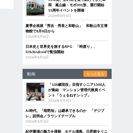
両 嵐山線・モボ301形、運行開始
55周年イベントを開催
2026年8月6日
夏季企画展「秀吉・秀長と和歌山」 和歌山市立博
物館で8月8日から
2026年8月6日
日本史と世界史を旅するRPG 「時渡り」、
iOS/Androidで配信開始
2026年8月6日
動画
もっと見る
「100歳現役」目指すシニア1500人
が集結 マンション管理代務員イベ
ント「うぇるねすシップ」
2026年8月4日
AI時代、「暗黙知」は継承できるのか 「デジブ
レ」説明会／ラウンドテーブル
2026年8月3日
紀伊勝浦の魅力を堪能 ホテル浦島、日昇館をリニ