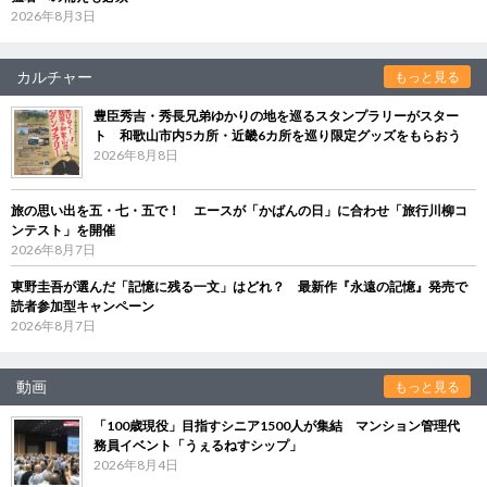
2026年8月3日
カルチャー
もっと見る
豊臣秀吉・秀長兄弟ゆかりの地を巡るスタンプラリーがスター
ト 和歌山市内5カ所・近畿6カ所を巡り限定グッズをもらおう
2026年8月8日
旅の思い出を五・七・五で！ エースが「かばんの日」に合わせ「旅行川柳コ
ンテスト」を開催
2026年8月7日
東野圭吾が選んだ「記憶に残る一文」はどれ？ 最新作『永遠の記憶』発売で
読者参加型キャンペーン
2026年8月7日
動画
もっと見る
「100歳現役」目指すシニア1500人が集結 マンション管理代
務員イベント「うぇるねすシップ」
2026年8月4日