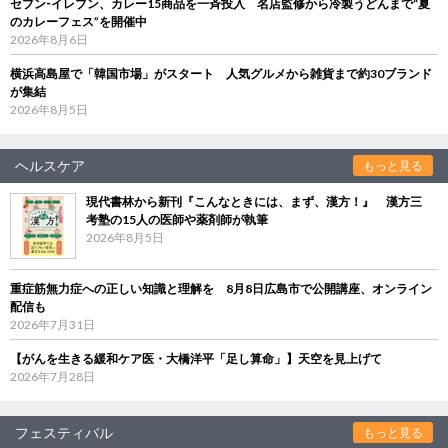
セブン‐イレブン、カレー15商品を一斉投入 名店監修から冷製うどんまで“夏
のカレーフェス”を開催中
2026年8月6日
横浜高島屋で「韓国市場」がスタート 人気グルメから雑貨まで約30ブランド
が集結
2026年8月5日
ヘルスケア
もっと見る
現代書林から新刊『こんなときには、まず、漢方！』 漢方三
考塾の15人の医師や薬剤師が執筆
2026年8月5日
重症筋無力症への正しい知識と理解を 8月8日広島市で公開講座、オンライン
配信も
2026年7月31日
【がんを生きる緩和ケア医・大橋洋平「足し算命」】天空を見上げて
2026年7月28日
フェスティバル
もっと見る