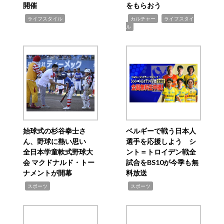
開催
をもらおう
,
,
,
ライフスタイル
カルチャー
ライフスタイ
ル
始球式の杉谷拳士さ
ベルギーで戦う日本人
ん、野球に熱い思い
選手を応援しよう シ
全日本学童軟式野球大
ント＝トロイデン戦全
会 マクドナルド・トー
試合をBS10が今季も無
ナメントが開幕
料放送
,
,
スポーツ
スポーツ