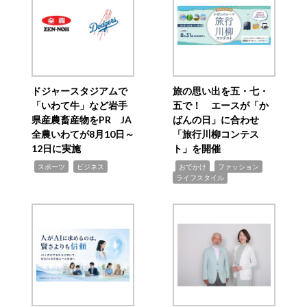
ドジャースタジアムで
旅の思い出を五・七・
「いわて牛」など岩手
五で！ エースが「か
県産農畜産物をPR JA
ばんの日」に合わせ
全農いわてが8月10日～
「旅行川柳コンテス
12日に実施
ト」を開催
,
,
,
,
,
スポーツ
ビジネス
おでかけ
ファッション
ライフスタイル