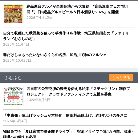
絶品屋台グルメが全国各地から大集結 “庶民派食フェス”第4
回「川口×絶品グルメビール＆日本酒祭り2026」を開催
2026年4月15日
自分で収穫した秋野菜を使って芋煮作りを体験 埼玉県加須市の「ファミリー
ランドむさしの村」
2025年11月4日
春だけじゃもったいないさくらの名所、加治川で秋のマルシェ
2025年10月23日
ふむふむ
もっと見る
四日市の公害克服の歴史を伝える絵本『スモックリン』制作プ
ロジェクト クラウドファンディングで支援を募集
2026年8月5日
「中東発」値上げラッシュが本格化 飲食料品値上げ、約3年ぶりの多さに
2026年8月4日
物価高でも「夏は家族で長距離ドライブ」 宿泊ドライブ予算4万円超、渋滞・
猛暑への備えも必須