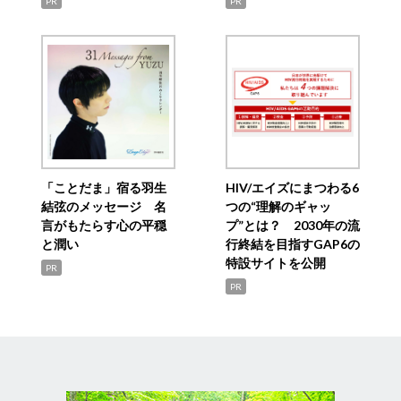
PR
PR
「ことだま」宿る羽生
HIV/エイズにまつわる6
結弦のメッセージ 名
つの“理解のギャッ
言がもたらす心の平穏
プ”とは？ 2030年の流
と潤い
行終結を目指すGAP6の
特設サイトを公開
PR
PR