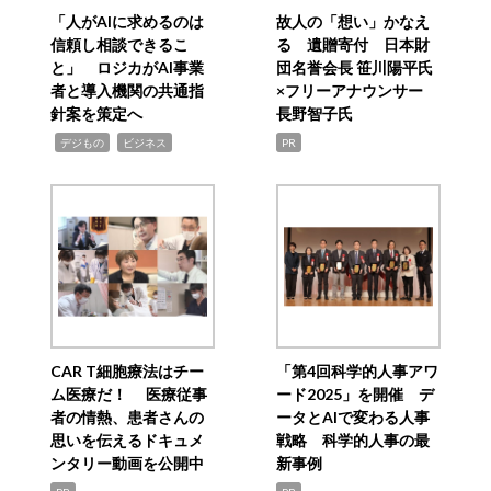
「人がAIに求めるのは
故人の「想い」かなえ
信頼し相談できるこ
る 遺贈寄付 日本財
と」 ロジカがAI事業
団名誉会長 笹川陽平氏
者と導入機関の共通指
×フリーアナウンサー
針案を策定へ
長野智子氏
,
,
デジもの
ビジネス
PR
CAR T細胞療法はチー
「第4回科学的人事アワ
ム医療だ！ 医療従事
ード2025」を開催 デ
者の情熱、患者さんの
ータとAIで変わる人事
思いを伝えるドキュメ
戦略 科学的人事の最
ンタリー動画を公開中
新事例