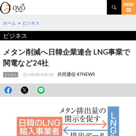
検
索
コ
ン
テ
ホーム
>
ビジネス
ン
ビジネス
ツ
へ
移
メタン削減へ日韓企業連合 LNG事業で
動
関電など24社
共同通信 47NEWS
2024年10月7日
ビジネス