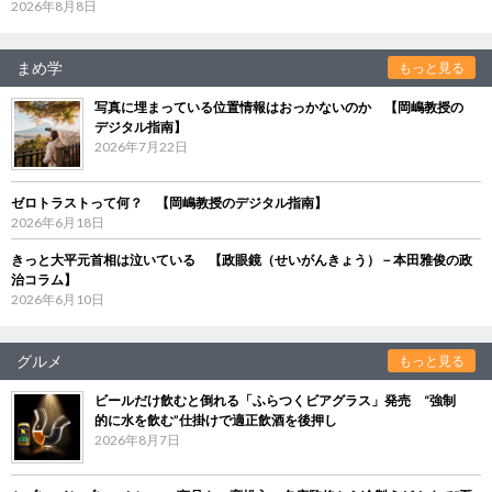
2026年8月8日
まめ学
もっと見る
写真に埋まっている位置情報はおっかないのか 【岡嶋教授の
デジタル指南】
2026年7月22日
ゼロトラストって何？ 【岡嶋教授のデジタル指南】
2026年6月18日
きっと大平元首相は泣いている 【政眼鏡（せいがんきょう）－本田雅俊の政
治コラム】
2026年6月10日
グルメ
もっと見る
ビールだけ飲むと倒れる「ふらつくビアグラス」発売 “強制
的に水を飲む”仕掛けで適正飲酒を後押し
2026年8月7日