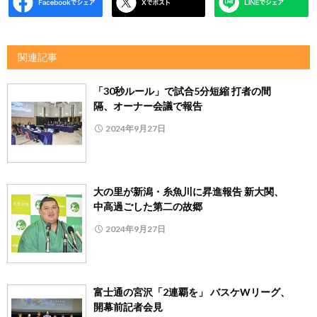
関連記事
「30秒ルール」で試合5分短縮 打者の間
隔、オーナー会議で報告
2024年9月27日
大の里が新潟・糸魚川に昇進報告 新大関、
中高過ごした第二の故郷
2024年9月27日
富士通の宮沢「2連覇を」 バスケWリーグ、
開幕前記者会見