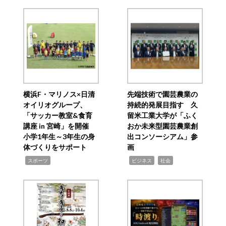
横浜F・マリノス×日清
先端技術で園芸農業の
オイリオグループ、
持続的発展目指す 久
「サッカー教室&食育
留米工業大学が「ふく
講座 in 宮崎」を開催
おか未来型園芸農業創
小学1年生～3年生の身
出コンソーシアム」参
体づくりをサポート
画
,
,
,
スポーツ
ビジネス
社会