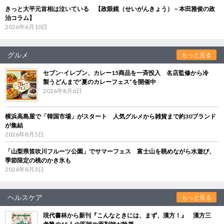
きっと大平元首相は泣いている 【政眼鏡（せいがんきょう）－本田雅俊の政
治コラム】
2026年6月10日
グルメ
もっと見る
セブン‐イレブン、カレー15商品を一斉投入 名店監修から冷
製うどんまで“夏のカレーフェス”を開催中
2026年8月6日
横浜高島屋で「韓国市場」がスタート 人気グルメから雑貨まで約30ブランド
が集結
2026年8月5日
「山梨県笛吹川フルーツ公園」でサマーフェス 富士山を眺めながら水遊び、
季節限定の桃のかき氷も
2026年8月3日
ヘルスケア
もっと見る
現代書林から新刊『こんなときには、まず、漢方！』 漢方三