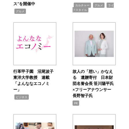
ス”を開催中
,
,
,
カルチャー
グルメ
ライ
フスタイル
,
グルメ
行革甲子園 沼尾波子
故人の「想い」かなえ
東洋大学教授 連載
る 遺贈寄付 日本財
「よんななエコノミ
団名誉会長 笹川陽平氏
ー」
×フリーアナウンサー
長野智子氏
,
ビジネス
PR