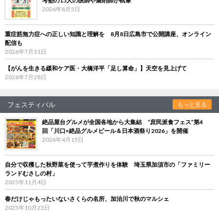
考塾の15人の医師や薬剤師が執筆
2026年8月5日
重症筋無力症への正しい知識と理解を 8月8日広島市で公開講座、オンライン
配信も
2026年7月31日
【がんを生きる緩和ケア医・大橋洋平「足し算命」】天空を見上げて
2026年7月28日
フェスティバル
もっと見る
絶品屋台グルメが全国各地から大集結 “庶民派食フェス”第4
回「川口×絶品グルメビール＆日本酒祭り2026」を開催
2026年4月15日
自分で収穫した秋野菜を使って芋煮作りを体験 埼玉県加須市の「ファミリー
ランドむさしの村」
2025年11月4日
春だけじゃもったいないさくらの名所、加治川で秋のマルシェ
2025年10月23日