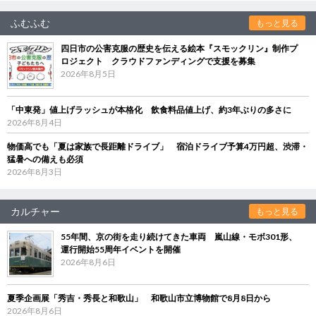
ふむふむ
もっと見る
四日市の公害克服の歴史を伝える絵本『スモックリン』制作プ
ロジェクト クラウドファンディングで支援を募集
2026年8月5日
「中東発」値上げラッシュが本格化 飲食料品値上げ、約3年ぶりの多さに
2026年8月4日
物価高でも「夏は家族で長距離ドライブ」 宿泊ドライブ予算4万円超、渋滞・
猛暑への備えも必須
2026年8月3日
カルチャー
もっと見る
55年間、京の街を走り続けてきた車両 嵐山線・モボ301形、
運行開始55周年イベントを開催
2026年8月6日
夏季企画展「秀吉・秀長と和歌山」 和歌山市立博物館で8月8日から
2026年8月6日