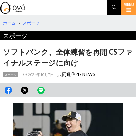
検
索
コ
ン
テ
ホーム
>
スポーツ
ン
スポーツ
ツ
へ
移
ソフトバンク、全体練習を再開 CSファ
動
イナルステージに向け
共同通信 47NEWS
2024年10月7日
スポーツ