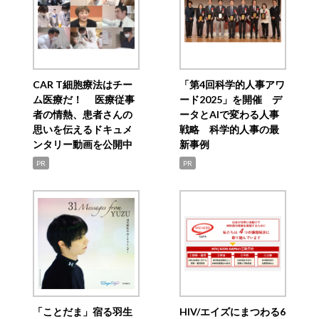
CAR T細胞療法はチー
「第4回科学的人事アワ
ム医療だ！ 医療従事
ード2025」を開催 デ
者の情熱、患者さんの
ータとAIで変わる人事
思いを伝えるドキュメ
戦略 科学的人事の最
ンタリー動画を公開中
新事例
PR
PR
「ことだま」宿る羽生
HIV/エイズにまつわる6