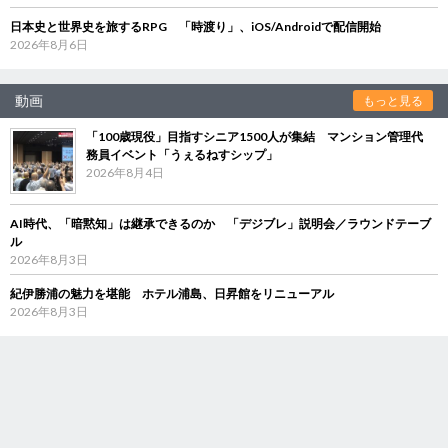
日本史と世界史を旅するRPG 「時渡り」、iOS/Androidで配信開始
2026年8月6日
動画
もっと見る
「100歳現役」目指すシニア1500人が集結 マンション管理代
務員イベント「うぇるねすシップ」
2026年8月4日
AI時代、「暗黙知」は継承できるのか 「デジブレ」説明会／ラウンドテーブ
ル
2026年8月3日
紀伊勝浦の魅力を堪能 ホテル浦島、日昇館をリニューアル
2026年8月3日