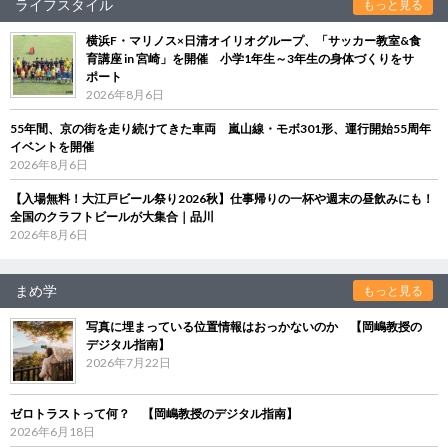
ライフスタイル
もっと見る
横浜F・マリノス×日清オイリオグループ、「サッカー教室&食
育講座 in 宮崎」を開催 小学1年生～3年生の身体づくりをサ
ポート
2026年8月6日
55年間、京の街を走り続けてきた車両 嵐山線・モボ301形、運行開始55周年
イベントを開催
2026年8月6日
【入場無料！大江戸ビール祭り2026秋】仕事帰りの一杯や週末の昼飲みにも！
全国のクラフトビールが大集合｜品川
2026年8月6日
まめ学
もっと見る
写真に埋まっている位置情報はおっかないのか 【岡嶋教授の
デジタル指南】
2026年7月22日
ゼロトラストって何？ 【岡嶋教授のデジタル指南】
2026年6月18日