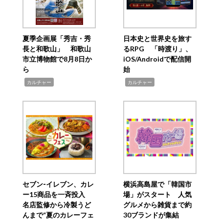
夏季企画展「秀吉・秀
日本史と世界史を旅す
長と和歌山」 和歌山
るRPG 「時渡り」、
市立博物館で8月8日か
iOS/Androidで配信開
ら
始
,
,
カルチャー
カルチャー
セブン‐イレブン、カレ
横浜高島屋で「韓国市
ー15商品を一斉投入
場」がスタート 人気
名店監修から冷製うど
グルメから雑貨まで約
んまで“夏のカレーフェ
30ブランドが集結