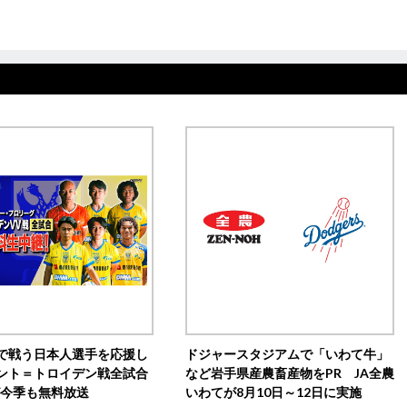
で戦う日本人選手を応援し
ドジャースタジアムで「いわて牛」
ント＝トロイデン戦全試合
など岩手県産農畜産物をPR JA全農
0が今季も無料放送
いわてが8月10日～12日に実施