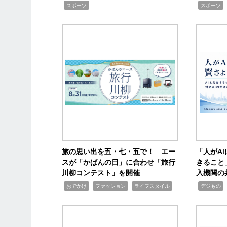
,
,
スポーツ
スポーツ
旅の思い出を五・七・五で！ エー
「人がA
スが「かばんの日」に合わせ「旅行
きること
川柳コンテスト」を開催
入機関の
,
,
,
,
,
おでかけ
ファッション
ライフスタイル
デジもの