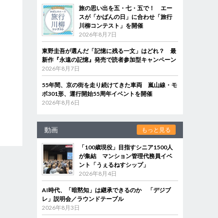
旅の思い出を五・七・五で！ エー
スが「かばんの日」に合わせ「旅行
川柳コンテスト」を開催
2026年8月7日
東野圭吾が選んだ「記憶に残る一文」はどれ？ 最
新作『永遠の記憶』発売で読者参加型キャンペーン
2026年8月7日
55年間、京の街を走り続けてきた車両 嵐山線・モ
ボ301形、運行開始55周年イベントを開催
2026年8月6日
動画
もっと見る
「100歳現役」目指すシニア1500人
が集結 マンション管理代務員イベ
ント「うぇるねすシップ」
2026年8月4日
AI時代、「暗黙知」は継承できるのか 「デジブ
レ」説明会／ラウンドテーブル
2026年8月3日