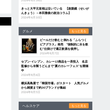
2026年6月18日
きっと大平元首相は泣いている 【政眼鏡（せいが
んきょう）－本田雅俊の政治コラム】
2026年6月10日
グルメ
もっと見る
ビールだけ飲むと倒れる「ふらつく
ビアグラス」発売 “強制的に水を飲
む”仕掛けで適正飲酒を後押し
2026年8月7日
セブン‐イレブン、カレー15商品を一斉投入 名店
監修から冷製うどんまで“夏のカレーフェス”を開催
中
2026年8月6日
横浜高島屋で「韓国市場」がスタート 人気グルメ
から雑貨まで約30ブランドが集結
2026年8月5日
ヘルスケア
もっと見る