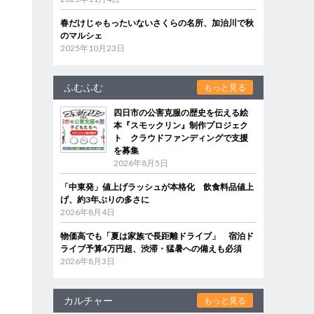
春だけじゃもったいないさくらの名所、加治川で秋
のマルシェ
2025年10月23日
ふむふむ
もっと見る
四日市の公害克服の歴史を伝える絵
本『スモックリン』制作プロジェク
ト クラウドファンディングで支援
を募集
2026年8月5日
「中東発」値上げラッシュが本格化 飲食料品値上
げ、約3年ぶりの多さに
2026年8月4日
物価高でも「夏は家族で長距離ドライブ」 宿泊ド
ライブ予算4万円超、渋滞・猛暑への備えも必須
2026年8月3日
カルチャー
もっと見る