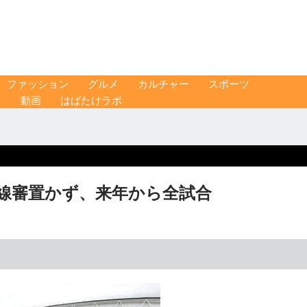
ファッション
グルメ
カルチャー
スポーツ
ス
動画
はばたけラボ
 線審置かず、来年から全試合