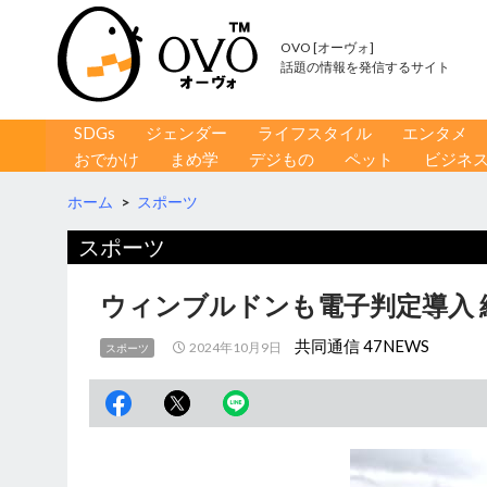
OVO [オーヴォ]
話題の情報を発信するサイト
コンテンツへ移動
検
SDGs
ジェンダー
ライフスタイル
エンタメ
索
おでかけ
まめ学
デジもの
ペット
ビジネ
ホーム
>
スポーツ
スポーツ
ウィンブルドンも電子判定導入
共同通信 47NEWS
2024年10月9日
スポーツ