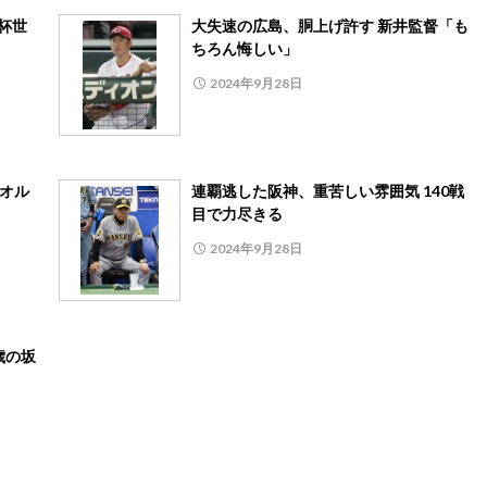
杯世
大失速の広島、胴上げ許す 新井監督「も
ちろん悔しい」
2024年9月28日
タオル
連覇逃した阪神、重苦しい雰囲気 140戦
目で力尽きる
2024年9月28日
歳の坂