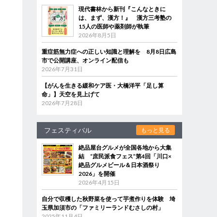
現代書林から新刊『こんなときに
は、まず、漢方！』 漢方三考塾の
15人の医師や薬剤師が執筆
2026年8月5日
重症筋無力症への正しい知識と理解を 8月8日広島
市で公開講座、オンライン配信も
2026年7月31日
【がんを生きる緩和ケア医・大橋洋平「足し算
命」】天空を見上げて
2026年7月28日
フェスティバル
もっと見る
絶品屋台グルメが全国各地から大集
結 “庶民派食フェス”第4回「川口×
絶品グルメビール＆日本酒祭り
2026」を開催
2026年4月15日
自分で収穫した秋野菜を使って芋煮作りを体験 埼
玉県加須市の「ファミリーランドむさしの村」
2025年11月4日