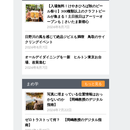
【入場無料！けやきひろば秋のビー
ル祭り】300種類以上のクラフトビー
ルが集まる！土日祝日はアーリーオ
ープンも｜さいたま新都心
2026年8月7日
日野川の風を感じて絶品ジビエも満喫 鳥取のサイ
クリングイベント
2026年8月7日
オールデイダイニングを一新 ヒルトン東京お台
場、改装進む
2026年8月7日
まめ学
もっと見る
写真に埋まっている位置情報はおっ
かないのか 【岡嶋教授のデジタル
指南】
2026年7月22日
ゼロトラストって何？ 【岡嶋教授のデジタル指
南】