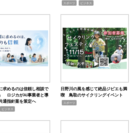
,
,
スポーツ
ビジネス
Iに求めるのは信頼し相談で
日野川の風を感じて絶品ジビエも満
」 ロジカがAI事業者と導
喫 鳥取のサイクリングイベント
共通指針案を策定へ
,
スポーツ
ビジネス