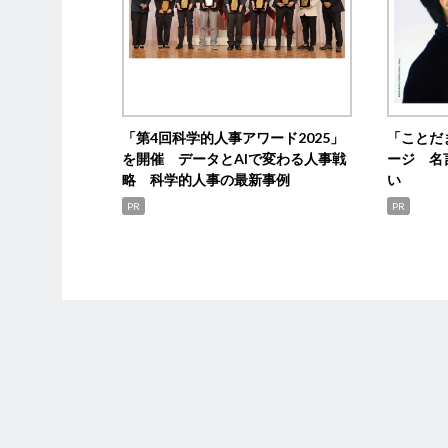
「第4回科学的人事アワード2025」
「ことだ
を開催 データとAIで変わる人事戦
ージ 名
略 科学的人事の最新事例
い
PR
PR