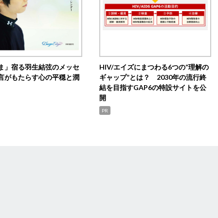
ま」宿る羽生結弦のメッセ
HIV/エイズにまつわる6つの“理解の
言がもたらす心の平穏と潤
ギャップ”とは？ 2030年の流行終
結を目指すGAP6の特設サイトを公
開
PR