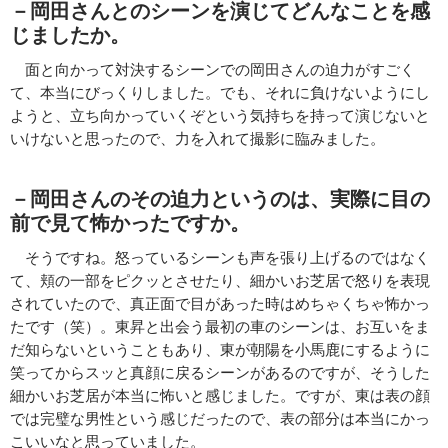
－岡田さんとのシーンを演じてどんなことを感
じましたか。
面と向かって対決するシーンでの岡田さんの迫力がすごく
て、本当にびっくりしました。でも、それに負けないようにし
ようと、立ち向かっていくぞという気持ちを持って演じないと
いけないと思ったので、力を入れて撮影に臨みました。
－
岡田さんのその迫力というのは、実際に目の
前で見て怖かったですか。
そうですね。怒っているシーンも声を張り上げるのではなく
て、頬の一部をピクッとさせたり、細かいお芝居で怒りを表現
されていたので、真正面で目があった時はめちゃくちゃ怖かっ
たです（笑）。東昇と出会う最初の車のシーンは、お互いをま
だ知らないということもあり、東が朝陽を小馬鹿にするように
笑ってからスッと真顔に戻るシーンがあるのですが、そうした
細かいお芝居が本当に怖いと感じました。ですが、東は表の顔
では完璧な男性という感じだったので、表の部分は本当にかっ
こいいなと思っていました。