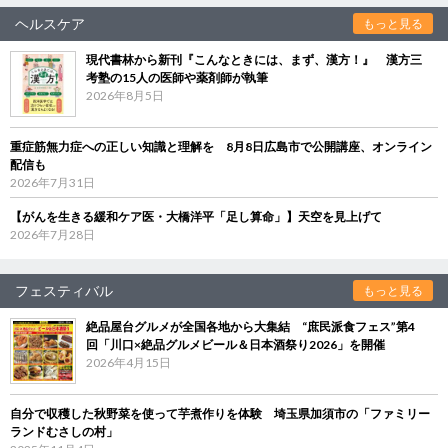
ヘルスケア
もっと見る
現代書林から新刊『こんなときには、まず、漢方！』 漢方三
考塾の15人の医師や薬剤師が執筆
2026年8月5日
重症筋無力症への正しい知識と理解を 8月8日広島市で公開講座、オンライン
配信も
2026年7月31日
【がんを生きる緩和ケア医・大橋洋平「足し算命」】天空を見上げて
2026年7月28日
フェスティバル
もっと見る
絶品屋台グルメが全国各地から大集結 “庶民派食フェス”第4
回「川口×絶品グルメビール＆日本酒祭り2026」を開催
2026年4月15日
自分で収穫した秋野菜を使って芋煮作りを体験 埼玉県加須市の「ファミリー
ランドむさしの村」