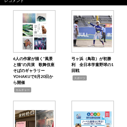
レコメンド
6人の作家が描く“風景
弓ヶ浜（鳥取）が初勝
と猫”の共演 歌舞伎座
利 全日本学童野球の1
そばのギャラリー
回戦
YOHAKUで8月20日か
,
スポーツ
ら開催
,
カルチャー