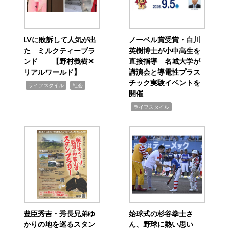
LVに敗訴して人気が出
ノーベル賞受賞・白川
た ミルクティーブラ
英樹博士が小中高生を
ンド 【野村義樹✕
直接指導 名城大学が
リアルワールド】
講演会と導電性プラス
チック実験イベントを
,
,
ライフスタイル
社会
開催
,
ライフスタイル
豊臣秀吉・秀長兄弟ゆ
始球式の杉谷拳士さ
かりの地を巡るスタン
ん、野球に熱い思い