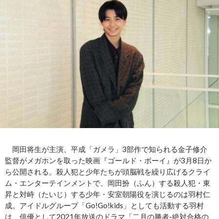
岡田将生が主演、平成「ガメラ」3部作で知られる金子修介
監督がメガホンを取った映画『ゴールド・ボーイ』が3月8日か
ら公開される。殺人犯と少年たちが頭脳戦を繰り広げるクライ
ム・エンターテインメントで、岡田扮（ふん）する殺人犯・東
昇と対峙（たいじ）する少年・安室朝陽役を演じるのは羽村仁
成。アイドルグループ「Go!Go!kids」としても活動する羽村
は、俳優として2021年放送のドラマ「二月の勝者-絶対合格の