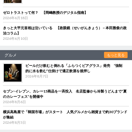
ゼロトラストって何？ 【岡嶋教授のデジタル指南】
2026年6月18日
きっと大平元首相は泣いている 【政眼鏡（せいがんきょう）－本田雅俊の政
治コラム】
2026年6月10日
グルメ
もっと見る
ビールだけ飲むと倒れる「ふらつくビアグラス」発売 “強制
的に水を飲む”仕掛けで適正飲酒を後押し
2026年8月7日
セブン‐イレブン、カレー15商品を一斉投入 名店監修から冷製うどんまで“夏
のカレーフェス”を開催中
2026年8月6日
横浜高島屋で「韓国市場」がスタート 人気グルメから雑貨まで約30ブランド
が集結
2026年8月5日