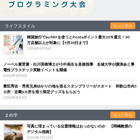
ライフスタイル
もっと見る
韓国旅行でau PAYを使うとPontaポイント最大20％還元！30
万店舗以上が対象に【9月30日まで】
2026年8月8日
ノーベル賞受賞・白川英樹博士が小中高生を直接指導 名城大学が講演会と導
電性プラスチック実験イベントを開催
2026年8月8日
豊臣秀吉・秀長兄弟ゆかりの地を巡るスタンプラリーがスタート 和歌山市内5
カ所・近畿6カ所を巡り限定グッズをもらおう
2026年8月8日
まめ学
もっと見る
写真に埋まっている位置情報はおっかないのか 【岡嶋教授の
デジタル指南】
2026年7月22日