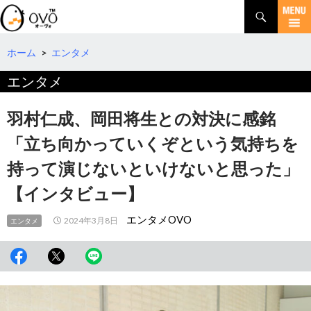
検
索
コ
ン
テ
ホーム
>
エンタメ
ン
エンタメ
ツ
へ
移
羽村仁成、岡田将生との対決に感銘
動
「立ち向かっていくぞという気持ちを
持って演じないといけないと思った」
【インタビュー】
エンタメOVO
2024年3月8日
エンタメ