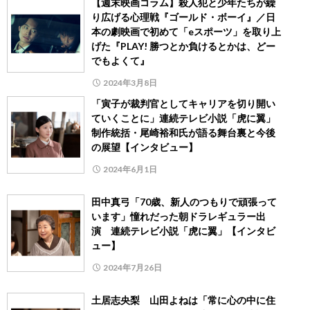
【週末映画コラム】殺人犯と少年たちが繰
り広げる心理戦『ゴールド・ボーイ』／日
本の劇映画で初めて「eスポーツ」を取り上
げた『PLAY! 勝つとか負けるとかは、どー
でもよくて』
2024年3月8日
「寅子が裁判官としてキャリアを切り開い
ていくことに」連続テレビ小説「虎に翼」
制作統括・尾崎裕和氏が語る舞台裏と今後
の展望【インタビュー】
2024年6月1日
田中真弓「70歳、新人のつもりで頑張って
います」憧れだった朝ドラレギュラー出
演 連続テレビ小説「虎に翼」【インタビ
ュー】
2024年7月26日
土居志央梨 山田よねは「常に心の中に住