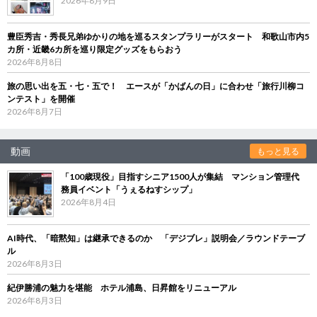
2026年8月9日
豊臣秀吉・秀長兄弟ゆかりの地を巡るスタンプラリーがスタート 和歌山市内5
カ所・近畿6カ所を巡り限定グッズをもらおう
2026年8月8日
旅の思い出を五・七・五で！ エースが「かばんの日」に合わせ「旅行川柳コ
ンテスト」を開催
2026年8月7日
動画
もっと見る
「100歳現役」目指すシニア1500人が集結 マンション管理代
務員イベント「うぇるねすシップ」
2026年8月4日
AI時代、「暗黙知」は継承できるのか 「デジブレ」説明会／ラウンドテーブ
ル
2026年8月3日
紀伊勝浦の魅力を堪能 ホテル浦島、日昇館をリニューアル
2026年8月3日