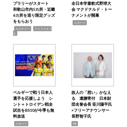
プラリーがスタート
全日本学童軟式野球大
和歌山市内5カ所・近畿
会 マクドナルド・トー
6カ所を巡り限定グッズ
ナメントが開幕
をもらおう
,
スポーツ
,
,
カルチャー
ライフスタイ
ル
ベルギーで戦う日本人
故人の「想い」かなえ
選手を応援しよう シ
る 遺贈寄付 日本財
ント＝トロイデン戦全
団名誉会長 笹川陽平氏
試合をBS10が今季も無
×フリーアナウンサー
料放送
長野智子氏
,
スポーツ
PR