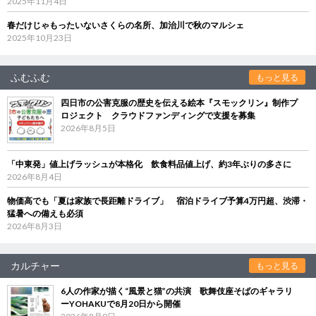
2025年11月4日
春だけじゃもったいないさくらの名所、加治川で秋のマルシェ
2025年10月23日
ふむふむ
もっと見る
四日市の公害克服の歴史を伝える絵本『スモックリン』制作プ
ロジェクト クラウドファンディングで支援を募集
2026年8月5日
「中東発」値上げラッシュが本格化 飲食料品値上げ、約3年ぶりの多さに
2026年8月4日
物価高でも「夏は家族で長距離ドライブ」 宿泊ドライブ予算4万円超、渋滞・
猛暑への備えも必須
2026年8月3日
カルチャー
もっと見る
6人の作家が描く“風景と猫”の共演 歌舞伎座そばのギャラリ
ーYOHAKUで8月20日から開催