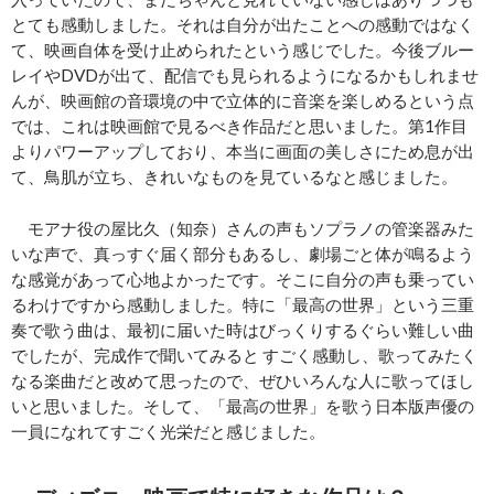
とても感動しました。それは自分が出たことへの感動ではなく
て、映画自体を受け止められたという感じでした。今後ブルー
レイやDVDが出て、配信でも見られるようになるかもしれませ
んが、映画館の音環境の中で立体的に音楽を楽しめるという点
では、これは映画館で見るべき作品だと思いました。第1作目
よりパワーアップしており、本当に画面の美しさにため息が出
て、鳥肌が立ち、きれいなものを見ているなと感じました。
モアナ役の屋比久（知奈）さんの声もソプラノの管楽器みた
いな声で、真っすぐ届く部分もあるし、劇場ごと体が鳴るよう
な感覚があって心地よかったです。そこに自分の声も乗ってい
るわけですから感動しました。特に「最高の世界」という三重
奏で歌う曲は、最初に届いた時はびっくりするぐらい難しい曲
でしたが、完成作で聞いてみると すごく感動し、歌ってみたく
なる楽曲だと改めて思ったので、ぜひいろんな人に歌ってほし
いと思いました。そして、「最高の世界」を歌う日本版声優の
一員になれてすごく光栄だと感じました。