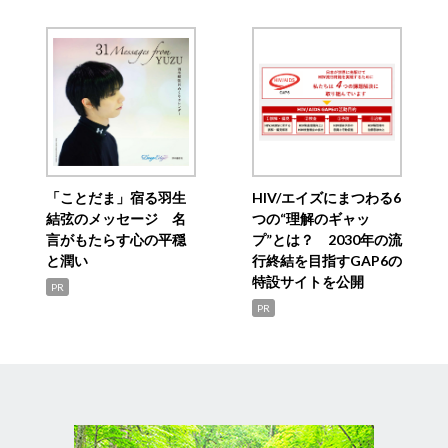
「ことだま」宿る羽生
HIV/エイズにまつわる6
結弦のメッセージ 名
つの“理解のギャッ
言がもたらす心の平穏
プ”とは？ 2030年の流
と潤い
行終結を目指すGAP6の
特設サイトを公開
PR
PR