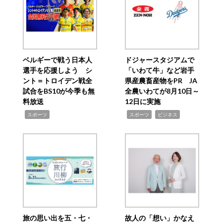
ベルギーで戦う日本人
ドジャースタジアムで
選手を応援しよう シ
「いわて牛」など岩手
ント＝トロイデン戦全
県産農畜産物をPR JA
試合をBS10が今季も無
全農いわてが8月10日～
料放送
12日に実施
,
,
,
スポーツ
スポーツ
ビジネス
旅の思い出を五・七・
故人の「想い」かなえ