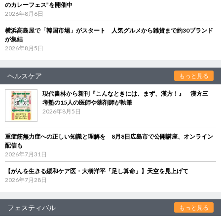
のカレーフェス”を開催中
2026年8月6日
横浜高島屋で「韓国市場」がスタート 人気グルメから雑貨まで約30ブランド
が集結
2026年8月5日
ヘルスケア
もっと見る
現代書林から新刊『こんなときには、まず、漢方！』 漢方三
考塾の15人の医師や薬剤師が執筆
2026年8月5日
重症筋無力症への正しい知識と理解を 8月8日広島市で公開講座、オンライン
配信も
2026年7月31日
【がんを生きる緩和ケア医・大橋洋平「足し算命」】天空を見上げて
2026年7月28日
フェスティバル
もっと見る