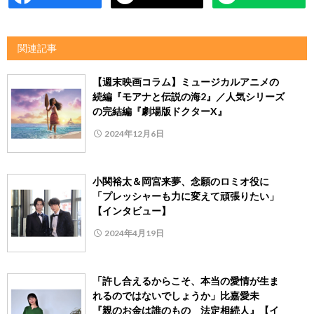
関連記事
【週末映画コラム】ミュージカルアニメの
続編『モアナと伝説の海2』／人気シリーズ
の完結編『劇場版ドクターX』
2024年12月6日
小関裕太＆岡宮来夢、念願のロミオ役に
「プレッシャーも力に変えて頑張りたい」
【インタビュー】
2024年4月19日
「許し合えるからこそ、本当の愛情が生ま
れるのではないでしょうか」比嘉愛未
『親のお金は誰のもの 法定相続人』【イ