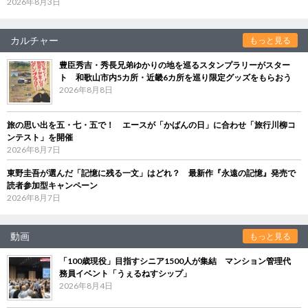
2026年8月3日
カルチャー
もっと見る
豊臣秀吉・秀長兄弟ゆかりの地を巡るスタンプラリーがスター
ト 和歌山市内5カ所・近畿6カ所を巡り限定グッズをもらおう
2026年8月8日
旅の思い出を五・七・五で！ エースが「かばんの日」に合わせ「旅行川柳コ
ンテスト」を開催
2026年8月7日
東野圭吾が選んだ「記憶に残る一文」はどれ？ 最新作『永遠の記憶』発売で
読者参加型キャンペーン
2026年8月7日
動画
もっと見る
「100歳現役」目指すシニア1500人が集結 マンション管理代
務員イベント「うぇるねすシップ」
2026年8月4日