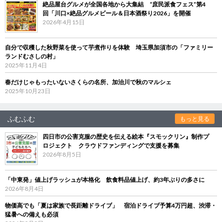
絶品屋台グルメが全国各地から大集結 “庶民派食フェス”第4
回「川口×絶品グルメビール＆日本酒祭り2026」を開催
2026年4月15日
自分で収穫した秋野菜を使って芋煮作りを体験 埼玉県加須市の「ファミリー
ランドむさしの村」
2025年11月4日
春だけじゃもったいないさくらの名所、加治川で秋のマルシェ
2025年10月23日
ふむふむ
もっと見る
四日市の公害克服の歴史を伝える絵本『スモックリン』制作プ
ロジェクト クラウドファンディングで支援を募集
2026年8月5日
「中東発」値上げラッシュが本格化 飲食料品値上げ、約3年ぶりの多さに
2026年8月4日
物価高でも「夏は家族で長距離ドライブ」 宿泊ドライブ予算4万円超、渋滞・
猛暑への備えも必須