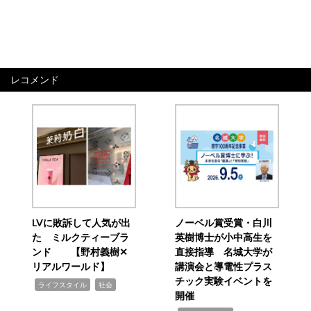
レコメンド
LVに敗訴して人気が出
ノーベル賞受賞・白川
た ミルクティーブラ
英樹博士が小中高生を
ンド 【野村義樹✕
直接指導 名城大学が
リアルワールド】
講演会と導電性プラス
チック実験イベントを
,
,
ライフスタイル
社会
開催