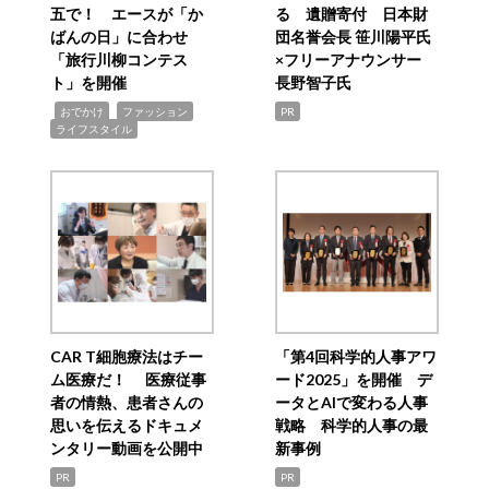
五で！ エースが「か
る 遺贈寄付 日本財
ばんの日」に合わせ
団名誉会長 笹川陽平氏
「旅行川柳コンテス
×フリーアナウンサー
ト」を開催
長野智子氏
,
,
,
おでかけ
ファッション
PR
ライフスタイル
CAR T細胞療法はチー
「第4回科学的人事アワ
ム医療だ！ 医療従事
ード2025」を開催 デ
者の情熱、患者さんの
ータとAIで変わる人事
思いを伝えるドキュメ
戦略 科学的人事の最
ンタリー動画を公開中
新事例
PR
PR