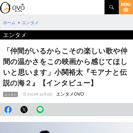
検
索
コ
ン
テ
ホーム
>
エンタメ
ン
エンタメ
ツ
へ
移
「仲間がいるからこその楽しい歌や仲
動
間の温かさをこの映画から感じてほし
いと思います」小関裕太『モアナと伝
説の海２』【インタビュー】
エンタメOVO
2024年12月6日
エンタメ