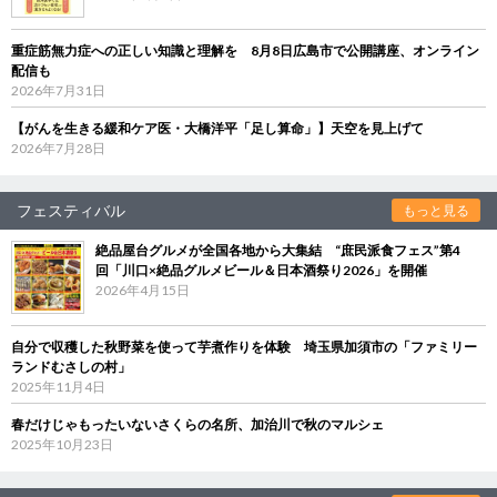
重症筋無力症への正しい知識と理解を 8月8日広島市で公開講座、オンライン
配信も
2026年7月31日
【がんを生きる緩和ケア医・大橋洋平「足し算命」】天空を見上げて
2026年7月28日
フェスティバル
もっと見る
絶品屋台グルメが全国各地から大集結 “庶民派食フェス”第4
回「川口×絶品グルメビール＆日本酒祭り2026」を開催
2026年4月15日
自分で収穫した秋野菜を使って芋煮作りを体験 埼玉県加須市の「ファミリー
ランドむさしの村」
2025年11月4日
春だけじゃもったいないさくらの名所、加治川で秋のマルシェ
2025年10月23日