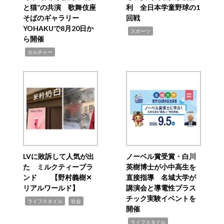
と猫”の共演 歌舞伎座
利 全日本学童野球の1
そばのギャラリー
回戦
YOHAKUで8月20日か
,
スポーツ
ら開催
,
カルチャー
LVに敗訴して人気が出
ノーベル賞受賞・白川
た ミルクティーブラ
英樹博士が小中高生を
ンド 【野村義樹✕
直接指導 名城大学が
リアルワールド】
講演会と導電性プラス
チック実験イベントを
,
,
ライフスタイル
社会
開催
,
ライフスタイル