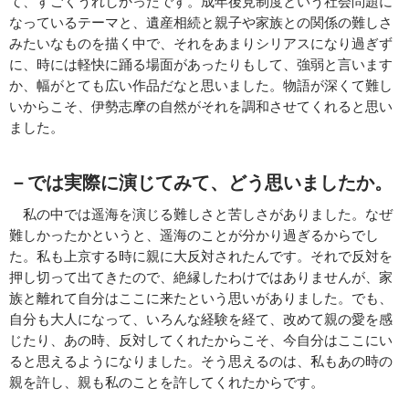
て、すごくうれしかったです。成年後見制度という社会問題に
なっているテーマと、遺産相続と親子や家族との関係の難しさ
みたいなものを描く中で、それをあまりシリアスになり過ぎず
に、時には軽快に踊る場面があったりもして、強弱と言います
か、幅がとても広い作品だなと思いました。物語が深くて難し
いからこそ、伊勢志摩の自然がそれを調和させてくれると思い
ました。
－では実際に演じてみて、どう思いましたか。
私の中では遥海を演じる難しさと苦しさがありました。なぜ
難しかったかというと、遥海のことが分かり過ぎるからでし
た。私も上京する時に親に大反対されたんです。それで反対を
押し切って出てきたので、絶縁したわけではありませんが、家
族と離れて自分はここに来たという思いがありました。でも、
自分も大人になって、いろんな経験を経て、改めて親の愛を感
じたり、あの時、反対してくれたからこそ、今自分はここにい
ると思えるようになりました。そう思えるのは、私もあの時の
親を許し、親も私のことを許してくれたからです。