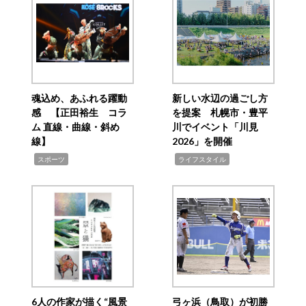
魂込め、あふれる躍動
新しい水辺の過ごし方
感 【正田裕生 コラ
を提案 札幌市・豊平
ム 直線・曲線・斜め
川でイベント「川見
線】
2026」を開催
,
,
スポーツ
ライフスタイル
6人の作家が描く“風景
弓ヶ浜（鳥取）が初勝