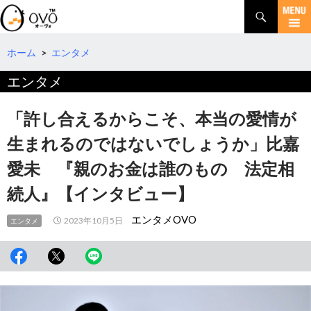
検
索
コ
ン
テ
ホーム
>
エンタメ
ン
エンタメ
ツ
へ
移
「許し合えるからこそ、本当の愛情が
動
生まれるのではないでしょうか」比嘉
愛未 『親のお金は誰のもの 法定相
続人』【インタビュー】
エンタメOVO
2023年10月5日
エンタメ