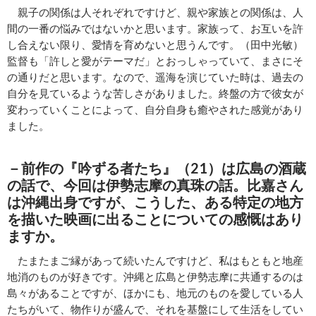
親子の関係は人それぞれですけど、親や家族との関係は、人
間の一番の悩みではないかと思います。家族って、お互いを許
し合えない限り、愛情を育めないと思うんです。（田中光敏）
監督も「許しと愛がテーマだ」とおっしゃっていて、まさにそ
の通りだと思います。なので、遥海を演じていた時は、過去の
自分を見ているような苦しさがありました。終盤の方で彼女が
変わっていくことによって、自分自身も癒やされた感覚があり
ました。
－前作の『吟ずる者たち』（21）は広島の酒蔵
の話で、今回は伊勢志摩の真珠の話。比嘉さん
は沖縄出身ですが、こうした、ある特定の地方
を描いた映画に出ることについての感慨はあり
ますか。
たまたまご縁があって続いたんですけど、私はもともと地産
地消のものが好きです。沖縄と広島と伊勢志摩に共通するのは
島々があることですが、ほかにも、地元のものを愛している人
たちがいて、物作りが盛んで、それを基盤にして生活をしてい