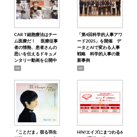
CAR T細胞療法はチー
「第4回科学的人事アワ
ム医療だ！ 医療従事
ード2025」を開催 デ
者の情熱、患者さんの
ータとAIで変わる人事
思いを伝えるドキュメ
戦略 科学的人事の最
ンタリー動画を公開中
新事例
PR
PR
「ことだま」宿る羽生
HIV/エイズにまつわる6