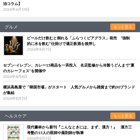
治コラム】
2026年6月10日
グルメ
もっと見る
ビールだけ飲むと倒れる「ふらつくビアグラス」発売 “強制
的に水を飲む”仕掛けで適正飲酒を後押し
2026年8月7日
セブン‐イレブン、カレー15商品を一斉投入 名店監修から冷製うどんまで“夏
のカレーフェス”を開催中
2026年8月6日
横浜高島屋で「韓国市場」がスタート 人気グルメから雑貨まで約30ブランド
が集結
2026年8月5日
ヘルスケア
もっと見る
現代書林から新刊『こんなときには、まず、漢方！』 漢方三
考塾の15人の医師や薬剤師が執筆
2026年8月5日