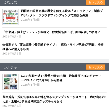
ふむふむ
もっと見る
四日市の公害克服の歴史を伝える絵本『スモックリン』制作プ
ロジェクト クラウドファンディングで支援を募集
2026年8月5日
「中東発」値上げラッシュが本格化 飲食料品値上げ、約3年ぶりの多さに
2026年8月4日
物価高でも「夏は家族で長距離ドライブ」 宿泊ドライブ予算4万円超、渋滞・
猛暑への備えも必須
2026年8月3日
カルチャー
もっと見る
6人の作家が描く“風景と猫”の共演 歌舞伎座そばのギャラリ
ーYOHAKUで8月20日から開催
2026年8月9日
豊臣秀吉・秀長兄弟ゆかりの地を巡るスタンプラリーがスタート 和歌山市内5
カ所・近畿6カ所を巡り限定グッズをもらおう
2026年8月8日