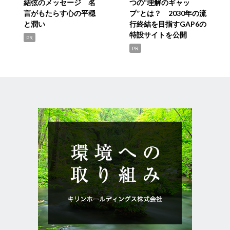
結弦のメッセージ 名
つの“理解のギャッ
言がもたらす心の平穏
プ”とは？ 2030年の流
と潤い
行終結を目指すGAP6の
特設サイトを公開
PR
PR