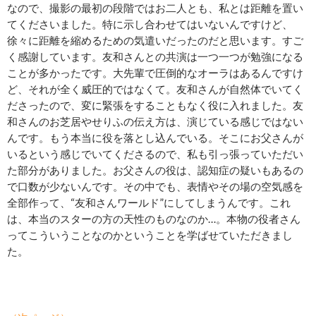
なので、撮影の最初の段階ではお二人とも、私とは距離を置い
てくださいました。特に示し合わせてはいないんですけど、
徐々に距離を縮めるための気遣いだったのだと思います。すご
く感謝しています。友和さんとの共演は一つ一つが勉強になる
ことが多かったです。大先輩で圧倒的なオーラはあるんですけ
ど、それが全く威圧的ではなくて。友和さんが自然体でいてく
ださったので、変に緊張をすることもなく役に入れました。友
和さんのお芝居やせりふの伝え方は、演じている感じではない
んです。もう本当に役を落とし込んでいる。そこにお父さんが
いるという感じでいてくださるので、私も引っ張っていただい
た部分がありました。お父さんの役は、認知症の疑いもあるの
で口数が少ないんです。その中でも、表情やその場の空気感を
全部作って、“友和さんワールド”にしてしまうんです。これ
は、本当のスターの方の天性のものなのか…。本物の役者さん
ってこういうことなのかということを学ばせていただきまし
た。