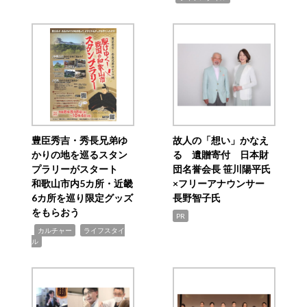
豊臣秀吉・秀長兄弟ゆ
故人の「想い」かなえ
かりの地を巡るスタン
る 遺贈寄付 日本財
プラリーがスタート
団名誉会長 笹川陽平氏
和歌山市内5カ所・近畿
×フリーアナウンサー
6カ所を巡り限定グッズ
長野智子氏
をもらおう
PR
,
,
カルチャー
ライフスタイ
ル