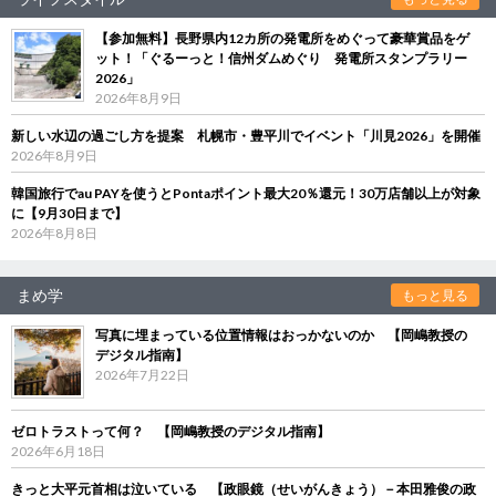
【参加無料】長野県内12カ所の発電所をめぐって豪華賞品をゲ
ット！「ぐるーっと！信州ダムめぐり 発電所スタンプラリー
2026」
2026年8月9日
新しい水辺の過ごし方を提案 札幌市・豊平川でイベント「川見2026」を開催
2026年8月9日
韓国旅行でau PAYを使うとPontaポイント最大20％還元！30万店舗以上が対象
に【9月30日まで】
2026年8月8日
まめ学
もっと見る
写真に埋まっている位置情報はおっかないのか 【岡嶋教授の
デジタル指南】
2026年7月22日
ゼロトラストって何？ 【岡嶋教授のデジタル指南】
2026年6月18日
きっと大平元首相は泣いている 【政眼鏡（せいがんきょう）－本田雅俊の政