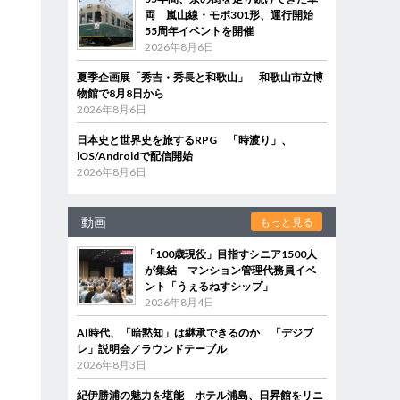
両 嵐山線・モボ301形、運行開始
55周年イベントを開催
2026年8月6日
夏季企画展「秀吉・秀長と和歌山」 和歌山市立博
物館で8月8日から
2026年8月6日
日本史と世界史を旅するRPG 「時渡り」、
iOS/Androidで配信開始
2026年8月6日
動画
もっと見る
「100歳現役」目指すシニア1500人
が集結 マンション管理代務員イベ
ント「うぇるねすシップ」
2026年8月4日
AI時代、「暗黙知」は継承できるのか 「デジブ
レ」説明会／ラウンドテーブル
2026年8月3日
紀伊勝浦の魅力を堪能 ホテル浦島、日昇館をリニ