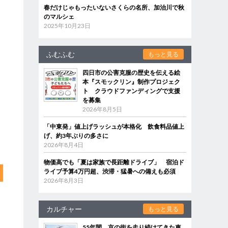
春だけじゃもったいないさくらの名所、加治川で秋
のマルシェ
2025年10月23日
ふむふむ
もっと見る
四日市の公害克服の歴史を伝える絵
本『スモックリン』制作プロジェク
ト クラウドファンディングで支援
を募集
2026年8月5日
「中東発」値上げラッシュが本格化 飲食料品値上
げ、約3年ぶりの多さに
2026年8月4日
物価高でも「夏は家族で長距離ドライブ」 宿泊ド
ライブ予算4万円超、渋滞・猛暑への備えも必須
2026年8月3日
カルチャー
もっと見る
55年間、京の街を走り続けてきた車