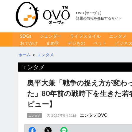
OVO [オーヴォ]
話題の情報を発信するサイト
コンテンツへ移動
検
SDGs
ジェンダー
ライフスタイル
エンタメ
索
おでかけ
まめ学
デジもの
ペット
ビジネ
ホーム
>
エンタメ
エンタメ
奥平大兼「戦争の捉え方が変わ
た」80年前の戦時下を生きた若者
ビュー】
エンタメOVO
2025年8月21日
エンタメ