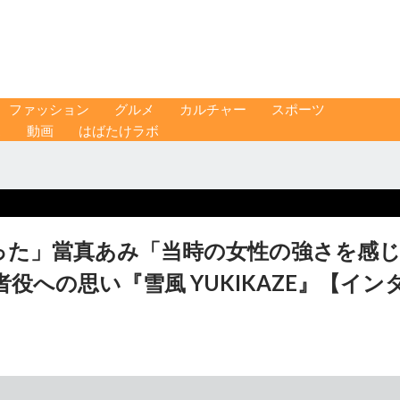
ファッション
グルメ
カルチャー
スポーツ
ス
動画
はばたけラボ
った」當真あみ「当時の女性の強さを感
役への思い『雪風 YUKIKAZE』【イン