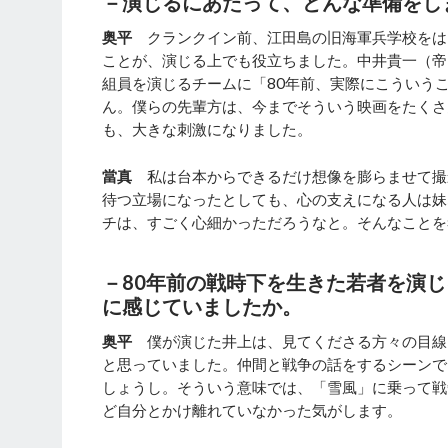
－演じるにあたって、どんな準備をし
奥平
クランクイン前、江田島の旧海軍兵学校をは
ことが、演じる上でも役立ちました。中井貴一（帝
組員を演じるチームに「80年前、実際にこういう
ん。僕らの先輩方は、今までそういう映画をたくさ
も、大きな刺激になりました。
當真
私は台本からできるだけ想像を膨らませて撮
待つ立場になったとしても、心の支えになる人は妹
チは、すごく心細かっただろうなと。そんなことを
－80年前の戦時下を生きた若者を演
に感じていましたか。
奥平
僕が演じた井上は、見てくださる方々の目線
と思っていました。仲間と戦争の話をするシーンで
しょうし。そういう意味では、「雪風」に乗って戦
ど自分とかけ離れていなかった気がします。