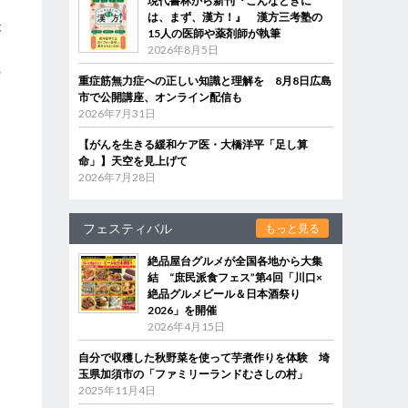
現代書林から新刊『こんなときに
も
は、まず、漢方！』 漢方三考塾の
が
15人の医師や薬剤師が執筆
は
2026年8月5日
の
重症筋無力症への正しい知識と理解を 8月8日広島
市で公開講座、オンライン配信も
2026年7月31日
【がんを生きる緩和ケア医・大橋洋平「足し算
命」】天空を見上げて
2026年7月28日
フェスティバル
もっと見る
絶品屋台グルメが全国各地から大集
結 “庶民派食フェス”第4回「川口×
絶品グルメビール＆日本酒祭り
2026」を開催
2026年4月15日
自分で収穫した秋野菜を使って芋煮作りを体験 埼
玉県加須市の「ファミリーランドむさしの村」
2025年11月4日