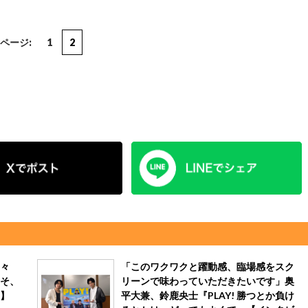
ページ:
1
2
々
「このワクワクと躍動感、臨場感をスク
そ、
リーンで味わっていただきたいです」奥
】
平大兼、鈴鹿央士『PLAY! 勝つとか負け