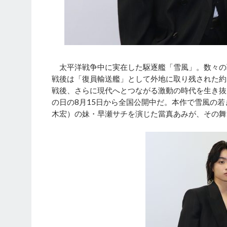
太平洋戦争中に実在した駆逐艦「雪風」。数々の
戦後は「復員輸送艦」として外地に取り残された約
戦後、さらに現代へとつながる激動の時代を生き抜い
の日の8月15日から全国公開中だ。本作で雪風の
木宏）の妹・早瀬サチを演じた當真あみが、その舞