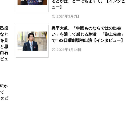
るとかは、どーでもよくて』【インタビ
ュー】
2024年3月7日
己投
奥平大兼、「学園ものならではの出会
なと
い」を通して感じる刺激 「御上先生」
を見
でTBS日曜劇場初出演【インタビュー】
と思
2025年1月14日
白石
ビュ
”か
て
タビ