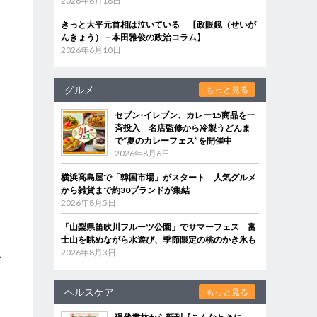
2026年6月18日
きっと大平元首相は泣いている 【政眼鏡（せいが
た
んきょう）－本田雅俊の政治コラム】
乗
2026年6月10日
グルメ
もっと見る
セブン‐イレブン、カレー15商品を一
を
斉投入 名店監修から冷製うどんま
で“夏のカレーフェス”を開催中
2026年8月6日
横浜高島屋で「韓国市場」がスタート 人気グルメ
から雑貨まで約30ブランドが集結
2026年8月5日
「山梨県笛吹川フルーツ公園」でサマーフェス 富
士山を眺めながら水遊び、季節限定の桃のかき氷も
2026年8月3日
で
ほ
ヘルスケア
もっと見る