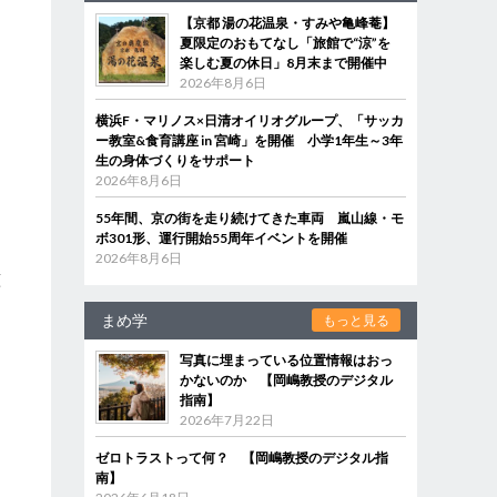
【京都 湯の花温泉・すみや亀峰菴】
夏限定のおもてなし「旅館で“涼”を
楽しむ夏の休日」8月末まで開催中
2026年8月6日
横浜F・マリノス×日清オイリオグループ、「サッカ
ー教室&食育講座 in 宮崎」を開催 小学1年生～3年
生の身体づくりをサポート
2026年8月6日
55年間、京の街を走り続けてきた車両 嵐山線・モ
ボ301形、運行開始55周年イベントを開催
2026年8月6日
艦
を
まめ学
もっと見る
写真に埋まっている位置情報はおっ
かないのか 【岡嶋教授のデジタル
初
指南】
こ
2026年7月22日
ゼロトラストって何？ 【岡嶋教授のデジタル指
南】