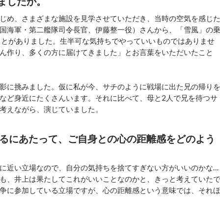
ましたか。
じめ、さまざまな施設を見学させていただき、当時の空気を感じ
国海軍・第二艦隊司令長官、伊藤整一役）さんから、「雪風」の
ことがありました。生半可な気持ちでやっていいものではありませ
ん作り、多くの方に届けてきました」とお言葉をいただいたこと
影に挑みました。仮に私が今、サチのように戦場に出た兄の帰り
など身近にたくさんいます。それに比べて、母と2人で兄を待つサ
考えながら、演じていました。
じるにあたって、ご自身との心の距離感をどのよう
に近い立場なので、自分の気持ちを捨てすぎない方がいいのかな…
も、井上は果たしてこれがいいことなのかと、きっと考えていた
争に参加している立場ですが、心の距離感という意味では、それ