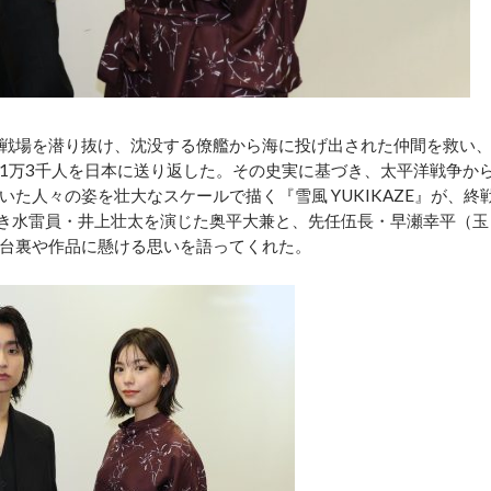
戦場を潜り抜け、沈没する僚艦から海に投げ出された仲間を救い
1万3千人を日本に送り返した。その史実に基づき、太平洋戦争か
た人々の姿を壮大なスケールで描く『雪風 YUKIKAZE』が、終
若き水雷員・井上壮太を演じた奥平大兼と、先任伍長・早瀬幸平（玉
台裏や作品に懸ける思いを語ってくれた。