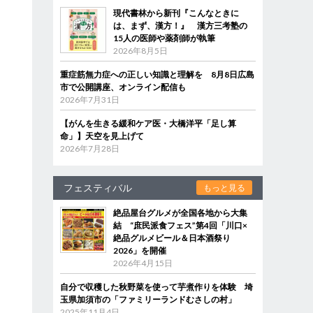
現代書林から新刊『こんなときに
は、まず、漢方！』 漢方三考塾の
15人の医師や薬剤師が執筆
2026年8月5日
重症筋無力症への正しい知識と理解を 8月8日広島
市で公開講座、オンライン配信も
2026年7月31日
【がんを生きる緩和ケア医・大橋洋平「足し算
命」】天空を見上げて
2026年7月28日
フェスティバル
もっと見る
絶品屋台グルメが全国各地から大集
結 “庶民派食フェス”第4回「川口×
絶品グルメビール＆日本酒祭り
2026」を開催
2026年4月15日
自分で収穫した秋野菜を使って芋煮作りを体験 埼
玉県加須市の「ファミリーランドむさしの村」
2025年11月4日