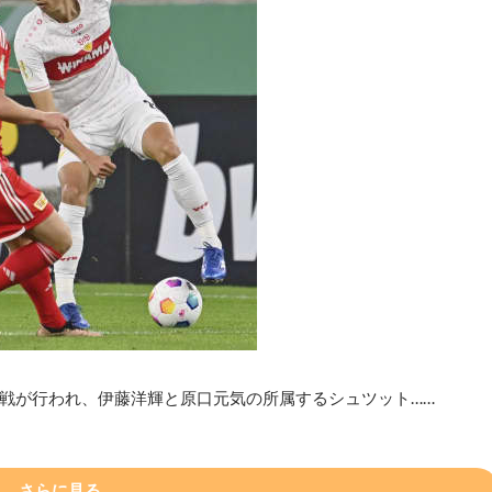
回戦が行われ、伊藤洋輝と原口元気の所属するシュツット……
さらに見る