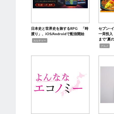
日本史と世界史を旅するRPG 「時
セブン‐
渡り」、iOS/Androidで配信開始
一斉投入
まで“夏
,
カルチャー
,
グルメ