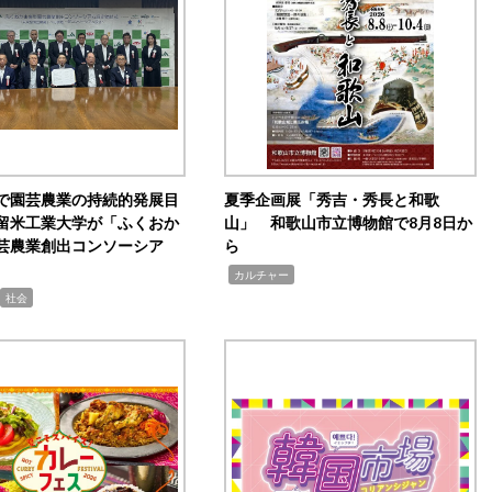
で園芸農業の持続的発展目
夏季企画展「秀吉・秀長と和歌
留米工業大学が「ふくおか
山」 和歌山市立博物館で8月8日か
芸農業創出コンソーシア
ら
,
カルチャー
社会