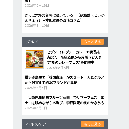
南】
2026年6月18日
きっと大平元首相は泣いている 【政眼鏡（せいが
んきょう）－本田雅俊の政治コラム】
2026年6月10日
グルメ
もっと見る
セブン‐イレブン、カレー15商品を一
斉投入 名店監修から冷製うどんま
で“夏のカレーフェス”を開催中
2026年8月6日
横浜高島屋で「韓国市場」がスタート 人気グルメ
から雑貨まで約30ブランドが集結
2026年8月5日
「山梨県笛吹川フルーツ公園」でサマーフェス 富
士山を眺めながら水遊び、季節限定の桃のかき氷も
2026年8月3日
ヘルスケア
もっと見る