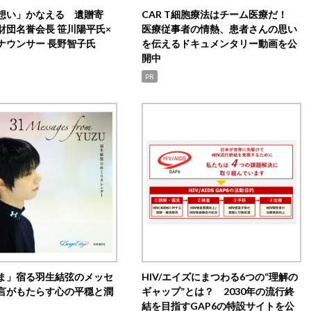
想い」かなえる 遺贈寄
CAR T細胞療法はチーム医療だ！
財団名誉会長 笹川陽平氏×
医療従事者の情熱、患者さんの思い
ナウンサー 長野智子氏
を伝えるドキュメンタリー動画を公
開中
PR
ま」宿る羽生結弦のメッセ
HIV/エイズにまつわる6つの“理解の
言がもたらす心の平穏と潤
ギャップ”とは？ 2030年の流行終
結を目指すGAP6の特設サイトを公