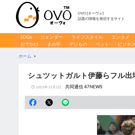
OVO [オーヴォ]
話題の情報を発信するサイト
コンテンツへ移動
検
SDGs
ジェンダー
ライフスタイル
エンタメ
索
おでかけ
まめ学
デジもの
ペット
ビジネ
ホーム
>
シュツットガルト伊藤らフル出
共同通信 47NEWS
2023年11月1日