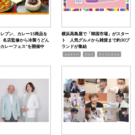
イレブン、カレー15商品を
横浜高島屋で「韓国市場」がスター
 名店監修から冷製うどん
ト 人気グルメから雑貨まで約30ブ
のカレーフェス”を開催中
ランドが集結
,
,
,
カルチャー
グルメ
ライフスタイル