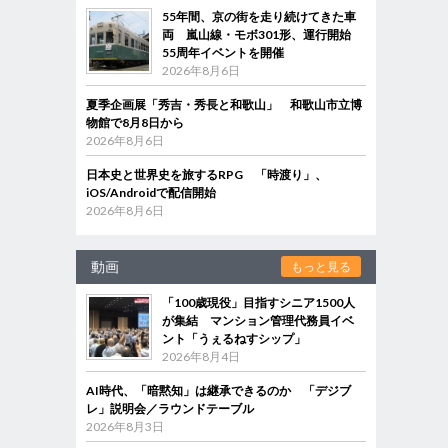
55年間、京の街を走り続けてきた車
両 嵐山線・モボ301形、運行開始
55周年イベントを開催
2026年8月6日
夏季企画展「秀吉・秀長と和歌山」 和歌山市立博
物館で8月8日から
2026年8月6日
日本史と世界史を旅するRPG 「時渡り」、
iOS/Androidで配信開始
2026年8月6日
動画
もっと見る
「100歳現役」目指すシニア1500人
が集結 マンション管理代務員イベ
ント「うぇるねすシップ」
2026年8月4日
AI時代、「暗黙知」は継承できるのか 「デジブ
レ」説明会／ラウンドテーブル
2026年8月3日