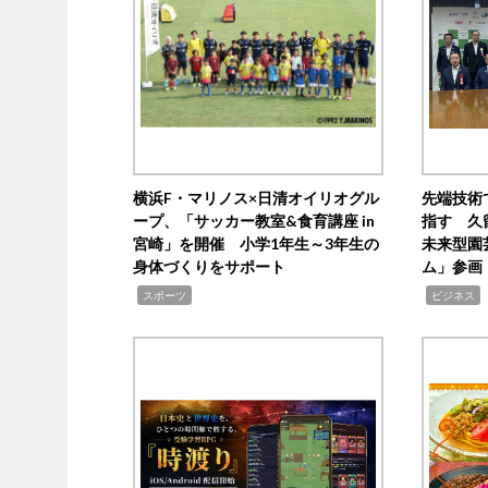
横浜F・マリノス×日清オイリオグル
先端技術
ープ、「サッカー教室&食育講座 in
指す 久
宮崎」を開催 小学1年生～3年生の
未来型園
身体づくりをサポート
ム」参画
,
,
,
スポーツ
ビジネス