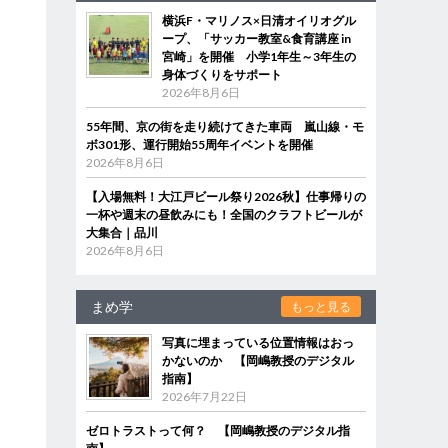
横浜F・マリノス×日清オイリオグル
ープ、「サッカー教室&食育講座 in
宮崎」を開催 小学1年生～3年生の
身体づくりをサポート
2026年8月6日
55年間、京の街を走り続けてきた車両 嵐山線・モ
ボ301形、運行開始55周年イベントを開催
2026年8月6日
【入場無料！大江戸ビール祭り2026秋】仕事帰りの
一杯や週末の昼飲みにも！全国のクラフトビールが
大集合｜品川
2026年8月6日
まめ学
もっと見る
写真に埋まっている位置情報はおっ
かないのか 【岡嶋教授のデジタル
指南】
2026年7月22日
ゼロトラストって何？ 【岡嶋教授のデジタル指