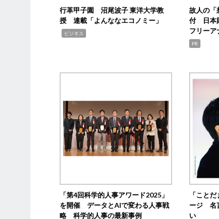
行革甲子園 沼尾波子 東洋大学教
故人の「
授 連載「よんななエコノミー」
付 日本
フリーア
,
ビジネス
PR
「第4回科学的人事アワード2025」
「ことだ
を開催 データとAIで変わる人事戦
ージ 名
略 科学的人事の最新事例
い