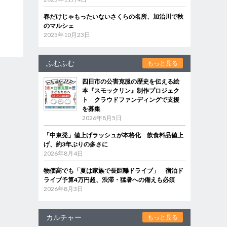
春だけじゃもったいないさくらの名所、加治川で秋
のマルシェ
2025年10月23日
ふむふむ
もっと見る
四日市の公害克服の歴史を伝える絵
本『スモックリン』制作プロジェク
ト クラウドファンディングで支援
を募集
2026年8月5日
「中東発」値上げラッシュが本格化 飲食料品値上
げ、約3年ぶりの多さに
2026年8月4日
物価高でも「夏は家族で長距離ドライブ」 宿泊ド
ライブ予算4万円超、渋滞・猛暑への備えも必須
2026年8月3日
カルチャー
もっと見る