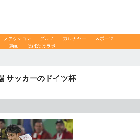
ファッション
グルメ
カルチャー
スポーツ
ス
動画
はばたけラボ
場 サッカーのドイツ杯