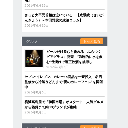
南】
2026年6月18日
きっと大平元首相は泣いている 【政眼鏡（せいが
んきょう）－本田雅俊の政治コラム】
2026年6月10日
グルメ
もっと見る
ビールだけ飲むと倒れる「ふらつく
ビアグラス」発売 “強制的に水を飲
む”仕掛けで適正飲酒を後押し
2026年8月7日
セブン‐イレブン、カレー15商品を一斉投入 名店
監修から冷製うどんまで“夏のカレーフェス”を開催
中
2026年8月6日
横浜高島屋で「韓国市場」がスタート 人気グルメ
から雑貨まで約30ブランドが集結
2026年8月5日