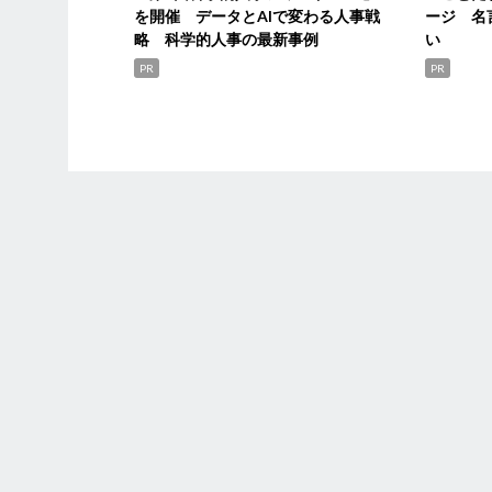
を開催 データとAIで変わる人事戦
ージ 名
略 科学的人事の最新事例
い
PR
PR