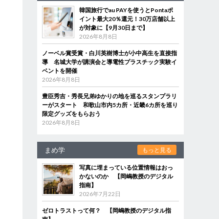
韓国旅行でau PAYを使うとPontaポ
イント最大20％還元！30万店舗以上
が対象に【9月30日まで】
2026年8月8日
ノーベル賞受賞・白川英樹博士が小中高生を直接指
導 名城大学が講演会と導電性プラスチック実験イ
ベントを開催
2026年8月8日
豊臣秀吉・秀長兄弟ゆかりの地を巡るスタンプラリ
ーがスタート 和歌山市内5カ所・近畿6カ所を巡り
限定グッズをもらおう
2026年8月8日
まめ学
もっと見る
写真に埋まっている位置情報はおっ
かないのか 【岡嶋教授のデジタル
指南】
2026年7月22日
ゼロトラストって何？ 【岡嶋教授のデジタル指