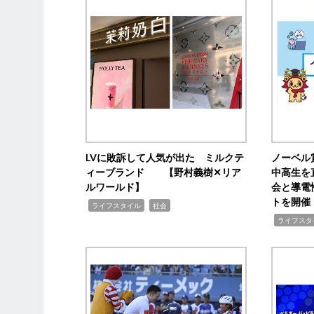
LVに敗訴して人気が出た ミルクテ
ノーベル
ィーブランド 【野村義樹✕リア
中高生を
ルワールド】
会と導電
トを開催
,
,
ライフスタイル
社会
,
ライフスタ