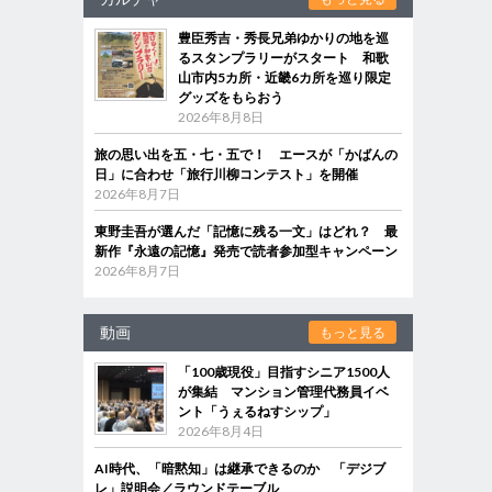
豊臣秀吉・秀長兄弟ゆかりの地を巡
るスタンプラリーがスタート 和歌
山市内5カ所・近畿6カ所を巡り限定
グッズをもらおう
2026年8月8日
旅の思い出を五・七・五で！ エースが「かばんの
日」に合わせ「旅行川柳コンテスト」を開催
2026年8月7日
東野圭吾が選んだ「記憶に残る一文」はどれ？ 最
新作『永遠の記憶』発売で読者参加型キャンペーン
2026年8月7日
動画
もっと見る
「100歳現役」目指すシニア1500人
が集結 マンション管理代務員イベ
ント「うぇるねすシップ」
2026年8月4日
AI時代、「暗黙知」は継承できるのか 「デジブ
レ」説明会／ラウンドテーブル