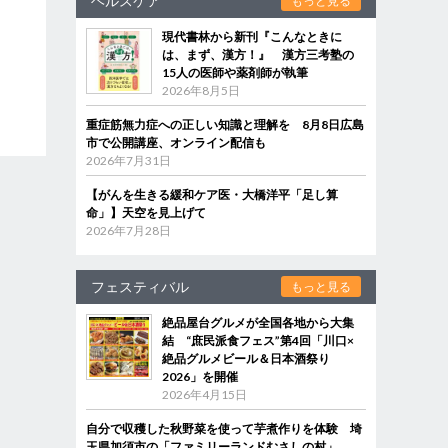
ヘルスケア
もっと見る
現代書林から新刊『こんなときに
は、まず、漢方！』 漢方三考塾の
15人の医師や薬剤師が執筆
2026年8月5日
重症筋無力症への正しい知識と理解を 8月8日広島
市で公開講座、オンライン配信も
2026年7月31日
【がんを生きる緩和ケア医・大橋洋平「足し算
命」】天空を見上げて
2026年7月28日
フェスティバル
もっと見る
絶品屋台グルメが全国各地から大集
結 “庶民派食フェス”第4回「川口×
絶品グルメビール＆日本酒祭り
2026」を開催
2026年4月15日
自分で収穫した秋野菜を使って芋煮作りを体験 埼
玉県加須市の「ファミリーランドむさしの村」