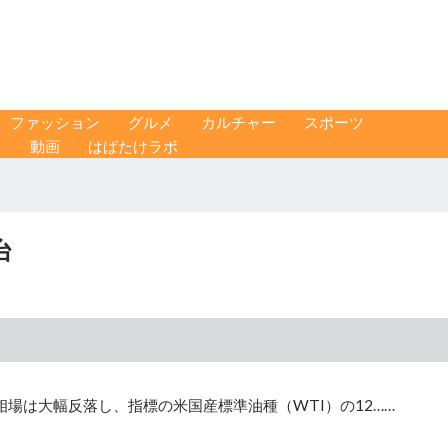
ファッション
グルメ
カルチャー
スポーツ
ス
動画
はばたけラボ
台
場は大幅反落し、指標の米国産標準油種（WTI）の12……