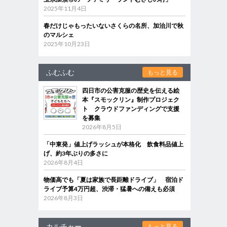
2025年11月4日
春だけじゃもったいないさくらの名所、加治川で秋
のマルシェ
2025年10月23日
ふむふむ
もっと見る
四日市の公害克服の歴史を伝える絵
本『スモックリン』制作プロジェク
ト クラウドファンディングで支援
を募集
2026年8月5日
「中東発」値上げラッシュが本格化 飲食料品値上
げ、約3年ぶりの多さに
2026年8月4日
物価高でも「夏は家族で長距離ドライブ」 宿泊ド
ライブ予算4万円超、渋滞・猛暑への備えも必須
2026年8月3日
カルチャー
もっと見る