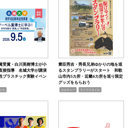
賞受賞・白川英樹博士が小
豊臣秀吉・秀長兄弟ゆかりの地を巡
直接指導 名城大学が講演
るスタンプラリーがスタート 和歌
性プラスチック実験イベン
山市内5カ所・近畿6カ所を巡り限定
グッズをもらおう
,
,
イル
カルチャー
ライフスタイル