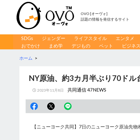
OVO [オーヴォ]
話題の情報を発信するサイト
コンテンツへ移動
検
SDGs
ジェンダー
ライフスタイル
エンタメ
索
おでかけ
まめ学
デジもの
ペット
ビジネ
ホーム
>
NY原油、約3カ月半ぶり70ドル
共同通信 47NEWS
2023年11月8日
【ニューヨーク共同】7日のニューヨーク原油先物相