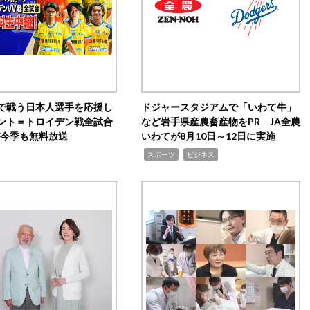
で戦う日本人選手を応援し
ドジャースタジアムで「いわて牛」
ント＝トロイデン戦全試合
など岩手県産農畜産物をPR JA全農
0が今季も無料放送
いわてが8月10日～12日に実施
,
,
スポーツ
ビジネス