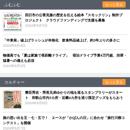
ふむふむ
もっと見る
四日市の公害克服の歴史を伝える絵本『スモックリン』制作プ
ロジェクト クラウドファンディングで支援を募集
2026年8月5日
「中東発」値上げラッシュが本格化 飲食料品値上げ、約3年ぶりの多さに
2026年8月4日
物価高でも「夏は家族で長距離ドライブ」 宿泊ドライブ予算4万円超、渋滞・
猛暑への備えも必須
2026年8月3日
カルチャー
もっと見る
豊臣秀吉・秀長兄弟ゆかりの地を巡るスタンプラリーがスター
ト 和歌山市内5カ所・近畿6カ所を巡り限定グッズをもらおう
2026年8月8日
旅の思い出を五・七・五で！ エースが「かばんの日」に合わせ「旅行川柳コ
ンテスト」を開催
2026年8月7日