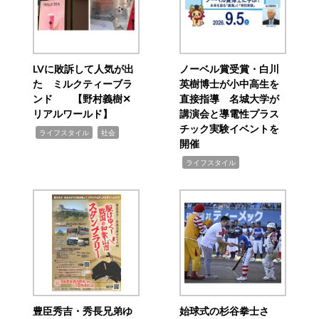
LVに敗訴して人気が出
ノーベル賞受賞・白川
た ミルクティーブラ
英樹博士が小中高生を
ンド 【野村義樹✕
直接指導 名城大学が
リアルワールド】
講演会と導電性プラス
チック実験イベントを
,
,
ライフスタイル
社会
開催
,
ライフスタイル
豊臣秀吉・秀長兄弟ゆ
始球式の杉谷拳士さ