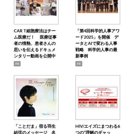
CAR T細胞療法はチー
「第4回科学的人事アワ
ム医療だ！ 医療従事
ード2025」を開催 デ
者の情熱、患者さんの
ータとAIで変わる人事
思いを伝えるドキュメ
戦略 科学的人事の最
ンタリー動画を公開中
新事例
PR
PR
「ことだま」宿る羽生
HIV/エイズにまつわる6
結弦のメッセージ 名
つの“理解のギャッ