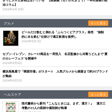
きっと大平元首相は泣いている 【政眼鏡（せいがんきょう）－本田雅俊の政
治コラム】
2026年6月10日
グルメ
もっと見る
ビールだけ飲むと倒れる「ふらつくビアグラス」発売 “強制
的に水を飲む”仕掛けで適正飲酒を後押し
2026年8月7日
セブン‐イレブン、カレー15商品を一斉投入 名店監修から冷製うどんまで“夏
のカレーフェス”を開催中
2026年8月6日
横浜高島屋で「韓国市場」がスタート 人気グルメから雑貨まで約30ブランド
が集結
2026年8月5日
ヘルスケア
もっと見る
現代書林から新刊『こんなときには、まず、漢方！』 漢方三
考塾の15人の医師や薬剤師が執筆