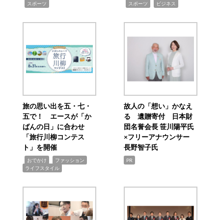
,
,
,
スポーツ
スポーツ
ビジネス
旅の思い出を五・七・
故人の「想い」かなえ
五で！ エースが「か
る 遺贈寄付 日本財
ばんの日」に合わせ
団名誉会長 笹川陽平氏
「旅行川柳コンテス
×フリーアナウンサー
ト」を開催
長野智子氏
,
,
,
おでかけ
ファッション
PR
ライフスタイル