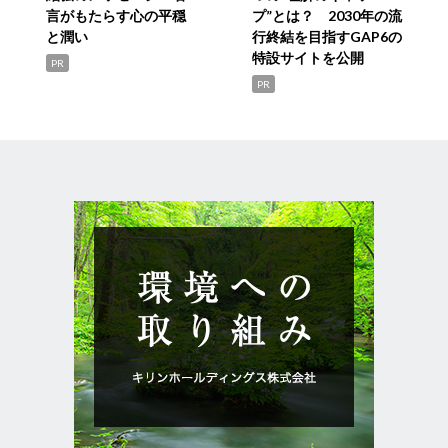
言がもたらす心の平穏
プ”とは？ 2030年の流
と潤い
行終結を目指すGAP6の
特設サイトを公開
PR
PR