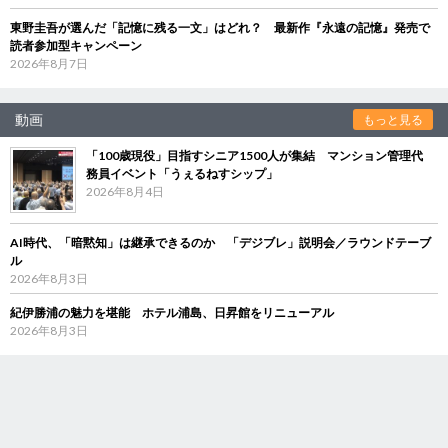
東野圭吾が選んだ「記憶に残る一文」はどれ？ 最新作『永遠の記憶』発売で
読者参加型キャンペーン
2026年8月7日
動画
もっと見る
「100歳現役」目指すシニア1500人が集結 マンション管理代
務員イベント「うぇるねすシップ」
2026年8月4日
AI時代、「暗黙知」は継承できるのか 「デジブレ」説明会／ラウンドテーブ
ル
2026年8月3日
紀伊勝浦の魅力を堪能 ホテル浦島、日昇館をリニューアル
2026年8月3日