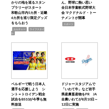
かりの地を巡るスタン
ん、野球に熱い思い
プラリーがスタート
全日本学童軟式野球大
和歌山市内5カ所・近畿
会 マクドナルド・トー
6カ所を巡り限定グッズ
ナメントが開幕
をもらおう
,
スポーツ
,
,
カルチャー
ライフスタイ
ル
ベルギーで戦う日本人
ドジャースタジアムで
選手を応援しよう シ
「いわて牛」など岩手
ント＝トロイデン戦全
県産農畜産物をPR JA
試合をBS10が今季も無
全農いわてが8月10日～
料放送
12日に実施