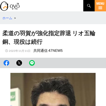
検
索
コ
ン
テ
ホーム
>
ン
ツ
柔道の羽賀が強化指定辞退 リオ五輪
へ
移
銅、現役は続行
動
共同通信 47NEWS
2023年11月11日