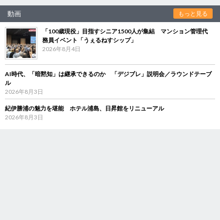
動画
もっと見る
「100歳現役」目指すシニア1500人が集結 マンション管理代
務員イベント「うぇるねすシップ」
2026年8月4日
AI時代、「暗黙知」は継承できるのか 「デジブレ」説明会／ラウンドテーブ
ル
2026年8月3日
紀伊勝浦の魅力を堪能 ホテル浦島、日昇館をリニューアル
2026年8月3日