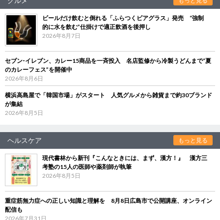
グルメ
もっと見る
ビールだけ飲むと倒れる「ふらつくビアグラス」発売 “強制
的に水を飲む”仕掛けで適正飲酒を後押し
2026年8月7日
セブン‐イレブン、カレー15商品を一斉投入 名店監修から冷製うどんまで“夏
のカレーフェス”を開催中
2026年8月6日
横浜高島屋で「韓国市場」がスタート 人気グルメから雑貨まで約30ブランド
が集結
2026年8月5日
ヘルスケア
もっと見る
現代書林から新刊『こんなときには、まず、漢方！』 漢方三
考塾の15人の医師や薬剤師が執筆
2026年8月5日
重症筋無力症への正しい知識と理解を 8月8日広島市で公開講座、オンライン
配信も
2026年7月31日