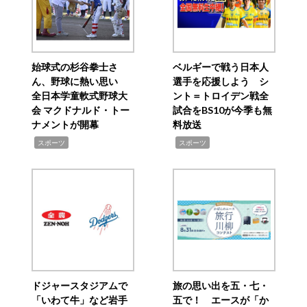
始球式の杉谷拳士さ
ベルギーで戦う日本人
ん、野球に熱い思い
選手を応援しよう シ
全日本学童軟式野球大
ント＝トロイデン戦全
会 マクドナルド・トー
試合をBS10が今季も無
ナメントが開幕
料放送
,
,
スポーツ
スポーツ
ドジャースタジアムで
旅の思い出を五・七・
「いわて牛」など岩手
五で！ エースが「か