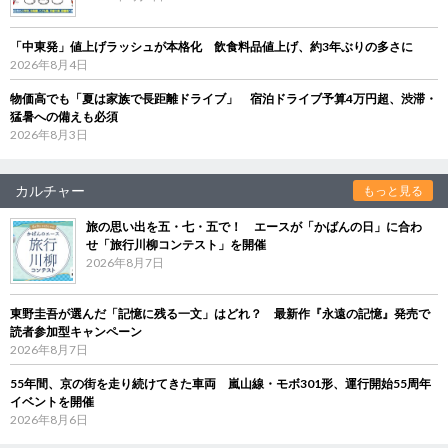
「中東発」値上げラッシュが本格化 飲食料品値上げ、約3年ぶりの多さに
2026年8月4日
物価高でも「夏は家族で長距離ドライブ」 宿泊ドライブ予算4万円超、渋滞・
猛暑への備えも必須
2026年8月3日
カルチャー
もっと見る
旅の思い出を五・七・五で！ エースが「かばんの日」に合わ
せ「旅行川柳コンテスト」を開催
2026年8月7日
東野圭吾が選んだ「記憶に残る一文」はどれ？ 最新作『永遠の記憶』発売で
読者参加型キャンペーン
2026年8月7日
55年間、京の街を走り続けてきた車両 嵐山線・モボ301形、運行開始55周年
イベントを開催
2026年8月6日