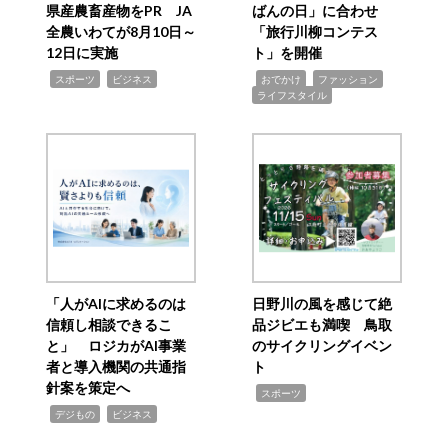
県産農畜産物をPR JA
ばんの日」に合わせ
全農いわてが8月10日～
「旅行川柳コンテス
12日に実施
ト」を開催
,
,
,
,
,
スポーツ
ビジネス
おでかけ
ファッション
ライフスタイル
「人がAIに求めるのは
日野川の風を感じて絶
信頼し相談できるこ
品ジビエも満喫 鳥取
と」 ロジカがAI事業
のサイクリングイベン
者と導入機関の共通指
ト
針案を策定へ
,
スポーツ
,
,
デジもの
ビジネス