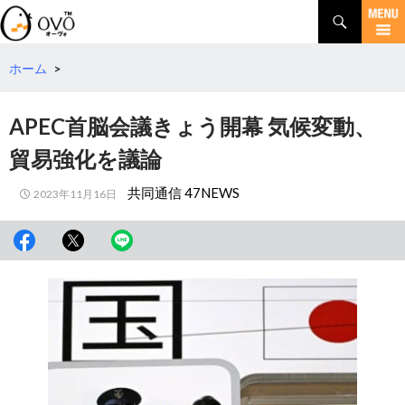
検
索
コ
ン
テ
ホーム
>
ン
ツ
APEC首脳会議きょう開幕 気候変動、
へ
移
貿易強化を議論
動
共同通信 47NEWS
2023年11月16日