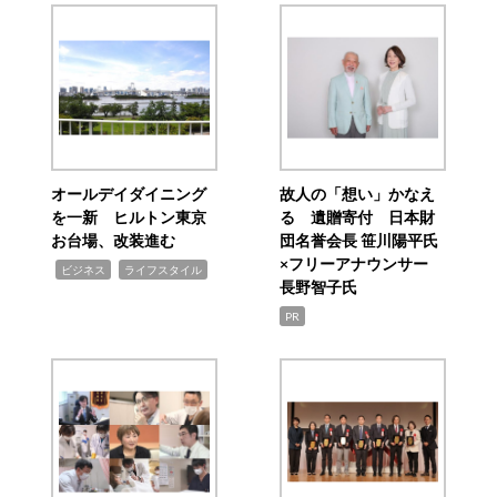
オールデイダイニング
故人の「想い」かなえ
を一新 ヒルトン東京
る 遺贈寄付 日本財
お台場、改装進む
団名誉会長 笹川陽平氏
×フリーアナウンサー
,
,
ビジネス
ライフスタイル
長野智子氏
PR