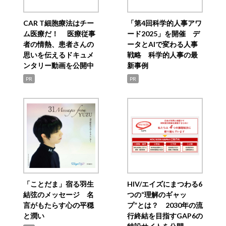
CAR T細胞療法はチー
「第4回科学的人事アワ
ム医療だ！ 医療従事
ード2025」を開催 デ
者の情熱、患者さんの
ータとAIで変わる人事
思いを伝えるドキュメ
戦略 科学的人事の最
ンタリー動画を公開中
新事例
PR
PR
「ことだま」宿る羽生
HIV/エイズにまつわる6
結弦のメッセージ 名
つの“理解のギャッ
言がもたらす心の平穏
プ”とは？ 2030年の流
と潤い
行終結を目指すGAP6の