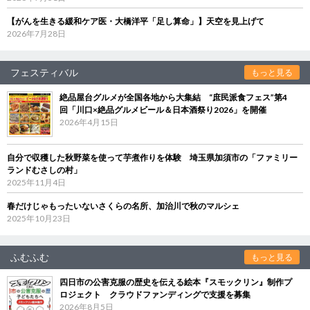
【がんを生きる緩和ケア医・大橋洋平「足し算命」】天空を見上げて
2026年7月28日
フェスティバル
もっと見る
絶品屋台グルメが全国各地から大集結 “庶民派食フェス”第4
回「川口×絶品グルメビール＆日本酒祭り2026」を開催
2026年4月15日
自分で収穫した秋野菜を使って芋煮作りを体験 埼玉県加須市の「ファミリー
ランドむさしの村」
2025年11月4日
春だけじゃもったいないさくらの名所、加治川で秋のマルシェ
2025年10月23日
ふむふむ
もっと見る
四日市の公害克服の歴史を伝える絵本『スモックリン』制作プ
ロジェクト クラウドファンディングで支援を募集
2026年8月5日