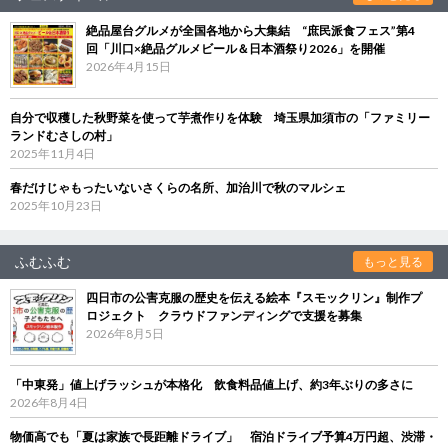
絶品屋台グルメが全国各地から大集結 “庶民派食フェス”第4
回「川口×絶品グルメビール＆日本酒祭り2026」を開催
2026年4月15日
自分で収穫した秋野菜を使って芋煮作りを体験 埼玉県加須市の「ファミリー
ランドむさしの村」
2025年11月4日
春だけじゃもったいないさくらの名所、加治川で秋のマルシェ
2025年10月23日
ふむふむ
もっと見る
四日市の公害克服の歴史を伝える絵本『スモックリン』制作プ
ロジェクト クラウドファンディングで支援を募集
2026年8月5日
「中東発」値上げラッシュが本格化 飲食料品値上げ、約3年ぶりの多さに
2026年8月4日
物価高でも「夏は家族で長距離ドライブ」 宿泊ドライブ予算4万円超、渋滞・