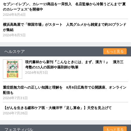
セブン‐イレブン、カレー15商品を一斉投入 名店監修から冷製うどんまで“夏
のカレーフェス”を開催中
2026年8月6日
横浜高島屋で「韓国市場」がスタート 人気グルメから雑貨まで約30ブランド
が集結
2026年8月5日
ヘルスケア
もっと見る
現代書林から新刊『こんなときには、まず、漢方！』 漢方三
考塾の15人の医師や薬剤師が執筆
2026年8月5日
重症筋無力症への正しい知識と理解を 8月8日広島市で公開講座、オンライン
配信も
2026年7月31日
【がんを生きる緩和ケア医・大橋洋平「足し算命」】天空を見上げて
2026年7月28日
フェスティバル
もっと見る