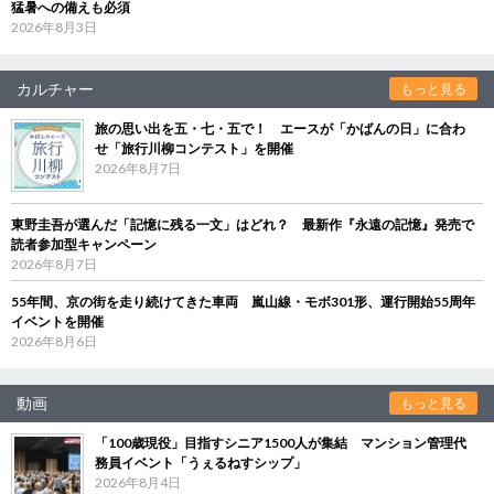
猛暑への備えも必須
2026年8月3日
カルチャー
もっと見る
旅の思い出を五・七・五で！ エースが「かばんの日」に合わ
せ「旅行川柳コンテスト」を開催
2026年8月7日
東野圭吾が選んだ「記憶に残る一文」はどれ？ 最新作『永遠の記憶』発売で
読者参加型キャンペーン
2026年8月7日
55年間、京の街を走り続けてきた車両 嵐山線・モボ301形、運行開始55周年
イベントを開催
2026年8月6日
動画
もっと見る
「100歳現役」目指すシニア1500人が集結 マンション管理代
務員イベント「うぇるねすシップ」
2026年8月4日