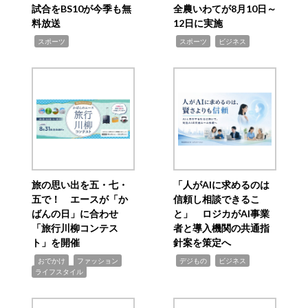
試合をBS10が今季も無
全農いわてが8月10日～
料放送
12日に実施
,
,
,
スポーツ
スポーツ
ビジネス
旅の思い出を五・七・
「人がAIに求めるのは
五で！ エースが「か
信頼し相談できるこ
ばんの日」に合わせ
と」 ロジカがAI事業
「旅行川柳コンテス
者と導入機関の共通指
ト」を開催
針案を策定へ
,
,
,
,
,
おでかけ
ファッション
デジもの
ビジネス
ライフスタイル