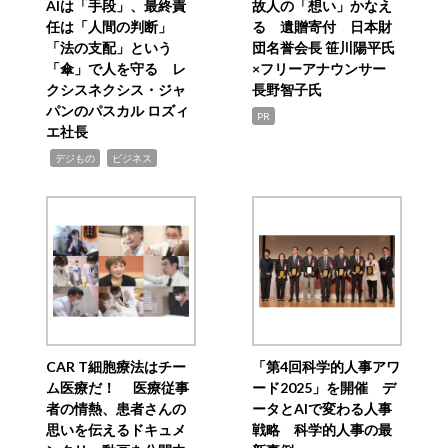
AIは「手段」、最終責
故人の「想い」かなえ
任は「人間の判断」
る 遺贈寄付 日本財
「法の支配」という
団名誉会長 笹川陽平氏
「傘」で人を守る レ
×フリーアナウンサー
クシスネクシス・ジャ
長野智子氏
パンのパスカル ロズィ
PR
エ社長
,
,
デジもの
ビジネス
CAR T細胞療法はチー
「第4回科学的人事アワ
ム医療だ！ 医療従事
ード2025」を開催 デ
者の情熱、患者さんの
ータとAIで変わる人事
思いを伝えるドキュメ
戦略 科学的人事の最