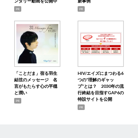
ンタリー動画を公開中
新事例
PR
PR
「ことだま」宿る羽生
HIV/エイズにまつわる6
結弦のメッセージ 名
つの“理解のギャッ
言がもたらす心の平穏
プ”とは？ 2030年の流
と潤い
行終結を目指すGAP6の
特設サイトを公開
PR
PR