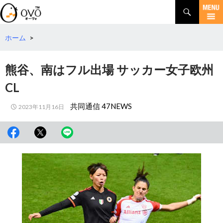
検
索
コ
ン
テ
ホーム
>
ン
ツ
熊谷、南はフル出場 サッカー女子欧州
へ
移
CL
動
共同通信 47NEWS
2023年11月16日