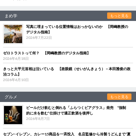
まめ学
もっと見る
写真に埋まっている位置情報はおっかないのか 【岡嶋教授の
デジタル指南】
2026年7月22日
ゼロトラストって何？ 【岡嶋教授のデジタル指南】
2026年6月18日
きっと大平元首相は泣いている 【政眼鏡（せいがんきょう）－本田雅俊の政
治コラム】
2026年6月10日
グルメ
もっと見る
ビールだけ飲むと倒れる「ふらつくビアグラス」発売 “強制
的に水を飲む”仕掛けで適正飲酒を後押し
2026年8月7日
セブン‐イレブン、カレー15商品を一斉投入 名店監修から冷製うどんまで“夏