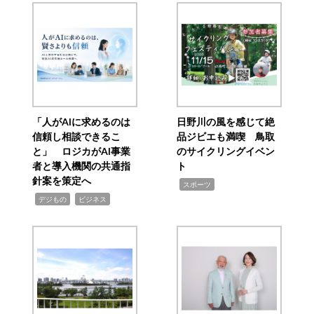
「人がAIに求めるのは
日野川の風を感じて絶
信頼し相談できるこ
品ジビエも満喫 鳥取
と」 ロジカがAI事業
のサイクリングイベン
者と導入機関の共通指
ト
針案を策定へ
,
スポーツ
,
,
デジもの
ビジネス