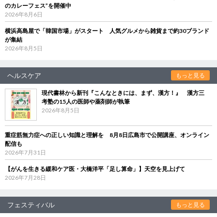
のカレーフェス”を開催中
2026年8月6日
横浜高島屋で「韓国市場」がスタート 人気グルメから雑貨まで約30ブランド
が集結
2026年8月5日
ヘルスケア
もっと見る
現代書林から新刊『こんなときには、まず、漢方！』 漢方三
考塾の15人の医師や薬剤師が執筆
2026年8月5日
重症筋無力症への正しい知識と理解を 8月8日広島市で公開講座、オンライン
配信も
2026年7月31日
【がんを生きる緩和ケア医・大橋洋平「足し算命」】天空を見上げて
2026年7月28日
フェスティバル
もっと見る