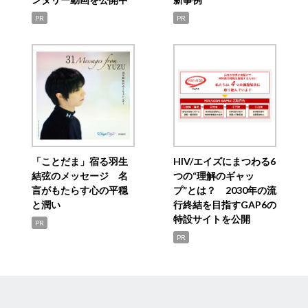
PR
PR
「ことだま」宿る羽生
HIV/エイズにまつわる6
結弦のメッセージ 名
つの“理解のギャッ
言がもたらす心の平穏
プ”とは？ 2030年の流
と潤い
行終結を目指すGAP6の
特設サイトを公開
PR
PR