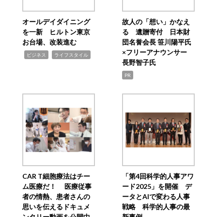
オールデイダイニング
故人の「想い」かなえ
を一新 ヒルトン東京
る 遺贈寄付 日本財
お台場、改装進む
団名誉会長 笹川陽平氏
×フリーアナウンサー
,
,
ビジネス
ライフスタイル
長野智子氏
PR
CAR T細胞療法はチー
「第4回科学的人事アワ
ム医療だ！ 医療従事
ード2025」を開催 デ
者の情熱、患者さんの
ータとAIで変わる人事
思いを伝えるドキュメ
戦略 科学的人事の最
ンタリー動画を公開中
新事例