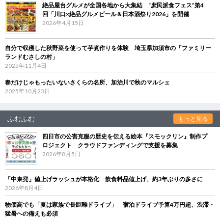
絶品屋台グルメが全国各地から大集結 “庶民派食フェス”第4
回「川口×絶品グルメビール＆日本酒祭り2026」を開催
2026年4月15日
自分で収穫した秋野菜を使って芋煮作りを体験 埼玉県加須市の「ファミリー
ランドむさしの村」
2025年11月4日
春だけじゃもったいないさくらの名所、加治川で秋のマルシェ
2025年10月23日
ふむふむ
もっと見る
四日市の公害克服の歴史を伝える絵本『スモックリン』制作プ
ロジェクト クラウドファンディングで支援を募集
2026年8月5日
「中東発」値上げラッシュが本格化 飲食料品値上げ、約3年ぶりの多さに
2026年8月4日
物価高でも「夏は家族で長距離ドライブ」 宿泊ドライブ予算4万円超、渋滞・
猛暑への備えも必須