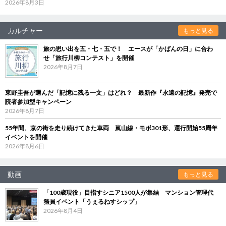
2026年8月3日
カルチャー
もっと見る
旅の思い出を五・七・五で！ エースが「かばんの日」に合わ
せ「旅行川柳コンテスト」を開催
2026年8月7日
東野圭吾が選んだ「記憶に残る一文」はどれ？ 最新作『永遠の記憶』発売で
読者参加型キャンペーン
2026年8月7日
55年間、京の街を走り続けてきた車両 嵐山線・モボ301形、運行開始55周年
イベントを開催
2026年8月6日
動画
もっと見る
「100歳現役」目指すシニア1500人が集結 マンション管理代
務員イベント「うぇるねすシップ」
2026年8月4日