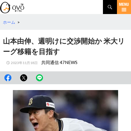
検
索
コ
ン
テ
ホーム
>
ン
ツ
山本由伸、週明けに交渉開始か 米大リ
へ
移
ーグ移籍を目指す
動
共同通信 47NEWS
2023年11月18日