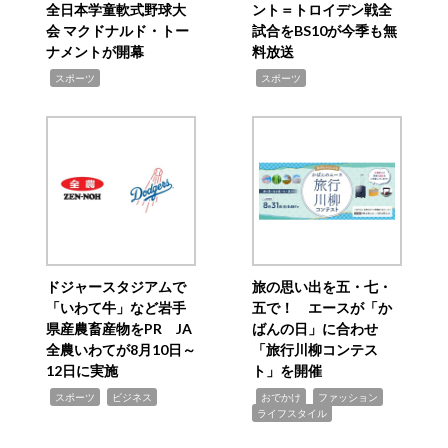
全日本学童軟式野球大
ント＝トロイデン戦全
会 マクドナルド・トー
試合をBS10が今季も無
ナメントが開幕
料放送
,
,
スポーツ
スポーツ
ドジャースタジアムで
旅の思い出を五・七・
「いわて牛」など岩手
五で！ エースが「か
県産農畜産物をPR JA
ばんの日」に合わせ
全農いわてが8月10日～
「旅行川柳コンテス
12日に実施
ト」を開催
,
,
,
,
,
スポーツ
ビジネス
おでかけ
ファッション
ライフスタイル