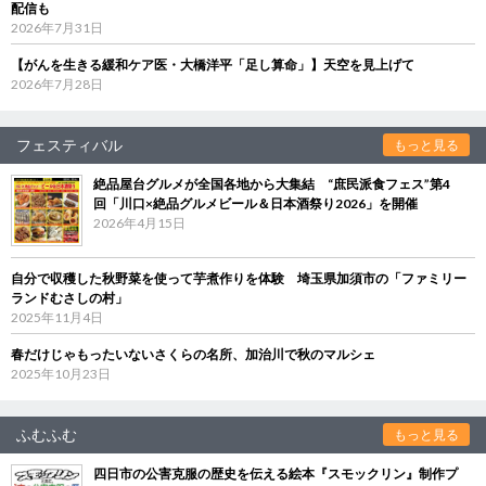
配信も
2026年7月31日
【がんを生きる緩和ケア医・大橋洋平「足し算命」】天空を見上げて
2026年7月28日
フェスティバル
もっと見る
絶品屋台グルメが全国各地から大集結 “庶民派食フェス”第4
回「川口×絶品グルメビール＆日本酒祭り2026」を開催
2026年4月15日
自分で収穫した秋野菜を使って芋煮作りを体験 埼玉県加須市の「ファミリー
ランドむさしの村」
2025年11月4日
春だけじゃもったいないさくらの名所、加治川で秋のマルシェ
2025年10月23日
ふむふむ
もっと見る
四日市の公害克服の歴史を伝える絵本『スモックリン』制作プ