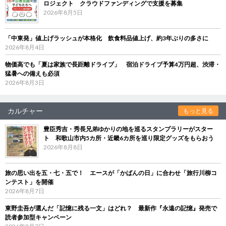
ロジェクト クラウドファンディングで支援を募集
2026年8月5日
「中東発」値上げラッシュが本格化 飲食料品値上げ、約3年ぶりの多さに
2026年8月4日
物価高でも「夏は家族で長距離ドライブ」 宿泊ドライブ予算4万円超、渋滞・
猛暑への備えも必須
2026年8月3日
カルチャー
もっと見る
豊臣秀吉・秀長兄弟ゆかりの地を巡るスタンプラリーがスター
ト 和歌山市内5カ所・近畿6カ所を巡り限定グッズをもらおう
2026年8月8日
旅の思い出を五・七・五で！ エースが「かばんの日」に合わせ「旅行川柳コ
ンテスト」を開催
2026年8月7日
東野圭吾が選んだ「記憶に残る一文」はどれ？ 最新作『永遠の記憶』発売で
読者参加型キャンペーン