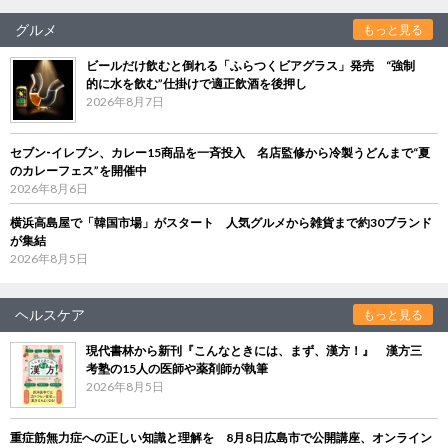
グルメ
もっと見る
ビールだけ飲むと倒れる「ふらつくビアグラス」発売 “強制
的に水を飲む”仕掛けで適正飲酒を後押し
2026年8月7日
セブン‐イレブン、カレー15商品を一斉投入 名店監修から冷製うどんまで“夏
のカレーフェス”を開催中
2026年8月6日
横浜高島屋で「韓国市場」がスタート 人気グルメから雑貨まで約30ブランド
が集結
2026年8月5日
ヘルスケア
もっと見る
現代書林から新刊『こんなときには、まず、漢方！』 漢方三
考塾の15人の医師や薬剤師が執筆
2026年8月5日
重症筋無力症への正しい知識と理解を 8月8日広島市で公開講座、オンライン