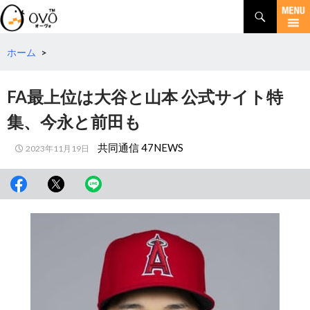
検
索
コ
ン
テ
ホーム
>
ン
ツ
FA最上位は大谷と山本 公式サイト特
へ
移
集、今永と前田も
動
共同通信 47NEWS
2023年11月19日