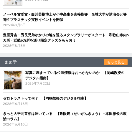
ノーベル賞受賞・白川英樹博士が小中高生を直接指導 名城大学が講演会と導
電性プラスチック実験イベントを開催
2026年8月8日
豊臣秀吉・秀長兄弟ゆかりの地を巡るスタンプラリーがスタート 和歌山市内5
カ所・近畿6カ所を巡り限定グッズをもらおう
2026年8月8日
まめ学
もっと見る
写真に埋まっている位置情報はおっかないのか 【岡嶋教授の
デジタル指南】
2026年7月22日
ゼロトラストって何？ 【岡嶋教授のデジタル指南】
2026年6月18日
きっと大平元首相は泣いている 【政眼鏡（せいがんきょう）－本田雅俊の政
治コラム】
2026年6月10日