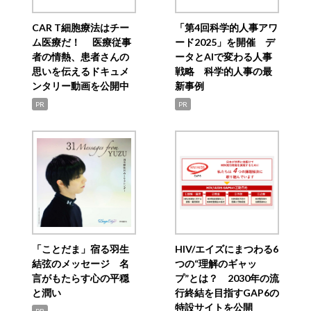
CAR T細胞療法はチー
「第4回科学的人事アワ
ム医療だ！ 医療従事
ード2025」を開催 デ
者の情熱、患者さんの
ータとAIで変わる人事
思いを伝えるドキュメ
戦略 科学的人事の最
ンタリー動画を公開中
新事例
PR
PR
「ことだま」宿る羽生
HIV/エイズにまつわる6
結弦のメッセージ 名
つの“理解のギャッ
言がもたらす心の平穏
プ”とは？ 2030年の流
と潤い
行終結を目指すGAP6の
特設サイトを公開