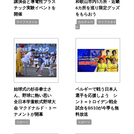
講演会と導電性プラス
和歌山市内5カ所・近畿
チック実験イベントを
6カ所を巡り限定グッズ
開催
をもらおう
,
,
,
ライフスタイル
カルチャー
ライフスタイ
ル
始球式の杉谷拳士さ
ベルギーで戦う日本人
ん、野球に熱い思い
選手を応援しよう シ
全日本学童軟式野球大
ント＝トロイデン戦全
会 マクドナルド・トー
試合をBS10が今季も無
ナメントが開幕
料放送
,
,
スポーツ
スポーツ