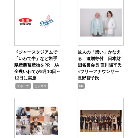
ドジャースタジアムで
故人の「想い」かなえ
「いわて牛」など岩手
る 遺贈寄付 日本財
県産農畜産物をPR JA
団名誉会長 笹川陽平氏
全農いわてが8月10日～
×フリーアナウンサー
12日に実施
長野智子氏
,
,
スポーツ
ビジネス
PR