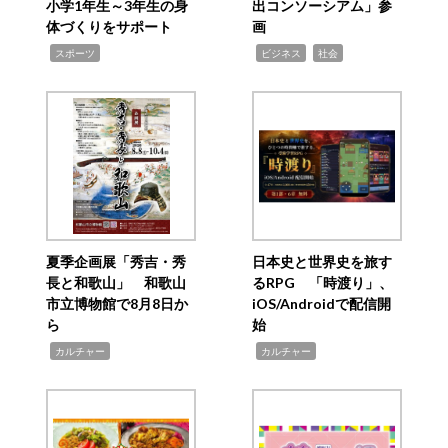
小学1年生～3年生の身
出コンソーシアム」参
体づくりをサポート
画
,
,
,
スポーツ
ビジネス
社会
夏季企画展「秀吉・秀
日本史と世界史を旅す
長と和歌山」 和歌山
るRPG 「時渡り」、
市立博物館で8月8日か
iOS/Androidで配信開
ら
始
,
,
カルチャー
カルチャー