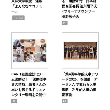
東洋大学教授 連載
る 遺贈寄付 日本財
「よんななエコノミ
団名誉会長 笹川陽平氏
ー」
×フリーアナウンサー
長野智子氏
,
ビジネス
PR
CAR T細胞療法はチー
「第4回科学的人事アワ
ム医療だ！ 医療従事
ード2025」を開催 デ
者の情熱、患者さんの
ータとAIで変わる人事
思いを伝えるドキュメ
戦略 科学的人事の最
ンタリー動画を公開中
新事例
PR
PR