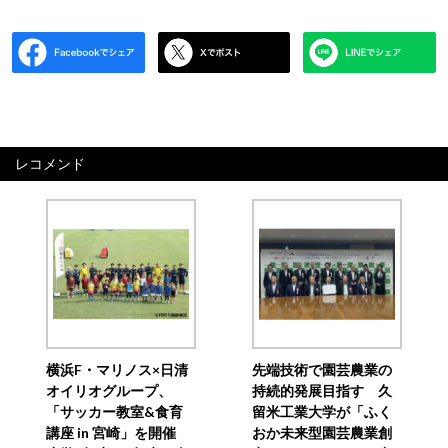
レコメンド
横浜F・マリノス×日清
先端技術で園芸農業の
オイリオグループ、
持続的発展目指す 久
「サッカー教室&食育
留米工業大学が「ふく
講座 in 宮崎」を開催
おか未来型園芸農業創