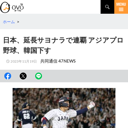
検
索
コ
ン
テ
ホーム
>
ン
ツ
日本、延長サヨナラで連覇 アジアプロ
へ
移
野球、韓国下す
動
共同通信 47NEWS
2023年11月19日