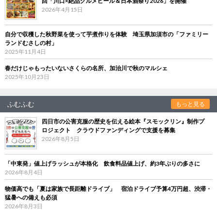
回「川口×絶品グルメビール＆日本酒祭り2026」を開催
2026年4月15日
自分で収穫した秋野菜を使って芋煮作りを体験 埼玉県加須市の「ファミリー
ランドむさしの村」
2025年11月4日
春だけじゃもったいないさくらの名所、加治川で秋のマルシェ
2025年10月23日
ふむふむ
もっと見る
四日市の公害克服の歴史を伝える絵本『スモックリン』制作プ
ロジェクト クラウドファンディングで支援を募集
2026年8月5日
「中東発」値上げラッシュが本格化 飲食料品値上げ、約3年ぶりの多さに
2026年8月4日
物価高でも「夏は家族で長距離ドライブ」 宿泊ドライブ予算4万円超、渋滞・
猛暑への備えも必須
2026年8月3日