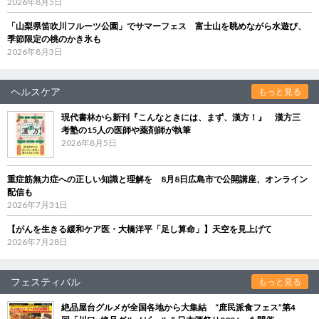
2026年8月5日
「山梨県笛吹川フルーツ公園」でサマーフェス 富士山を眺めながら水遊び、
季節限定の桃のかき氷も
2026年8月3日
ヘルスケア
もっと見る
現代書林から新刊『こんなときには、まず、漢方！』 漢方三
考塾の15人の医師や薬剤師が執筆
2026年8月5日
重症筋無力症への正しい知識と理解を 8月8日広島市で公開講座、オンライン
配信も
2026年7月31日
【がんを生きる緩和ケア医・大橋洋平「足し算命」】天空を見上げて
2026年7月28日
フェスティバル
もっと見る
絶品屋台グルメが全国各地から大集結 “庶民派食フェス”第4