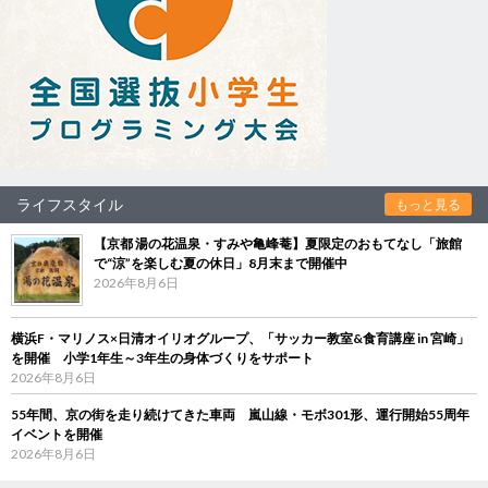
ライフスタイル
もっと見る
【京都 湯の花温泉・すみや亀峰菴】夏限定のおもてなし「旅館
で“涼”を楽しむ夏の休日」8月末まで開催中
2026年8月6日
横浜F・マリノス×日清オイリオグループ、「サッカー教室&食育講座 in 宮崎」
を開催 小学1年生～3年生の身体づくりをサポート
2026年8月6日
55年間、京の街を走り続けてきた車両 嵐山線・モボ301形、運行開始55周年
イベントを開催
2026年8月6日