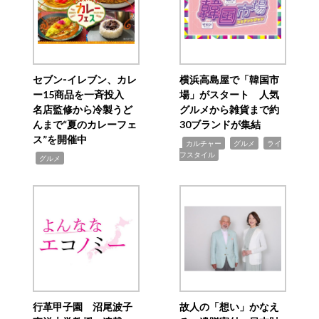
セブン‐イレブン、カレ
横浜高島屋で「韓国市
ー15商品を一斉投入
場」がスタート 人気
名店監修から冷製うど
グルメから雑貨まで約
んまで“夏のカレーフェ
30ブランドが集結
ス”を開催中
,
,
,
カルチャー
グルメ
ライ
フスタイル
,
グルメ
行革甲子園 沼尾波子
故人の「想い」かなえ