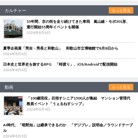
カルチャー
もっと見る
55年間、京の街を走り続けてきた車両 嵐山線・モボ301形、
運行開始55周年イベントを開催
2026年8月6日
夏季企画展「秀吉・秀長と和歌山」 和歌山市立博物館で8月8日から
2026年8月6日
日本史と世界史を旅するRPG 「時渡り」、iOS/Androidで配信開始
2026年8月6日
動画
もっと見る
「100歳現役」目指すシニア1500人が集結 マンション管理代
務員イベント「うぇるねすシップ」
2026年8月4日
AI時代、「暗黙知」は継承できるのか 「デジブレ」説明会／ラウンドテーブ
ル
2026年8月3日