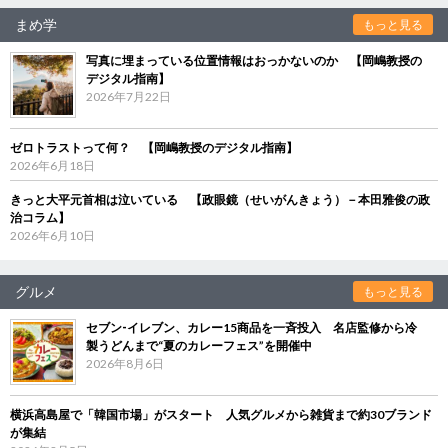
まめ学
もっと見る
写真に埋まっている位置情報はおっかないのか 【岡嶋教授の
デジタル指南】
2026年7月22日
ゼロトラストって何？ 【岡嶋教授のデジタル指南】
2026年6月18日
きっと大平元首相は泣いている 【政眼鏡（せいがんきょう）－本田雅俊の政
治コラム】
2026年6月10日
グルメ
もっと見る
セブン‐イレブン、カレー15商品を一斉投入 名店監修から冷
製うどんまで“夏のカレーフェス”を開催中
2026年8月6日
横浜高島屋で「韓国市場」がスタート 人気グルメから雑貨まで約30ブランド
が集結