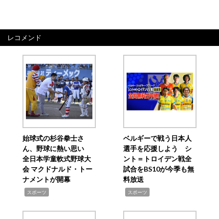
レコメンド
始球式の杉谷拳士さ
ベルギーで戦う日本人
ん、野球に熱い思い
選手を応援しよう シ
全日本学童軟式野球大
ント＝トロイデン戦全
会 マクドナルド・トー
試合をBS10が今季も無
ナメントが開幕
料放送
,
,
スポーツ
スポーツ