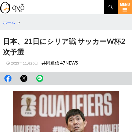
検
索
コ
ン
テ
ホーム
>
ン
ツ
日本、21日にシリア戦 サッカーW杯2
へ
移
次予選
動
共同通信 47NEWS
2023年11月20日