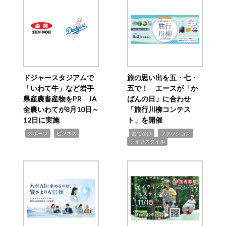
ドジャースタジアムで
旅の思い出を五・七・
「いわて牛」など岩手
五で！ エースが「か
県産農畜産物をPR JA
ばんの日」に合わせ
全農いわてが8月10日～
「旅行川柳コンテス
12日に実施
ト」を開催
,
,
,
,
,
スポーツ
ビジネス
おでかけ
ファッション
ライフスタイル