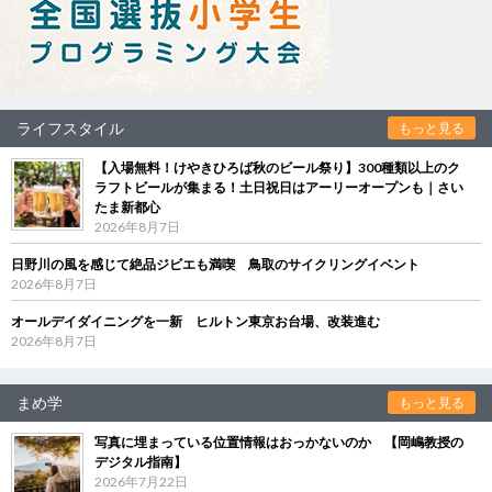
ライフスタイル
もっと見る
【入場無料！けやきひろば秋のビール祭り】300種類以上のク
ラフトビールが集まる！土日祝日はアーリーオープンも｜さい
たま新都心
2026年8月7日
日野川の風を感じて絶品ジビエも満喫 鳥取のサイクリングイベント
2026年8月7日
オールデイダイニングを一新 ヒルトン東京お台場、改装進む
2026年8月7日
まめ学
もっと見る
写真に埋まっている位置情報はおっかないのか 【岡嶋教授の
デジタル指南】
2026年7月22日