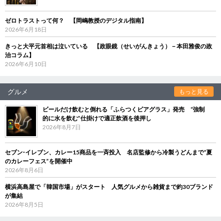
ゼロトラストって何？ 【岡嶋教授のデジタル指南】
2026年6月18日
きっと大平元首相は泣いている 【政眼鏡（せいがんきょう）－本田雅俊の政
治コラム】
2026年6月10日
グルメ
もっと見る
ビールだけ飲むと倒れる「ふらつくビアグラス」発売 “強制
的に水を飲む”仕掛けで適正飲酒を後押し
2026年8月7日
セブン‐イレブン、カレー15商品を一斉投入 名店監修から冷製うどんまで“夏
のカレーフェス”を開催中
2026年8月6日
横浜高島屋で「韓国市場」がスタート 人気グルメから雑貨まで約30ブランド
が集結
2026年8月5日