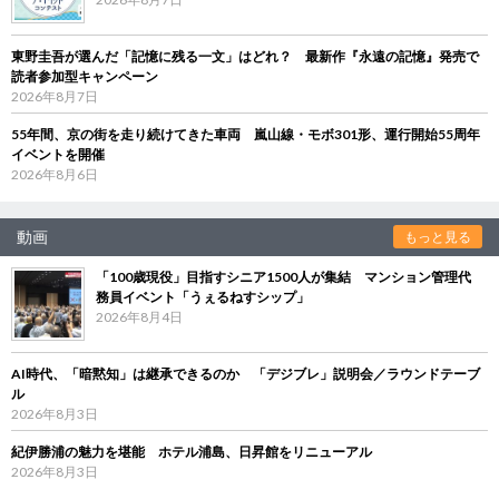
東野圭吾が選んだ「記憶に残る一文」はどれ？ 最新作『永遠の記憶』発売で
読者参加型キャンペーン
2026年8月7日
55年間、京の街を走り続けてきた車両 嵐山線・モボ301形、運行開始55周年
イベントを開催
2026年8月6日
動画
もっと見る
「100歳現役」目指すシニア1500人が集結 マンション管理代
務員イベント「うぇるねすシップ」
2026年8月4日
AI時代、「暗黙知」は継承できるのか 「デジブレ」説明会／ラウンドテーブ
ル
2026年8月3日
紀伊勝浦の魅力を堪能 ホテル浦島、日昇館をリニューアル
2026年8月3日