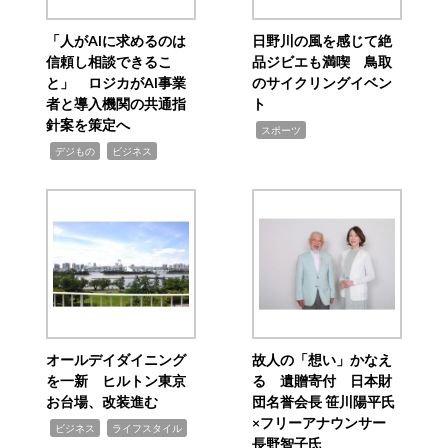
「人がAIに求めるのは
日野川の風を感じて絶
信頼し相談できるこ
品ジビエも満喫 鳥取
と」 ロジカがAI事業
のサイクリングイベン
者と導入機関の共通指
ト
針案を策定へ
,
スポーツ
,
,
デジもの
ビジネス
オールデイダイニング
故人の「想い」かなえ
を一新 ヒルトン東京
る 遺贈寄付 日本財
お台場、改装進む
団名誉会長 笹川陽平氏
×フリーアナウンサー
,
,
ビジネス
ライフスタイル
長野智子氏