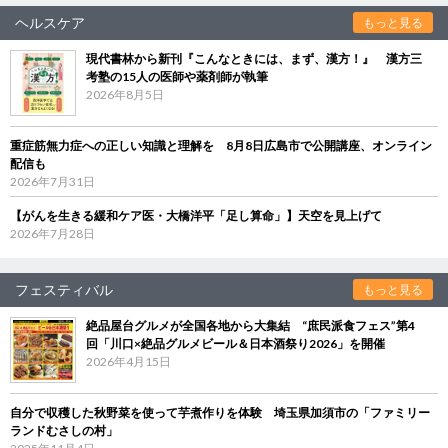
ヘルスケア
もっと見る
現代書林から新刊『こんなときには、まず、漢方！』 漢方三
考塾の15人の医師や薬剤師が執筆
2026年8月5日
重症筋無力症への正しい知識と理解を 8月8日広島市で公開講座、オンライン
配信も
2026年7月31日
【がんを生きる緩和ケア医・大橋洋平「足し算命」】天空を見上げて
2026年7月28日
フェスティバル
もっと見る
絶品屋台グルメが全国各地から大集結 “庶民派食フェス”第4
回「川口×絶品グルメビール＆日本酒祭り2026」を開催
2026年4月15日
自分で収穫した秋野菜を使って芋煮作りを体験 埼玉県加須市の「ファミリー
ランドむさしの村」