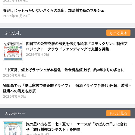
2025年11月4日
春だけじゃもったいないさくらの名所、加治川で秋のマルシェ
2025年10月23日
ふむふむ
もっと見る
四日市の公害克服の歴史を伝える絵本『スモックリン』制作プ
ロジェクト クラウドファンディングで支援を募集
2026年8月5日
「中東発」値上げラッシュが本格化 飲食料品値上げ、約3年ぶりの多さに
2026年8月4日
物価高でも「夏は家族で長距離ドライブ」 宿泊ドライブ予算4万円超、渋滞・
猛暑への備えも必須
2026年8月3日
カルチャー
もっと見る
旅の思い出を五・七・五で！ エースが「かばんの日」に合わ
せ「旅行川柳コンテスト」を開催
2026年8月7日