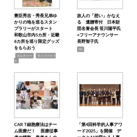
豊臣秀吉・秀長兄弟ゆ
故人の「想い」かなえ
かりの地を巡るスタン
る 遺贈寄付 日本財
プラリーがスタート
団名誉会長 笹川陽平氏
和歌山市内5カ所・近畿
×フリーアナウンサー
6カ所を巡り限定グッズ
長野智子氏
をもらおう
PR
,
,
カルチャー
ライフスタイ
ル
CAR T細胞療法はチー
「第4回科学的人事アワ
ム医療だ！ 医療従事
ード2025」を開催 デ