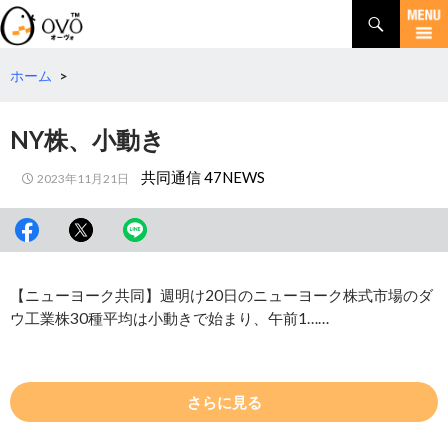
検
索
コ
ン
テ
ホーム
>
ン
ツ
NY株、小動き
へ
移
共同通信 47NEWS
2023年11月21日
動
【ニューヨーク共同】週明け20日のニューヨーク株式市場のダ
ウ工業株30種平均は小動きで始まり、午前1……
さらに見る