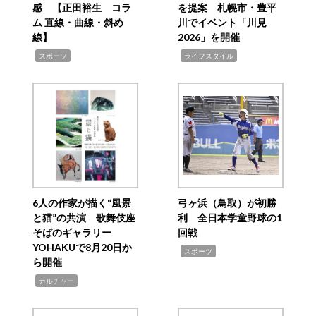
感 【正田裕生 コラ
を提案 札幌市・豊平
ム 直線・曲線・斜め
川でイベント「川見
線】
2026」を開催
,
,
スポーツ
ライフスタイル
6人の作家が描く“風景
弓ヶ浜（鳥取）が初勝
と猫”の共演 歌舞伎座
利 全日本学童野球の1
そばのギャラリー
回戦
YOHAKUで8月20日か
,
スポーツ
ら開催
,
カルチャー