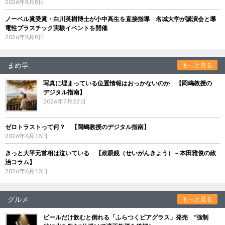
2026年8月8日
ノーベル賞受賞・白川英樹博士が小中高生を直接指導 名城大学が講演会と導
電性プラスチック実験イベントを開催
2026年8月8日
まめ学
もっと見る
写真に埋まっている位置情報はおっかないのか 【岡嶋教授の
デジタル指南】
2026年7月22日
ゼロトラストって何？ 【岡嶋教授のデジタル指南】
2026年6月18日
きっと大平元首相は泣いている 【政眼鏡（せいがんきょう）－本田雅俊の政
治コラム】
2026年6月10日
グルメ
もっと見る
ビールだけ飲むと倒れる「ふらつくビアグラス」発売 “強制