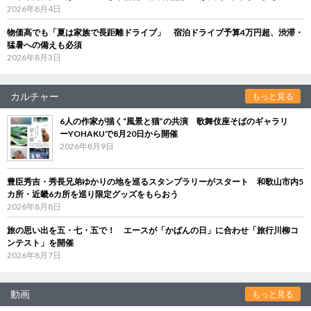
2026年8月4日
物価高でも「夏は家族で長距離ドライブ」 宿泊ドライブ予算4万円超、渋滞・
猛暑への備えも必須
2026年8月3日
カルチャー
もっと見る
6人の作家が描く“風景と猫”の共演 歌舞伎座そばのギャラリ
ーYOHAKUで8月20日から開催
2026年8月9日
豊臣秀吉・秀長兄弟ゆかりの地を巡るスタンプラリーがスタート 和歌山市内5
カ所・近畿6カ所を巡り限定グッズをもらおう
2026年8月8日
旅の思い出を五・七・五で！ エースが「かばんの日」に合わせ「旅行川柳コ
ンテスト」を開催
2026年8月7日
動画
もっと見る