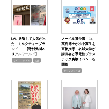
LVに敗訴して人気が出
ノーベル賞受賞・白川
た ミルクティーブラ
英樹博士が小中高生を
ンド 【野村義樹✕
直接指導 名城大学が
リアルワールド】
講演会と導電性プラス
チック実験イベントを
,
,
ライフスタイル
社会
開催
,
ライフスタイル