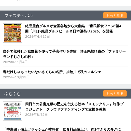
フェスティバル
もっと見る
絶品屋台グルメが全国各地から大集結 “庶民派食フェス”第4
回「川口×絶品グルメビール＆日本酒祭り2026」を開催
2026年4月15日
自分で収穫した秋野菜を使って芋煮作りを体験 埼玉県加須市の「ファミリー
ランドむさしの村」
2025年11月4日
春だけじゃもったいないさくらの名所、加治川で秋のマルシェ
2025年10月23日
ふむふむ
もっと見る
四日市の公害克服の歴史を伝える絵本『スモックリン』制作プ
ロジェクト クラウドファンディングで支援を募集
2026年8月5日
「中東発」値上げラッシュが本格化 飲食料品値上げ、約3年ぶりの多さに