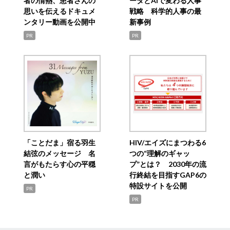
者の情熱、患者さんの
ータとAIで変わる人事
思いを伝えるドキュメ
戦略 科学的人事の最
ンタリー動画を公開中
新事例
PR
PR
「ことだま」宿る羽生
HIV/エイズにまつわる6
結弦のメッセージ 名
つの“理解のギャッ
言がもたらす心の平穏
プ”とは？ 2030年の流
と潤い
行終結を目指すGAP6の
特設サイトを公開
PR
PR