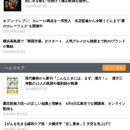
的に水を飲む”仕掛けで適正飲酒を後押し
2026年8月7日
セブン‐イレブン、カレー15商品を一斉投入 名店監修から冷製うどんまで“夏
のカレーフェス”を開催中
2026年8月6日
横浜高島屋で「韓国市場」がスタート 人気グルメから雑貨まで約30ブランド
が集結
2026年8月5日
ヘルスケア
もっと見る
現代書林から新刊『こんなときには、まず、漢方！』 漢方三
考塾の15人の医師や薬剤師が執筆
2026年8月5日
重症筋無力症への正しい知識と理解を 8月8日広島市で公開講座、オンライン
配信も
2026年7月31日
【がんを生きる緩和ケア医・大橋洋平「足し算命」】天空を見上げて
2026年7月28日