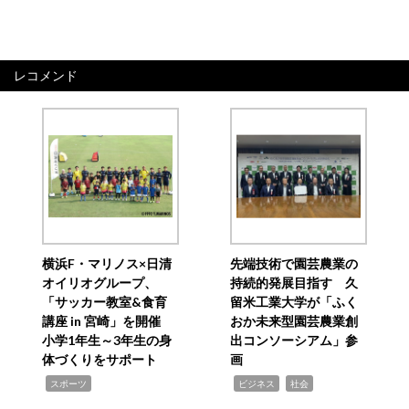
レコメンド
横浜F・マリノス×日清
先端技術で園芸農業の
オイリオグループ、
持続的発展目指す 久
「サッカー教室&食育
留米工業大学が「ふく
講座 in 宮崎」を開催
おか未来型園芸農業創
小学1年生～3年生の身
出コンソーシアム」参
体づくりをサポート
画
,
,
,
スポーツ
ビジネス
社会