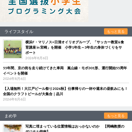
ライフスタイル
もっと見る
横浜F・マリノス×日清オイリオグループ、「サッカー教室&食
育講座 in 宮崎」を開催 小学1年生～3年生の身体づくりをサ
ポート
2026年8月6日
55年間、京の街を走り続けてきた車両 嵐山線・モボ301形、運行開始55周年
イベントを開催
2026年8月6日
【入場無料！大江戸ビール祭り2026秋】仕事帰りの一杯や週末の昼飲みにも！
全国のクラフトビールが大集合｜品川
2026年8月6日
まめ学
もっと見る
写真に埋まっている位置情報はおっかないのか 【岡嶋教授の
デジタル指南】