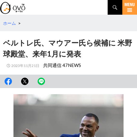
検
索
コ
ン
テ
ホーム
>
ン
ツ
ベルトレ氏、マウアー氏ら候補に 米野
へ
移
球殿堂、来年1月に発表
動
共同通信 47NEWS
2023年11月21日