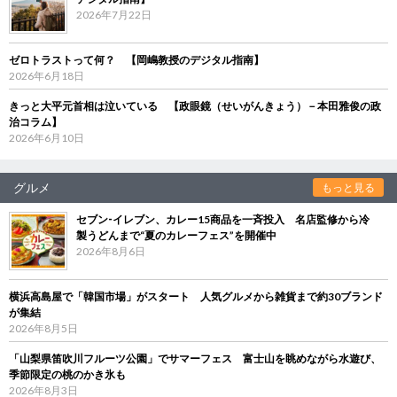
2026年7月22日
ゼロトラストって何？ 【岡嶋教授のデジタル指南】
2026年6月18日
きっと大平元首相は泣いている 【政眼鏡（せいがんきょう）－本田雅俊の政
治コラム】
2026年6月10日
グルメ
もっと見る
セブン‐イレブン、カレー15商品を一斉投入 名店監修から冷
製うどんまで“夏のカレーフェス”を開催中
2026年8月6日
横浜高島屋で「韓国市場」がスタート 人気グルメから雑貨まで約30ブランド
が集結
2026年8月5日
「山梨県笛吹川フルーツ公園」でサマーフェス 富士山を眺めながら水遊び、
季節限定の桃のかき氷も
2026年8月3日