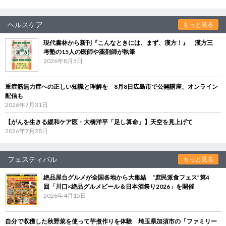
ヘルスケア
もっと見る
現代書林から新刊『こんなときには、まず、漢方！』 漢方三
考塾の15人の医師や薬剤師が執筆
2026年8月5日
重症筋無力症への正しい知識と理解を 8月8日広島市で公開講座、オンライン
配信も
2026年7月31日
【がんを生きる緩和ケア医・大橋洋平「足し算命」】天空を見上げて
2026年7月28日
フェスティバル
もっと見る
絶品屋台グルメが全国各地から大集結 “庶民派食フェス”第4
回「川口×絶品グルメビール＆日本酒祭り2026」を開催
2026年4月15日
自分で収穫した秋野菜を使って芋煮作りを体験 埼玉県加須市の「ファミリー