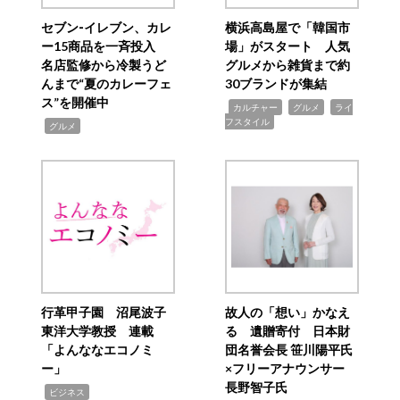
セブン‐イレブン、カレ
横浜高島屋で「韓国市
ー15商品を一斉投入
場」がスタート 人気
名店監修から冷製うど
グルメから雑貨まで約
んまで“夏のカレーフェ
30ブランドが集結
ス”を開催中
,
,
,
カルチャー
グルメ
ライ
フスタイル
,
グルメ
行革甲子園 沼尾波子
故人の「想い」かなえ
東洋大学教授 連載
る 遺贈寄付 日本財
「よんななエコノミ
団名誉会長 笹川陽平氏
ー」
×フリーアナウンサー
長野智子氏
,
ビジネス