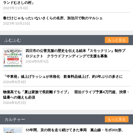
ランドむさしの村」
2025年11月4日
春だけじゃもったいないさくらの名所、加治川で秋のマルシェ
2025年10月23日
ふむふむ
もっと見る
四日市の公害克服の歴史を伝える絵本『スモックリン』制作プ
ロジェクト クラウドファンディングで支援を募集
2026年8月5日
「中東発」値上げラッシュが本格化 飲食料品値上げ、約3年ぶりの多さに
2026年8月4日
物価高でも「夏は家族で長距離ドライブ」 宿泊ドライブ予算4万円超、渋滞・
猛暑への備えも必須
2026年8月3日
カルチャー
もっと見る
55年間、京の街を走り続けてきた車両 嵐山線・モボ301形、