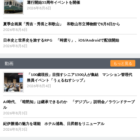
運行開始55周年イベントを開催
2026年8月6日
夏季企画展「秀吉・秀長と和歌山」 和歌山市立博物館で8月8日から
2026年8月6日
日本史と世界史を旅するRPG 「時渡り」、iOS/Androidで配信開始
2026年8月6日
動画
もっと見る
「100歳現役」目指すシニア1500人が集結 マンション管理代
務員イベント「うぇるねすシップ」
2026年8月4日
AI時代、「暗黙知」は継承できるのか 「デジブレ」説明会／ラウンドテーブ
ル
2026年8月3日
紀伊勝浦の魅力を堪能 ホテル浦島、日昇館をリニューアル
2026年8月3日