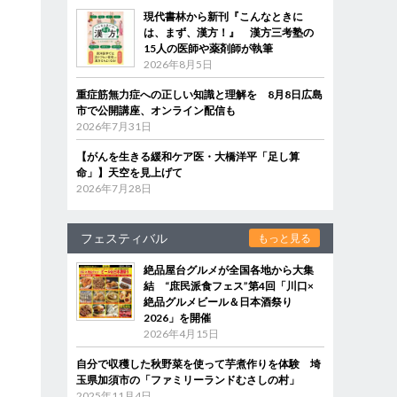
現代書林から新刊『こんなときに
は、まず、漢方！』 漢方三考塾の
15人の医師や薬剤師が執筆
2026年8月5日
重症筋無力症への正しい知識と理解を 8月8日広島
市で公開講座、オンライン配信も
2026年7月31日
【がんを生きる緩和ケア医・大橋洋平「足し算
命」】天空を見上げて
2026年7月28日
フェスティバル
もっと見る
絶品屋台グルメが全国各地から大集
結 “庶民派食フェス”第4回「川口×
絶品グルメビール＆日本酒祭り
2026」を開催
2026年4月15日
自分で収穫した秋野菜を使って芋煮作りを体験 埼
玉県加須市の「ファミリーランドむさしの村」
2025年11月4日