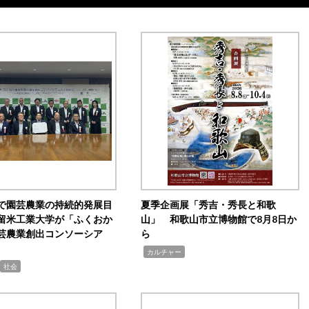
で園芸農業の持続的発展目
夏季企画展「秀吉・秀長と和歌
留米工業大学が「ふくおか
山」 和歌山市立博物館で8月8日か
芸農業創出コンソーシア
ら
,
カルチャー
社会