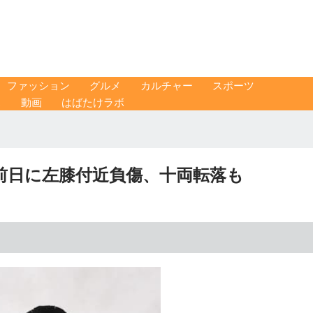
ファッション
グルメ
カルチャー
スポーツ
ス
動画
はばたけラボ
前日に左膝付近負傷、十両転落も