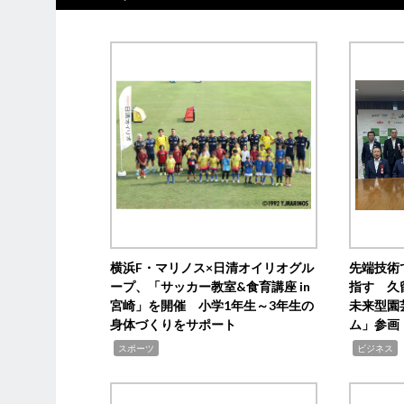
横浜F・マリノス×日清オイリオグル
先端技術
ープ、「サッカー教室&食育講座 in
指す 久
宮崎」を開催 小学1年生～3年生の
未来型園
身体づくりをサポート
ム」参画
,
,
,
スポーツ
ビジネス