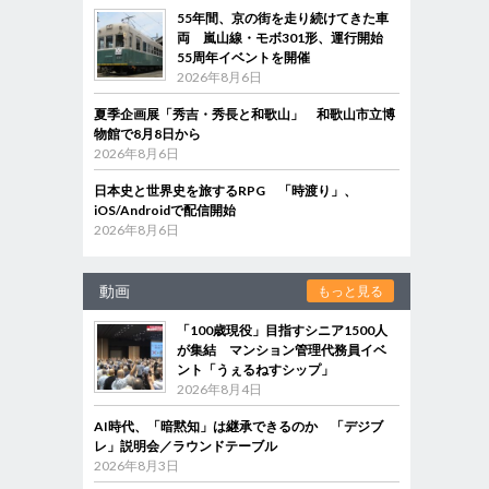
55年間、京の街を走り続けてきた車
両 嵐山線・モボ301形、運行開始
55周年イベントを開催
2026年8月6日
夏季企画展「秀吉・秀長と和歌山」 和歌山市立博
物館で8月8日から
2026年8月6日
日本史と世界史を旅するRPG 「時渡り」、
iOS/Androidで配信開始
2026年8月6日
動画
もっと見る
「100歳現役」目指すシニア1500人
が集結 マンション管理代務員イベ
ント「うぇるねすシップ」
2026年8月4日
AI時代、「暗黙知」は継承できるのか 「デジブ
レ」説明会／ラウンドテーブル
2026年8月3日