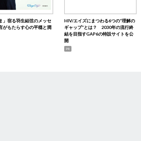
ま」宿る羽生結弦のメッセ
HIV/エイズにまつわる6つの“理解の
言がもたらす心の平穏と潤
ギャップ”とは？ 2030年の流行終
結を目指すGAP6の特設サイトを公
開
PR