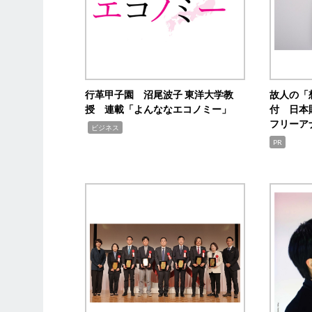
行革甲子園 沼尾波子 東洋大学教
故人の「
授 連載「よんななエコノミー」
付 日本
フリーア
,
ビジネス
PR