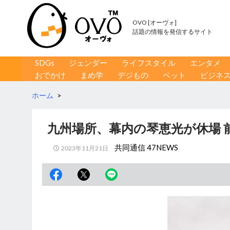
OVO [オーヴォ]
話題の情報を発信するサイト
コンテンツへ移動
検
SDGs
ジェンダー
ライフスタイル
エンタメ
索
おでかけ
まめ学
デジもの
ペット
ビジネ
ホーム
>
九州場所、幕内の琴恵光が休場 
共同通信 47NEWS
2023年11月21日