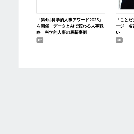
「第4回科学的人事アワード2025」
「ことだ
を開催 データとAIで変わる人事戦
ージ 名
略 科学的人事の最新事例
い
PR
PR