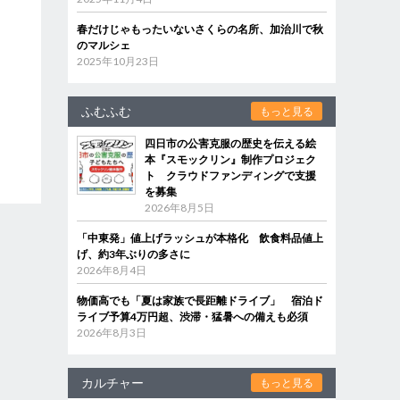
春だけじゃもったいないさくらの名所、加治川で秋
のマルシェ
2025年10月23日
ふむふむ
もっと見る
四日市の公害克服の歴史を伝える絵
本『スモックリン』制作プロジェク
ト クラウドファンディングで支援
を募集
2026年8月5日
「中東発」値上げラッシュが本格化 飲食料品値上
げ、約3年ぶりの多さに
2026年8月4日
物価高でも「夏は家族で長距離ドライブ」 宿泊ド
ライブ予算4万円超、渋滞・猛暑への備えも必須
2026年8月3日
カルチャー
もっと見る