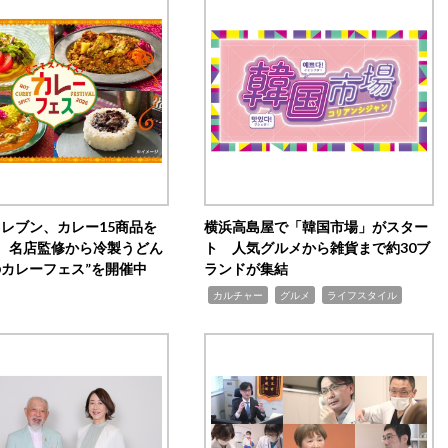
イレブン、カレー15商品を
横浜高島屋で「韓国市場」がスター
 名店監修から冷製うどん
ト 人気グルメから雑貨まで約30ブ
のカレーフェス”を開催中
ランドが集結
,
,
,
カルチャー
グルメ
ライフスタイル