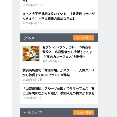
南】
2026年6月18日
きっと大平元首相は泣いている 【政眼鏡（せいが
んきょう）－本田雅俊の政治コラム】
2026年6月10日
グルメ
もっと見る
セブン‐イレブン、カレー15商品を一
斉投入 名店監修から冷製うどんま
で“夏のカレーフェス”を開催中
2026年8月6日
横浜高島屋で「韓国市場」がスタート 人気グルメ
から雑貨まで約30ブランドが集結
2026年8月5日
「山梨県笛吹川フルーツ公園」でサマーフェス 富
士山を眺めながら水遊び、季節限定の桃のかき氷も
2026年8月3日
ヘルスケア
もっと見る