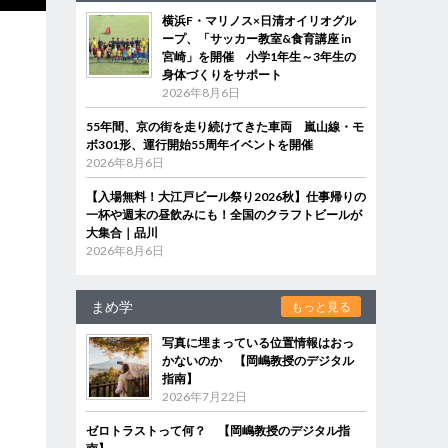
横浜F・マリノス×日清オイリオグル
ープ、「サッカー教室&食育講座 in
宮崎」を開催 小学1年生～3年生の
身体づくりをサポート
2026年8月6日
55年間、京の街を走り続けてきた車両 嵐山線・モ
ボ301形、運行開始55周年イベントを開催
2026年8月6日
【入場無料！大江戸ビール祭り2026秋】仕事帰りの
一杯や週末の昼飲みにも！全国のクラフトビールが
大集合｜品川
2026年8月6日
まめ学
もっと見る
写真に埋まっている位置情報はおっ
かないのか 【岡嶋教授のデジタル
指南】
2026年7月22日
ゼロトラストって何？ 【岡嶋教授のデジタル指