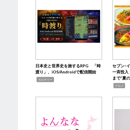
日本史と世界史を旅するRPG 「時
セブン‐
渡り」、iOS/Androidで配信開始
一斉投入
まで“夏
,
カルチャー
,
グルメ