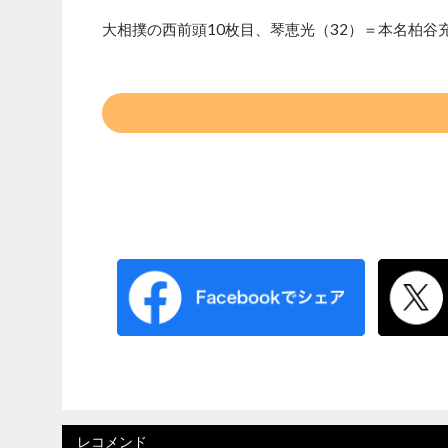
大相撲の西前頭10枚目、琴恵光（32）＝本名柏谷
レコメンド