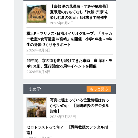
【京都 湯の花温泉・すみや亀峰菴】
夏限定のおもてなし「旅館で“涼”を
楽しむ夏の休日」8月末まで開催中
2026年8月6日
横浜F・マリノス×日清オイリオグループ、「サッカ
ー教室&食育講座 in 宮崎」を開催 小学1年生～3年
生の身体づくりをサポート
2026年8月6日
55年間、京の街を走り続けてきた車両 嵐山線・モ
ボ301形、運行開始55周年イベントを開催
2026年8月6日
まめ学
もっと見る
写真に埋まっている位置情報はおっ
かないのか 【岡嶋教授のデジタル
指南】
2026年7月22日
ゼロトラストって何？ 【岡嶋教授のデジタル指
南】