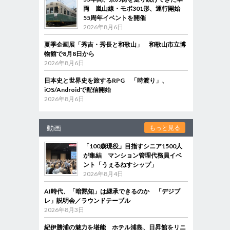
両 嵐山線・モボ301形、運行開始
55周年イベントを開催
2026年8月6日
夏季企画展「秀吉・秀長と和歌山」 和歌山市立博
物館で8月8日から
2026年8月6日
日本史と世界史を旅するRPG 「時渡り」、
iOS/Androidで配信開始
2026年8月6日
動画
もっと見る
「100歳現役」目指すシニア1500人
が集結 マンション管理代務員イベ
ント「うぇるねすシップ」
2026年8月4日
AI時代、「暗黙知」は継承できるのか 「デジブ
レ」説明会／ラウンドテーブル
2026年8月3日
紀伊勝浦の魅力を堪能 ホテル浦島、日昇館をリニ