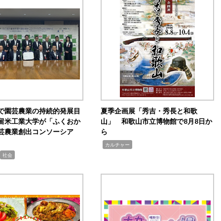
で園芸農業の持続的発展目
夏季企画展「秀吉・秀長と和歌
留米工業大学が「ふくおか
山」 和歌山市立博物館で8月8日か
芸農業創出コンソーシア
ら
,
カルチャー
社会