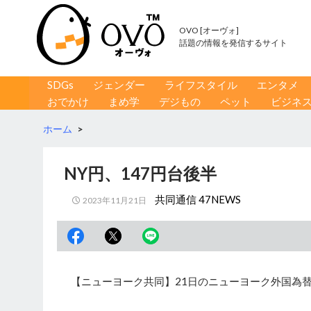
OVO [オーヴォ]
話題の情報を発信するサイト
コンテンツへ移動
検
SDGs
ジェンダー
ライフスタイル
エンタメ
索
おでかけ
まめ学
デジもの
ペット
ビジネ
ホーム
>
NY円、147円台後半
共同通信 47NEWS
2023年11月21日
【ニューヨーク共同】21日のニューヨーク外国為替