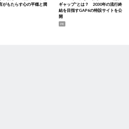
言がもたらす心の平穏と潤
ギャップ”とは？ 2030年の流行終
結を目指すGAP6の特設サイトを公
開
PR