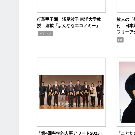
行革甲子園 沼尾波子 東洋大学教
故人の「
授 連載「よんななエコノミー」
付 日本
フリーア
,
ビジネス
PR
「第4回科学的人事アワード2025」
「ことだ