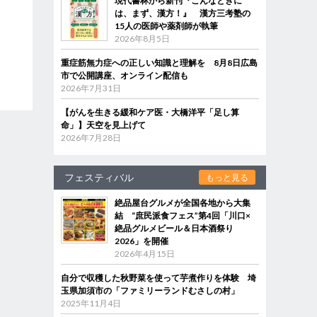
現代書林から新刊『こんなときに
は、まず、漢方！』 漢方三考塾の
15人の医師や薬剤師が執筆
2026年8月5日
重症筋無力症への正しい知識と理解を 8月8日広島
市で公開講座、オンライン配信も
2026年7月31日
【がんを生きる緩和ケア医・大橋洋平「足し算
命」】天空を見上げて
2026年7月28日
フェスティバル
もっと見る
絶品屋台グルメが全国各地から大集
結 “庶民派食フェス”第4回「川口×
絶品グルメビール＆日本酒祭り
2026」を開催
2026年4月15日
自分で収穫した秋野菜を使って芋煮作りを体験 埼
玉県加須市の「ファミリーランドむさしの村」
2025年11月4日