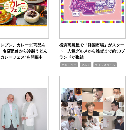
イレブン、カレー15商品を
横浜高島屋で「韓国市場」がスター
 名店監修から冷製うどん
ト 人気グルメから雑貨まで約30ブ
のカレーフェス”を開催中
ランドが集結
,
,
,
カルチャー
グルメ
ライフスタイル