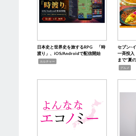
日本史と世界史を旅するRPG 「時
セブン‐
渡り」、iOS/Androidで配信開始
一斉投入
まで“夏
,
カルチャー
,
グルメ