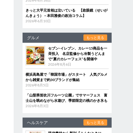
2026年6月18日
きっと大平元首相は泣いている 【政眼鏡（せいが
んきょう）－本田雅俊の政治コラム】
2026年6月10日
グルメ
もっと見る
セブン‐イレブン、カレー15商品を一
斉投入 名店監修から冷製うどんま
で“夏のカレーフェス”を開催中
2026年8月6日
横浜高島屋で「韓国市場」がスタート 人気グルメ
から雑貨まで約30ブランドが集結
2026年8月5日
「山梨県笛吹川フルーツ公園」でサマーフェス 富
士山を眺めながら水遊び、季節限定の桃のかき氷も
2026年8月3日
ヘルスケア
もっと見る