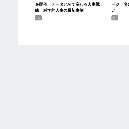
を開催 データとAIで変わる人事戦
ージ 名
略 科学的人事の最新事例
い
PR
PR