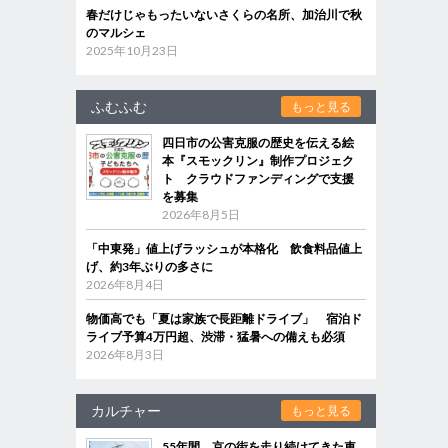
春だけじゃもったいないさくらの名所、加治川で秋
のマルシェ
2025年10月23日
ふむふむ
もっと見る
四日市の公害克服の歴史を伝える絵
本『スモックリン』制作プロジェク
ト クラウドファンディングで支援
を募集
2026年8月5日
「中東発」値上げラッシュが本格化 飲食料品値上
げ、約3年ぶりの多さに
2026年8月4日
物価高でも「夏は家族で長距離ドライブ」 宿泊ド
ライブ予算4万円超、渋滞・猛暑への備えも必須
2026年8月3日
カルチャー
もっと見る
55年間、京の街を走り続けてきた車