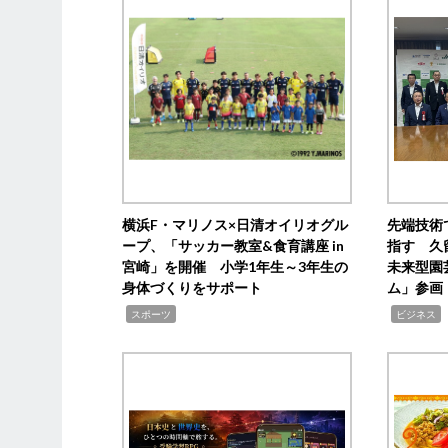
横浜F・マリノス×日清オイリオグル
先端技術
ープ、「サッカー教室&食育講座 in
指す 久
宮崎」を開催 小学1年生～3年生の
未来型園
身体づくりをサポート
ム」参画
,
,
,
スポーツ
ビジネス