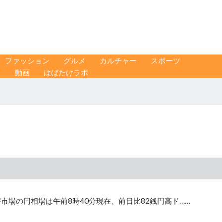
ファッション
グルメ
カルチャー
スポーツ
ス
動画
はばたけラボ
市場の円相場は午前8時40分現在、前日比82銭円高ド……