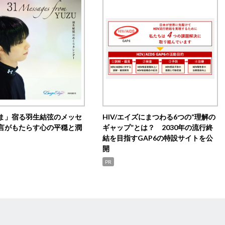
ま」宿る羽生結弦のメッセ
HIV/エイズにまつわる6つの“理解の
言がもたらす心の平穏と潤
ギャップ”とは？ 2030年の流行終
結を目指すGAP6の特設サイトを公
開
PR