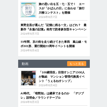
旅の思い出を五・七・五で！ エー
スが「かばんの日」に合わせ「旅行
川柳コンテスト」を開催
2026年8月7日
東野圭吾が選んだ「記憶に残る一文」はどれ？ 最
新作『永遠の記憶』発売で読者参加型キャンペーン
2026年8月7日
55年間、京の街を走り続けてきた車両 嵐山線・モ
ボ301形、運行開始55周年イベントを開催
2026年8月6日
動画
もっと見る
「100歳現役」目指すシニア1500人
が集結 マンション管理代務員イベ
ント「うぇるねすシップ」
2026年8月4日
AI時代、「暗黙知」は継承できるのか 「デジブ
レ」説明会／ラウンドテーブル
2026年8月3日