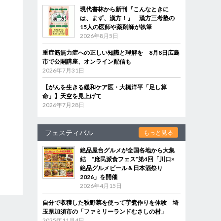
現代書林から新刊『こんなときに
は、まず、漢方！』 漢方三考塾の
15人の医師や薬剤師が執筆
2026年8月5日
重症筋無力症への正しい知識と理解を 8月8日広島
市で公開講座、オンライン配信も
2026年7月31日
【がんを生きる緩和ケア医・大橋洋平「足し算
命」】天空を見上げて
2026年7月28日
フェスティバル
もっと見る
絶品屋台グルメが全国各地から大集
結 “庶民派食フェス”第4回「川口×
絶品グルメビール＆日本酒祭り
2026」を開催
2026年4月15日
自分で収穫した秋野菜を使って芋煮作りを体験 埼
玉県加須市の「ファミリーランドむさしの村」
2025年11月4日