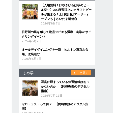
【入場無料！けやきひろば秋のビー
ル祭り】300種類以上のクラフトビー
ルが集まる！土日祝日はアーリーオ
ープンも｜さいたま新都心
2026年8月7日
日野川の風を感じて絶品ジビエも満喫 鳥取のサイ
クリングイベント
2026年8月7日
オールデイダイニングを一新 ヒルトン東京お台
場、改装進む
2026年8月7日
まめ学
もっと見る
写真に埋まっている位置情報はおっ
かないのか 【岡嶋教授のデジタル
指南】
2026年7月22日
ゼロトラストって何？ 【岡嶋教授のデジタル指
南】