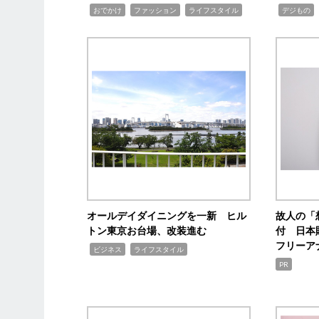
,
,
,
,
,
おでかけ
ファッション
ライフスタイル
デジもの
オールデイダイニングを一新 ヒル
故人の「
トン東京お台場、改装進む
付 日本
フリーア
,
,
ビジネス
ライフスタイル
PR