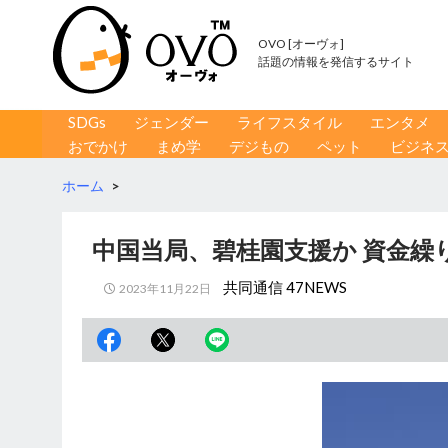
OVO [オーヴォ]
話題の情報を発信するサイト
コンテンツへ移動
検
SDGs
ジェンダー
ライフスタイル
エンタメ
索
おでかけ
まめ学
デジもの
ペット
ビジネ
ホーム
>
中国当局、碧桂園支援か 資金繰
共同通信 47NEWS
2023年11月22日