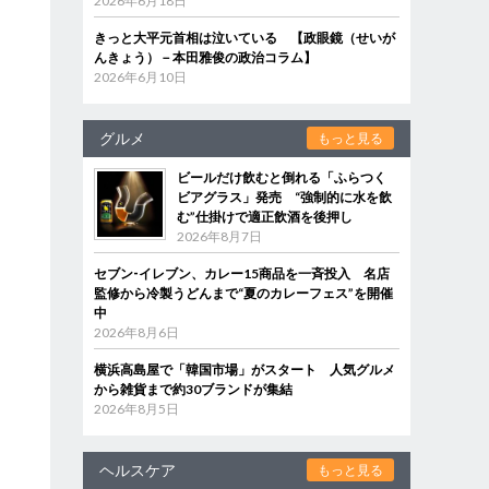
2026年6月18日
きっと大平元首相は泣いている 【政眼鏡（せいが
んきょう）－本田雅俊の政治コラム】
2026年6月10日
グルメ
もっと見る
ビールだけ飲むと倒れる「ふらつく
ビアグラス」発売 “強制的に水を飲
む”仕掛けで適正飲酒を後押し
2026年8月7日
セブン‐イレブン、カレー15商品を一斉投入 名店
監修から冷製うどんまで“夏のカレーフェス”を開催
中
2026年8月6日
横浜高島屋で「韓国市場」がスタート 人気グルメ
から雑貨まで約30ブランドが集結
2026年8月5日
ヘルスケア
もっと見る