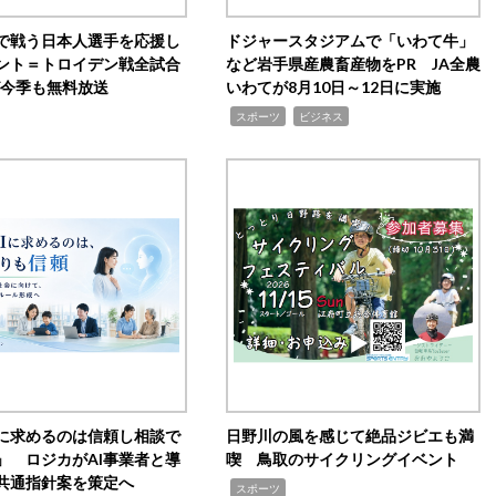
で戦う日本人選手を応援し
ドジャースタジアムで「いわて牛」
ント＝トロイデン戦全試合
など岩手県産農畜産物をPR JA全農
0が今季も無料放送
いわてが8月10日～12日に実施
,
,
スポーツ
ビジネス
Iに求めるのは信頼し相談で
日野川の風を感じて絶品ジビエも満
」 ロジカがAI事業者と導
喫 鳥取のサイクリングイベント
共通指針案を策定へ
,
スポーツ