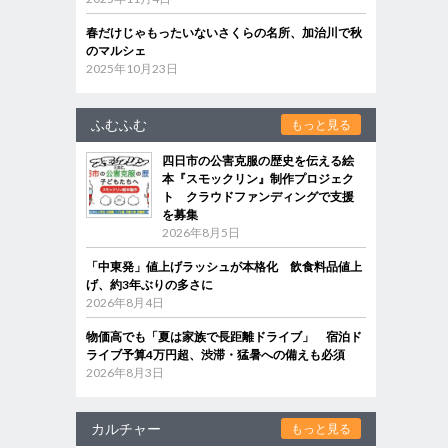
春だけじゃもったいないさくらの名所、加治川で秋
のマルシェ
2025年10月23日
ふむふむ
もっと見る
四日市の公害克服の歴史を伝える絵
本『スモックリン』制作プロジェク
ト クラウドファンディングで支援
を募集
2026年8月5日
「中東発」値上げラッシュが本格化 飲食料品値上
げ、約3年ぶりの多さに
2026年8月4日
物価高でも「夏は家族で長距離ドライブ」 宿泊ド
ライブ予算4万円超、渋滞・猛暑への備えも必須
2026年8月3日
カルチャー
もっと見る