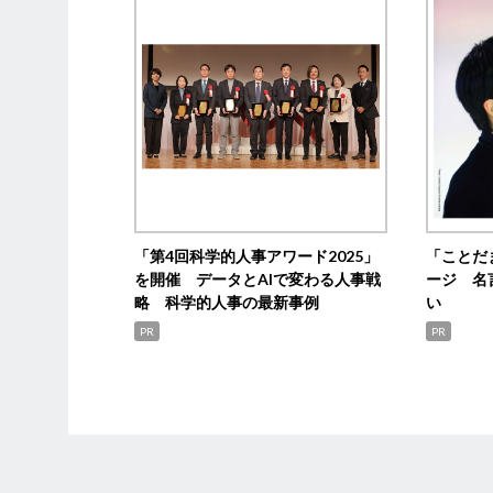
「第4回科学的人事アワード2025」
「ことだ
を開催 データとAIで変わる人事戦
ージ 名
略 科学的人事の最新事例
い
PR
PR