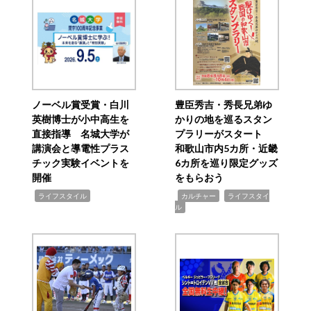
ノーベル賞受賞・白川
豊臣秀吉・秀長兄弟ゆ
英樹博士が小中高生を
かりの地を巡るスタン
直接指導 名城大学が
プラリーがスタート
講演会と導電性プラス
和歌山市内5カ所・近畿
チック実験イベントを
6カ所を巡り限定グッズ
開催
をもらおう
,
,
,
ライフスタイル
カルチャー
ライフスタイ
ル