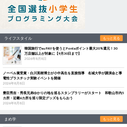
ライフスタイル
もっと見る
韓国旅行でau PAYを使うとPontaポイント最大20％還元！30
万店舗以上が対象に【9月30日まで】
2026年8月8日
ノーベル賞受賞・白川英樹博士が小中高生を直接指導 名城大学が講演会と導
電性プラスチック実験イベントを開催
2026年8月8日
豊臣秀吉・秀長兄弟ゆかりの地を巡るスタンプラリーがスタート 和歌山市内5
カ所・近畿6カ所を巡り限定グッズをもらおう
2026年8月8日
まめ学
もっと見る