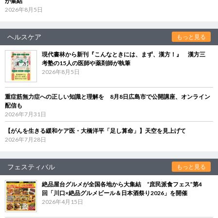
が集結
2026年8月5日
ヘルスケア
もっと見る
現代書林から新刊『こんなときには、まず、漢方！』 漢方三
考塾の15人の医師や薬剤師が執筆
2026年8月5日
重症筋無力症への正しい知識と理解を 8月8日広島市で公開講座、オンライン
配信も
2026年7月31日
【がんを生きる緩和ケア医・大橋洋平「足し算命」】天空を見上げて
2026年7月28日
フェスティバル
もっと見る
絶品屋台グルメが全国各地から大集結 “庶民派食フェス”第4
回「川口×絶品グルメビール＆日本酒祭り2026」を開催
2026年4月15日