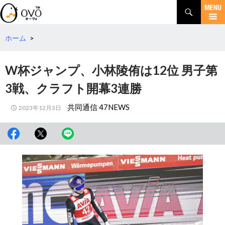
検
索
コ
ン
テ
ホーム
>
ン
ツ
W杯ジャンプ、小林陵侑は12位 男子第
へ
移
3戦、クラフト開幕3連勝
動
共同通信 47NEWS
2023年12月3日