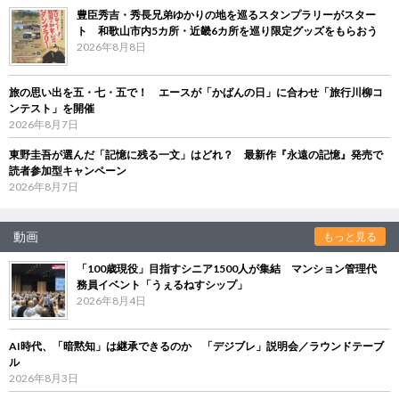
豊臣秀吉・秀長兄弟ゆかりの地を巡るスタンプラリーがスター
ト 和歌山市内5カ所・近畿6カ所を巡り限定グッズをもらおう
2026年8月8日
旅の思い出を五・七・五で！ エースが「かばんの日」に合わせ「旅行川柳コ
ンテスト」を開催
2026年8月7日
東野圭吾が選んだ「記憶に残る一文」はどれ？ 最新作『永遠の記憶』発売で
読者参加型キャンペーン
2026年8月7日
動画
もっと見る
「100歳現役」目指すシニア1500人が集結 マンション管理代
務員イベント「うぇるねすシップ」
2026年8月4日
AI時代、「暗黙知」は継承できるのか 「デジブレ」説明会／ラウンドテーブ
ル
2026年8月3日