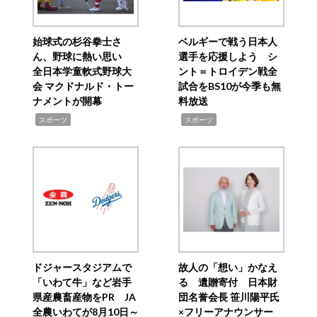
始球式の杉谷拳士さ
ベルギーで戦う日本人
ん、野球に熱い思い
選手を応援しよう シ
全日本学童軟式野球大
ント＝トロイデン戦全
会 マクドナルド・トー
試合をBS10が今季も無
ナメントが開幕
料放送
,
,
スポーツ
スポーツ
ドジャースタジアムで
故人の「想い」かなえ
「いわて牛」など岩手
る 遺贈寄付 日本財
県産農畜産物をPR JA
団名誉会長 笹川陽平氏
全農いわてが8月10日～
×フリーアナウンサー