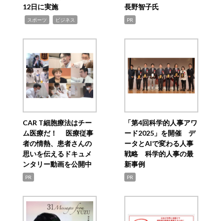
12日に実施
長野智子氏
,
,
スポーツ
ビジネス
PR
CAR T細胞療法はチー
「第4回科学的人事アワ
ム医療だ！ 医療従事
ード2025」を開催 デ
者の情熱、患者さんの
ータとAIで変わる人事
思いを伝えるドキュメ
戦略 科学的人事の最
ンタリー動画を公開中
新事例
PR
PR