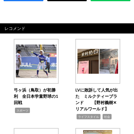
レコメンド
弓ヶ浜（鳥取）が初勝
LVに敗訴して人気が出
利 全日本学童野球の1
た ミルクティーブラ
回戦
ンド 【野村義樹✕
リアルワールド】
,
スポーツ
,
,
ライフスタイル
社会