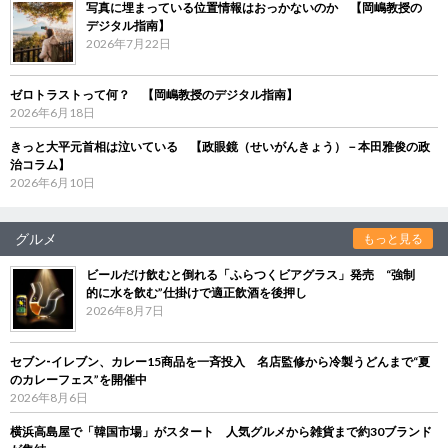
写真に埋まっている位置情報はおっかないのか 【岡嶋教授の
デジタル指南】
2026年7月22日
ゼロトラストって何？ 【岡嶋教授のデジタル指南】
2026年6月18日
きっと大平元首相は泣いている 【政眼鏡（せいがんきょう）－本田雅俊の政
治コラム】
2026年6月10日
グルメ
もっと見る
ビールだけ飲むと倒れる「ふらつくビアグラス」発売 “強制
的に水を飲む”仕掛けで適正飲酒を後押し
2026年8月7日
セブン‐イレブン、カレー15商品を一斉投入 名店監修から冷製うどんまで“夏
のカレーフェス”を開催中
2026年8月6日
横浜高島屋で「韓国市場」がスタート 人気グルメから雑貨まで約30ブランド