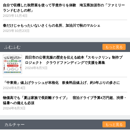
自分で収穫した秋野菜を使って芋煮作りを体験 埼玉県加須市の「ファミリー
ランドむさしの村」
2025年11月4日
春だけじゃもったいないさくらの名所、加治川で秋のマルシェ
2025年10月23日
ふむふむ
もっと見る
四日市の公害克服の歴史を伝える絵本『スモックリン』制作プ
ロジェクト クラウドファンディングで支援を募集
2026年8月5日
「中東発」値上げラッシュが本格化 飲食料品値上げ、約3年ぶりの多さに
2026年8月4日
物価高でも「夏は家族で長距離ドライブ」 宿泊ドライブ予算4万円超、渋滞・
猛暑への備えも必須
2026年8月3日
カルチャー
もっと見る