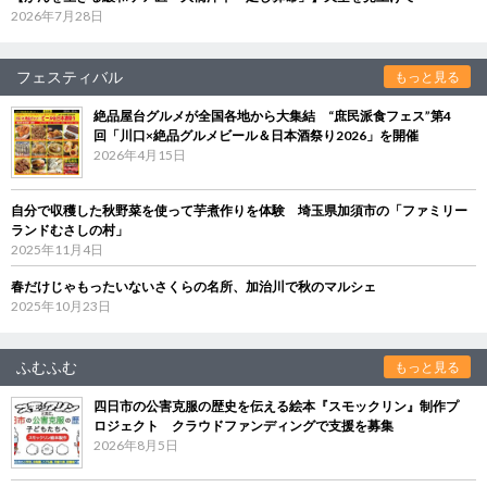
2026年7月28日
フェスティバル
もっと見る
絶品屋台グルメが全国各地から大集結 “庶民派食フェス”第4
回「川口×絶品グルメビール＆日本酒祭り2026」を開催
2026年4月15日
自分で収穫した秋野菜を使って芋煮作りを体験 埼玉県加須市の「ファミリー
ランドむさしの村」
2025年11月4日
春だけじゃもったいないさくらの名所、加治川で秋のマルシェ
2025年10月23日
ふむふむ
もっと見る
四日市の公害克服の歴史を伝える絵本『スモックリン』制作プ
ロジェクト クラウドファンディングで支援を募集
2026年8月5日