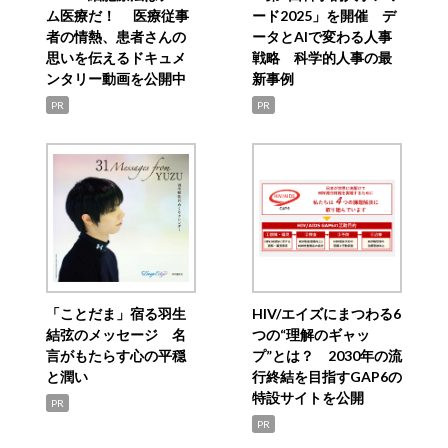
ム医療だ！ 医療従事
ード2025」を開催 デ
者の情熱、患者さんの
ータとAIで変わる人事
思いを伝えるドキュメ
戦略 科学的人事の最
ンタリー動画を公開中
新事例
PR
PR
「ことだま」宿る羽生
HIV/エイズにまつわる6
結弦のメッセージ 名
つの“理解のギャッ
言がもたらす心の平穏
プ”とは？ 2030年の流
と潤い
行終結を目指すGAP6の
特設サイトを公開
PR
PR