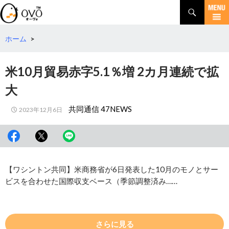
検
索
コ
ン
テ
ホーム
>
ン
ツ
米10月貿易赤字5.1％増 2カ月連続で拡
へ
移
大
動
共同通信 47NEWS
2023年12月6日
【ワシントン共同】米商務省が6日発表した10月のモノとサー
ビスを合わせた国際収支ベース（季節調整済み……
さらに見る