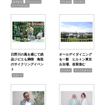
,
,
,
,
,
おでかけ
ファッション
デジもの
ビジネス
ライフスタイル
日野川の風を感じて絶
オールデイダイニング
品ジビエも満喫 鳥取
を一新 ヒルトン東京
のサイクリングイベン
お台場、改装進む
ト
,
,
ビジネス
ライフスタイル
,
スポーツ