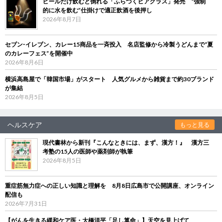
ビールだけ飲むと倒れる「ふらつくビアグラス」発売 “強制
的に水を飲む”仕掛けで適正飲酒を後押し
2026年8月7日
セブン‐イレブン、カレー15商品を一斉投入 名店監修から冷製うどんまで“夏
のカレーフェス”を開催中
2026年8月6日
横浜高島屋で「韓国市場」がスタート 人気グルメから雑貨まで約30ブランド
が集結
2026年8月5日
ヘルスケア
もっと見る
現代書林から新刊『こんなときには、まず、漢方！』 漢方三
考塾の15人の医師や薬剤師が執筆
2026年8月5日
重症筋無力症への正しい知識と理解を 8月8日広島市で公開講座、オンライン
配信も
2026年7月31日
【がんを生きる緩和ケア医・大橋洋平「足し算命」】天空を見上げて