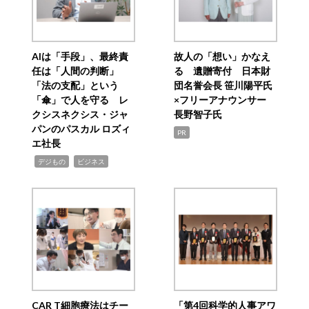
AIは「手段」、最終責
故人の「想い」かなえ
任は「人間の判断」
る 遺贈寄付 日本財
「法の支配」という
団名誉会長 笹川陽平氏
「傘」で人を守る レ
×フリーアナウンサー
クシスネクシス・ジャ
長野智子氏
パンのパスカル ロズィ
PR
エ社長
,
,
デジもの
ビジネス
CAR T細胞療法はチー
「第4回科学的人事アワ