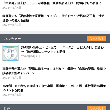
「中東発」値上げラッシュが本格化 飲食料品値上げ、約3年ぶりの多さに
2026年8月4日
物価高でも「夏は家族で長距離ドライブ」 宿泊ドライブ予算4万円超、渋滞・
猛暑への備えも必須
2026年8月3日
カルチャー
もっと見る
旅の思い出を五・七・五で！ エースが「かばんの日」に合わ
せ「旅行川柳コンテスト」を開催
2026年8月7日
東野圭吾が選んだ「記憶に残る一文」はどれ？ 最新作『永遠の記憶』発売で
読者参加型キャンペーン
2026年8月7日
55年間、京の街を走り続けてきた車両 嵐山線・モボ301形、運行開始55周年
イベントを開催
2026年8月6日
動画
もっと見る