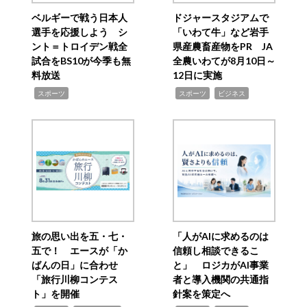
ベルギーで戦う日本人
ドジャースタジアムで
選手を応援しよう シ
「いわて牛」など岩手
ント＝トロイデン戦全
県産農畜産物をPR JA
試合をBS10が今季も無
全農いわてが8月10日～
料放送
12日に実施
,
,
,
スポーツ
スポーツ
ビジネス
旅の思い出を五・七・
「人がAIに求めるのは
五で！ エースが「か
信頼し相談できるこ
ばんの日」に合わせ
と」 ロジカがAI事業
「旅行川柳コンテス
者と導入機関の共通指
ト」を開催
針案を策定へ