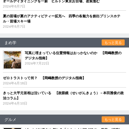
オールデイダイニングを一新 ヒルトン東京お台場、改装進む
2026年8月7日
夏の苗場が夏のアクティビティー拡充へ 四季の各魅力を創出プリンスホテ
ル・苗場スキー場
2026年8月7日
まめ学
もっと見る
写真に埋まっている位置情報はおっかないのか 【岡嶋教授の
デジタル指南】
2026年7月22日
ゼロトラストって何？ 【岡嶋教授のデジタル指南】
2026年6月18日
きっと大平元首相は泣いている 【政眼鏡（せいがんきょう）－本田雅俊の政
治コラム】
2026年6月10日
グルメ
もっと見る