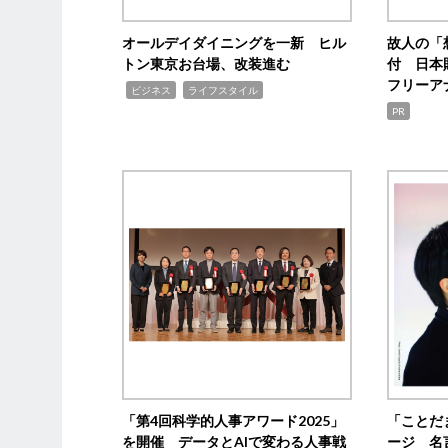
オールデイダイニングを一新 ヒル
故人の「
トン東京お台場、改装進む
付 日本
フリーア
,
,
ビジネス
ライフスタイル
PR
「第4回科学的人事アワード2025」
「ことだ
を開催 データとAIで変わる人事戦
ージ 名