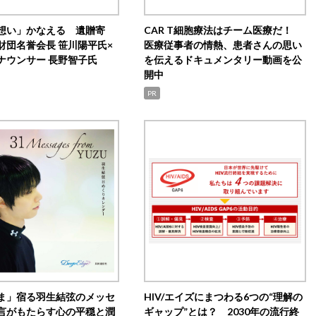
想い」かなえる 遺贈寄
CAR T細胞療法はチーム医療だ！
財団名誉会長 笹川陽平氏×
医療従事者の情熱、患者さんの思い
ナウンサー 長野智子氏
を伝えるドキュメンタリー動画を公
開中
PR
ま」宿る羽生結弦のメッセ
HIV/エイズにまつわる6つの“理解の
言がもたらす心の平穏と潤
ギャップ”とは？ 2030年の流行終