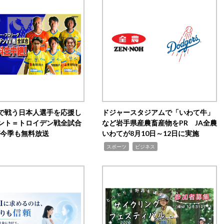
で戦う日本人選手を応援し
ドジャースタジアムで「いわて牛」
ント＝トロイデン戦全試合
など岩手県産農畜産物をPR JA全農
0が今季も無料放送
いわてが8月10日～12日に実施
,
,
スポーツ
ビジネス