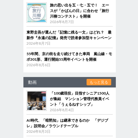
旅の思い出を五・七・五で！ エー
スが「かばんの日」に合わせ「旅行
川柳コンテスト」を開催
2026年8月7日
東野圭吾が選んだ「記憶に残る一文」はどれ？ 最
新作『永遠の記憶』発売で読者参加型キャンペーン
2026年8月7日
55年間、京の街を走り続けてきた車両 嵐山線・モ
ボ301形、運行開始55周年イベントを開催
2026年8月6日
動画
もっと見る
「100歳現役」目指すシニア1500人
が集結 マンション管理代務員イベ
ント「うぇるねすシップ」
2026年8月4日
AI時代、「暗黙知」は継承できるのか 「デジブ
レ」説明会／ラウンドテーブル
2026年8月3日