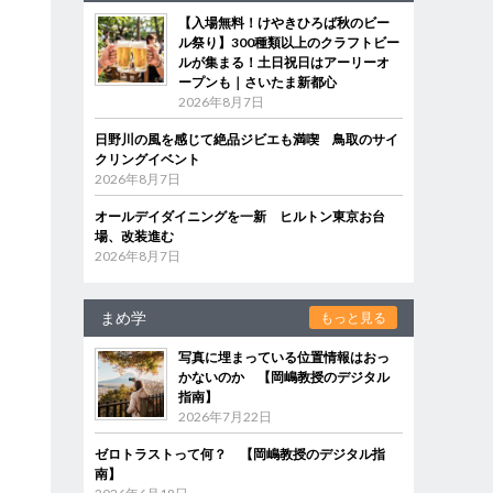
【入場無料！けやきひろば秋のビー
ル祭り】300種類以上のクラフトビー
ルが集まる！土日祝日はアーリーオ
ープンも｜さいたま新都心
2026年8月7日
日野川の風を感じて絶品ジビエも満喫 鳥取のサイ
クリングイベント
2026年8月7日
オールデイダイニングを一新 ヒルトン東京お台
場、改装進む
2026年8月7日
まめ学
もっと見る
写真に埋まっている位置情報はおっ
かないのか 【岡嶋教授のデジタル
指南】
2026年7月22日
ゼロトラストって何？ 【岡嶋教授のデジタル指
南】