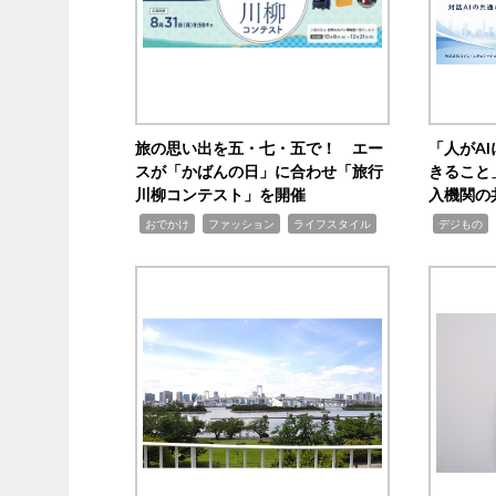
旅の思い出を五・七・五で！ エー
「人がA
スが「かばんの日」に合わせ「旅行
きること
川柳コンテスト」を開催
入機関の
,
,
,
,
,
おでかけ
ファッション
ライフスタイル
デジもの