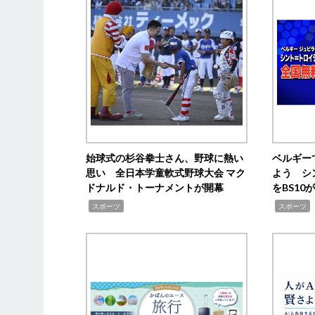
始球式の杉谷拳士さん、野球に熱い
ベルギー
思い 全日本学童軟式野球大会 マク
よう シ
ドナルド・トーナメントが開幕
をBS1
,
,
スポーツ
スポーツ