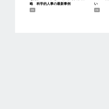
略 科学的人事の最新事例
い
PR
PR