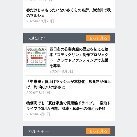
春だけじゃもったいないさくらの名所、加治川で秋
のマルシェ
2025年10月23日
ふむふむ
もっと見る
四日市の公害克服の歴史を伝える絵
本『スモックリン』制作プロジェク
ト クラウドファンディングで支援
を募集
2026年8月5日
「中東発」値上げラッシュが本格化 飲食料品値上
げ、約3年ぶりの多さに
2026年8月4日
物価高でも「夏は家族で長距離ドライブ」 宿泊ド
ライブ予算4万円超、渋滞・猛暑への備えも必須
2026年8月3日
カルチャー
もっと見る