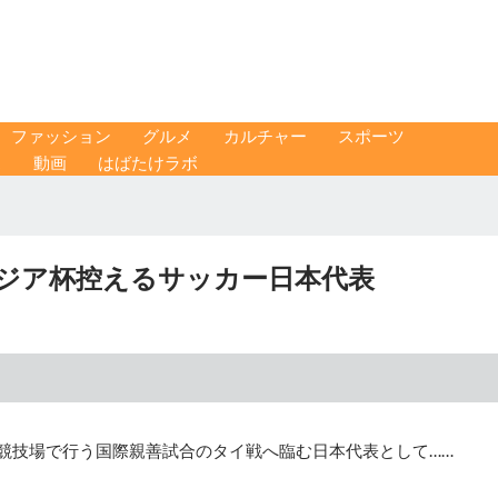
ファッション
グルメ
カルチャー
スポーツ
ス
動画
はばたけラボ
アジア杯控えるサッカー日本代表
立競技場で行う国際親善試合のタイ戦へ臨む日本代表として……