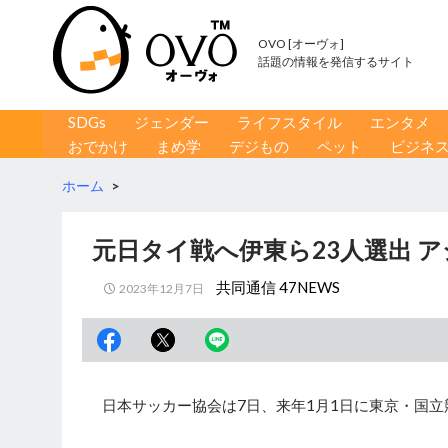
OVO [オーヴォ]
話題の情報を発信するサイト
コンテンツへ移動
検
SDGs
ジェンダー
ライフスタイル
エンタメ
索
おでかけ
まめ学
デジもの
ペット
ビジネ
ホーム
>
元日タイ戦へ伊東ら23人選出 
共同通信 47NEWS
2023年12月7日
日本サッカー協会は7日、来年1月1日に東京・国