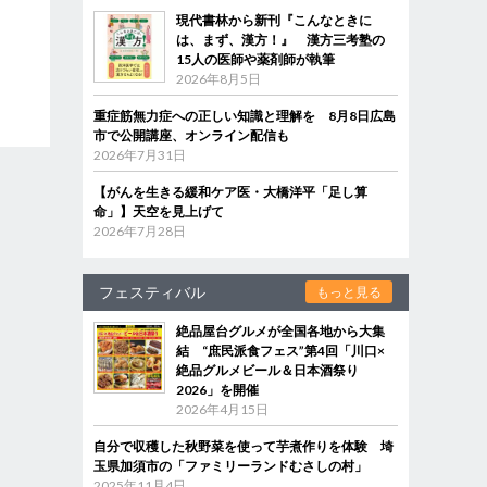
現代書林から新刊『こんなときに
は、まず、漢方！』 漢方三考塾の
15人の医師や薬剤師が執筆
2026年8月5日
重症筋無力症への正しい知識と理解を 8月8日広島
市で公開講座、オンライン配信も
2026年7月31日
【がんを生きる緩和ケア医・大橋洋平「足し算
命」】天空を見上げて
2026年7月28日
フェスティバル
もっと見る
絶品屋台グルメが全国各地から大集
結 “庶民派食フェス”第4回「川口×
絶品グルメビール＆日本酒祭り
2026」を開催
2026年4月15日
自分で収穫した秋野菜を使って芋煮作りを体験 埼
玉県加須市の「ファミリーランドむさしの村」
2025年11月4日