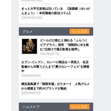
2026年6月18日
きっと大平元首相は泣いている 【政眼鏡（せいが
んきょう）－本田雅俊の政治コラム】
2026年6月10日
グルメ
もっと見る
ビールだけ飲むと倒れる「ふらつく
ビアグラス」発売 “強制的に水を飲
む”仕掛けで適正飲酒を後押し
2026年8月7日
セブン‐イレブン、カレー15商品を一斉投入 名店
監修から冷製うどんまで“夏のカレーフェス”を開催
中
2026年8月6日
横浜高島屋で「韓国市場」がスタート 人気グルメ
から雑貨まで約30ブランドが集結
2026年8月5日
ヘルスケア
もっと見る