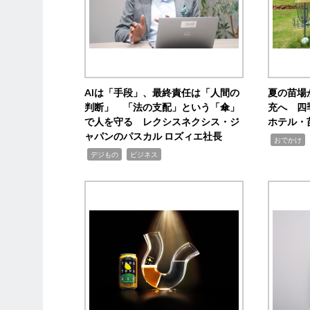
AIは「手段」、最終責任は「人間の
夏の苗場
判断」 「法の支配」という「傘」
充へ 四
で人を守る レクシスネクシス・ジ
ホテル・
ャパンのパスカル ロズィエ社長
,
,
おでかけ
,
,
デジもの
ビジネス