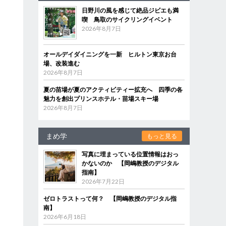
日野川の風を感じて絶品ジビエも満
喫 鳥取のサイクリングイベント
2026年8月7日
オールデイダイニングを一新 ヒルトン東京お台
場、改装進む
2026年8月7日
夏の苗場が夏のアクティビティー拡充へ 四季の各
魅力を創出プリンスホテル・苗場スキー場
2026年8月7日
まめ学
もっと見る
写真に埋まっている位置情報はおっ
かないのか 【岡嶋教授のデジタル
指南】
2026年7月22日
ゼロトラストって何？ 【岡嶋教授のデジタル指
南】
2026年6月18日