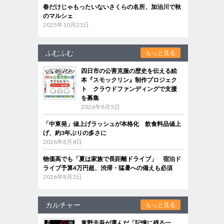
春だけじゃもったいないさくらの名所、加治川で秋
のマルシェ
2025年10月23日
ふむふむ
もっと見る
四日市の公害克服の歴史を伝える絵
本『スモックリン』制作プロジェク
ト クラウドファンディングで支援
を募集
2026年8月5日
「中東発」値上げラッシュが本格化 飲食料品値上
げ、約3年ぶりの多さに
2026年8月4日
物価高でも「夏は家族で長距離ドライブ」 宿泊ド
ライブ予算4万円超、渋滞・猛暑への備えも必須
2026年8月3日
カルチャー
もっと見る
東野圭吾が選んだ「記憶に残る一