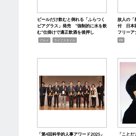
ビールだけ飲むと倒れる「ふらつく
故人の「
ビアグラス」発売 “強制的に水を飲
付 日本
む”仕掛けで適正飲酒を後押し
フリーア
,
,
グルメ
ライフスタイル
PR
「第4回科学的人事アワード2025」
「ことだ