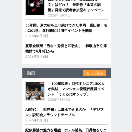
文」はどれ？ 最新作『永遠の記
憶』発売で読者参加型キャンペーン
2026年8月7日
55年間、京の街を走り続けてきた車両 嵐山線・モ
ボ301形、運行開始55周年イベントを開催
2026年8月6日
夏季企画展「秀吉・秀長と和歌山」 和歌山市立博
物館で8月8日から
2026年8月6日
動画
もっと見る
「100歳現役」目指すシニア1500人
が集結 マンション管理代務員イベ
ント「うぇるねすシップ」
2026年8月4日
AI時代、「暗黙知」は継承できるのか 「デジブ
レ」説明会／ラウンドテーブル
2026年8月3日
紀伊勝浦の魅力を堪能 ホテル浦島、日昇館をリニ