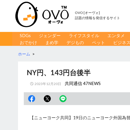
OVO [オーヴォ]
話題の情報を発信するサイト
コンテンツへ移動
検
SDGs
ジェンダー
ライフスタイル
エンタメ
索
おでかけ
まめ学
デジもの
ペット
ビジネ
ホーム
>
NY円、143円台後半
共同通信 47NEWS
2023年12月20日
【ニューヨーク共同】19日のニューヨーク外国為替