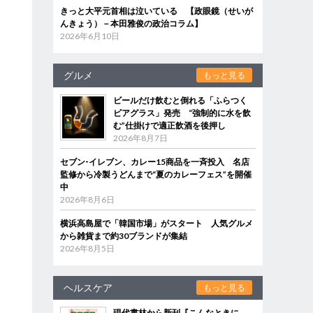
きっと大平元首相は泣いている 【政眼鏡（せいが
んきょう）－本田雅俊の政治コラム】
2026年6月10日
グルメ
もっと見る
ビールだけ飲むと倒れる「ふらつく
ビアグラス」発売 “強制的に水を飲
む”仕掛けで適正飲酒を後押し
2026年8月7日
セブン‐イレブン、カレー15商品を一斉投入 名店
監修から冷製うどんまで“夏のカレーフェス”を開催
中
2026年8月6日
横浜高島屋で「韓国市場」がスタート 人気グルメ
から雑貨まで約30ブランドが集結
2026年8月5日
ヘルスケア
もっと見る
現代書林から新刊『こんなときに