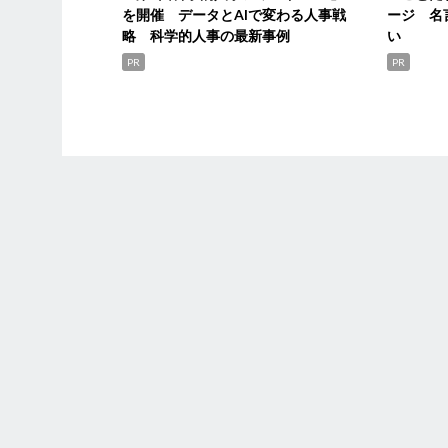
を開催 データとAIで変わる人事戦
ージ 名
略 科学的人事の最新事例
い
PR
PR