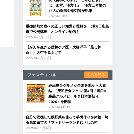
は、まず、漢方！』 漢方三考塾の
15人の医師や薬剤師が執筆
2026年8月5日
重症筋無力症への正しい知識と理解を 8月8日広島
市で公開講座、オンライン配信も
2026年7月31日
【がんを生きる緩和ケア医・大橋洋平「足し算
命」】天空を見上げて
2026年7月28日
フェスティバル
もっと見る
絶品屋台グルメが全国各地から大集
結 “庶民派食フェス”第4回「川口×
絶品グルメビール＆日本酒祭り
2026」を開催
2026年4月15日
自分で収穫した秋野菜を使って芋煮作りを体験 埼
玉県加須市の「ファミリーランドむさしの村」
2025年11月4日