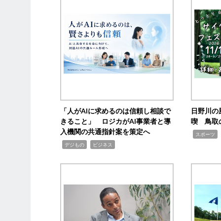
「人がAIに求めるのは信頼し相談で
日野川の
きること」 ロジカがAI事業者と導
喫 鳥取
入機関の共通指針案を策定へ
,
スポーツ
,
,
デジもの
ビジネス