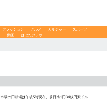
ファッション
グルメ
カルチャー
スポーツ
ス
動画
はばたけラボ
市場の円相場は午後5時現在、前日比1円04銭円安ドル……