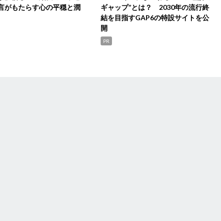
言がもたらす心の平穏と潤
ギャップ”とは？ 2030年の流行終
結を目指すGAP6の特設サイトを公
開
PR