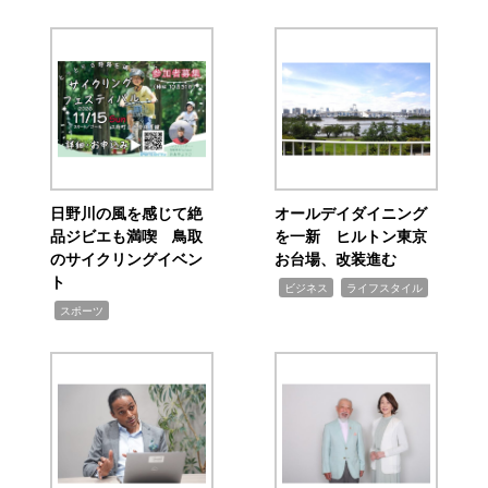
日野川の風を感じて絶
オールデイダイニング
品ジビエも満喫 鳥取
を一新 ヒルトン東京
のサイクリングイベン
お台場、改装進む
ト
,
,
ビジネス
ライフスタイル
,
スポーツ