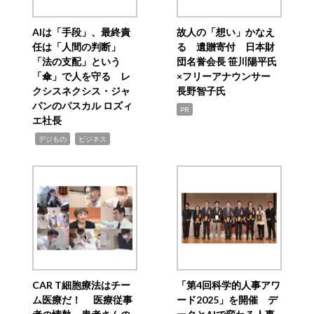
AIは「手段」、最終責
故人の「想い」かなえ
任は「人間の判断」
る 遺贈寄付 日本財
「法の支配」という
団名誉会長 笹川陽平氏
「傘」で人を守る レ
×フリーアナウンサー
クシスネクシス・ジャ
長野智子氏
パンのパスカル ロズィ
PR
エ社長
,
,
デジもの
ビジネス
CAR T細胞療法はチー
「第4回科学的人事アワ
ム医療だ！ 医療従事
ード2025」を開催 デ