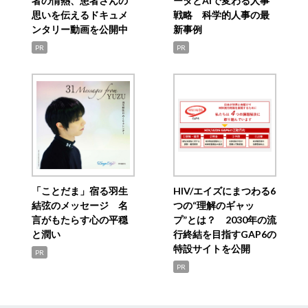
者の情熱、患者さんの
ータとAIで変わる人事
思いを伝えるドキュメ
戦略 科学的人事の最
ンタリー動画を公開中
新事例
PR
PR
「ことだま」宿る羽生
HIV/エイズにまつわる6
結弦のメッセージ 名
つの“理解のギャッ
言がもたらす心の平穏
プ”とは？ 2030年の流
と潤い
行終結を目指すGAP6の
特設サイトを公開
PR
PR