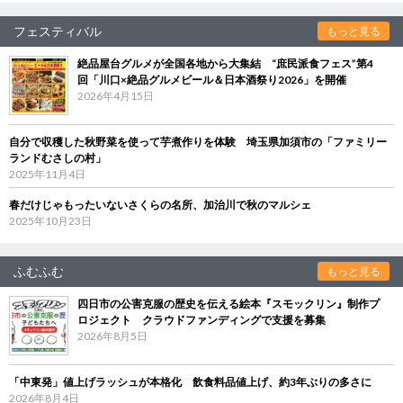
フェスティバル
もっと見る
絶品屋台グルメが全国各地から大集結 “庶民派食フェス”第4
回「川口×絶品グルメビール＆日本酒祭り2026」を開催
2026年4月15日
自分で収穫した秋野菜を使って芋煮作りを体験 埼玉県加須市の「ファミリー
ランドむさしの村」
2025年11月4日
春だけじゃもったいないさくらの名所、加治川で秋のマルシェ
2025年10月23日
ふむふむ
もっと見る
四日市の公害克服の歴史を伝える絵本『スモックリン』制作プ
ロジェクト クラウドファンディングで支援を募集
2026年8月5日
「中東発」値上げラッシュが本格化 飲食料品値上げ、約3年ぶりの多さに
2026年8月4日