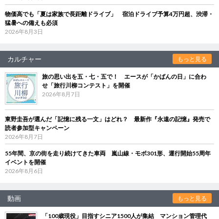
物価高でも「夏は家族で長距離ドライブ」 宿泊ドライブ予算4万円超、渋滞・
猛暑への備えも必須
2026年8月3日
カルチャー
もっと見る
旅の思い出を五・七・五で！ エースが「かばんの日」に合わ
せ「旅行川柳コンテスト」を開催
2026年8月7日
東野圭吾が選んだ「記憶に残る一文」はどれ？ 最新作『永遠の記憶』発売で
読者参加型キャンペーン
2026年8月7日
55年間、京の街を走り続けてきた車両 嵐山線・モボ301形、運行開始55周年
イベントを開催
2026年8月6日
動画
もっと見る
「100歳現役」目指すシニア1500人が集結 マンション管理代