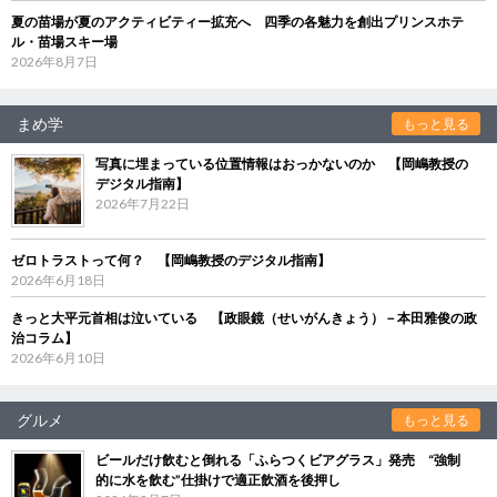
夏の苗場が夏のアクティビティー拡充へ 四季の各魅力を創出プリンスホテ
ル・苗場スキー場
2026年8月7日
まめ学
もっと見る
写真に埋まっている位置情報はおっかないのか 【岡嶋教授の
デジタル指南】
2026年7月22日
ゼロトラストって何？ 【岡嶋教授のデジタル指南】
2026年6月18日
きっと大平元首相は泣いている 【政眼鏡（せいがんきょう）－本田雅俊の政
治コラム】
2026年6月10日
グルメ
もっと見る
ビールだけ飲むと倒れる「ふらつくビアグラス」発売 “強制
的に水を飲む”仕掛けで適正飲酒を後押し