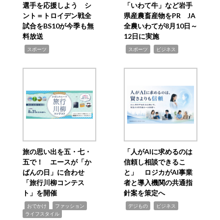
選手を応援しよう シ
「いわて牛」など岩手
ント＝トロイデン戦全
県産農畜産物をPR JA
試合をBS10が今季も無
全農いわてが8月10日～
料放送
12日に実施
,
,
,
スポーツ
スポーツ
ビジネス
旅の思い出を五・七・
「人がAIに求めるのは
五で！ エースが「か
信頼し相談できるこ
ばんの日」に合わせ
と」 ロジカがAI事業
「旅行川柳コンテス
者と導入機関の共通指
ト」を開催
針案を策定へ
,
,
,
,
,
おでかけ
ファッション
デジもの
ビジネス
ライフスタイル