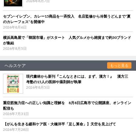
2026年8月7日
セブン‐イレブン、カレー15商品を一斉投入 名店監修から冷製うどんまで“夏
のカレーフェス”を開催中
2026年8月6日
横浜高島屋で「韓国市場」がスタート 人気グルメから雑貨まで約30ブランド
が集結
2026年8月5日
ヘルスケア
もっと見る
現代書林から新刊『こんなときには、まず、漢方！』 漢方三
考塾の15人の医師や薬剤師が執筆
2026年8月5日
重症筋無力症への正しい知識と理解を 8月8日広島市で公開講座、オンライン
配信も
2026年7月31日
【がんを生きる緩和ケア医・大橋洋平「足し算命」】天空を見上げて
2026年7月28日