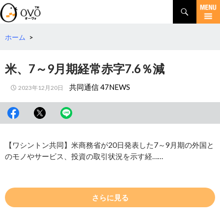
検
索
コ
ン
テ
ホーム
>
ン
ツ
米、7～9月期経常赤字7.6％減
へ
移
共同通信 47NEWS
2023年12月20日
動
【ワシントン共同】米商務省が20日発表した7～9月期の外国と
のモノやサービス、投資の取引状況を示す経……
さらに見る