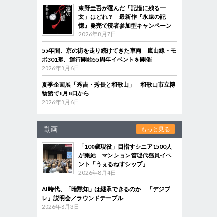
東野圭吾が選んだ「記憶に残る一
文」はどれ？ 最新作『永遠の記
憶』発売で読者参加型キャンペーン
2026年8月7日
55年間、京の街を走り続けてきた車両 嵐山線・モ
ボ301形、運行開始55周年イベントを開催
2026年8月6日
夏季企画展「秀吉・秀長と和歌山」 和歌山市立博
物館で8月8日から
2026年8月6日
動画
もっと見る
「100歳現役」目指すシニア1500人
が集結 マンション管理代務員イベ
ント「うぇるねすシップ」
2026年8月4日
AI時代、「暗黙知」は継承できるのか 「デジブ
レ」説明会／ラウンドテーブル
2026年8月3日