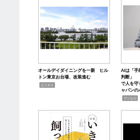
オールデイダイニングを一新 ヒル
AIは「
トン東京お台場、改装進む
判断」 
で人を守
,
ビジネス
ャパンの
,
,
デジもの