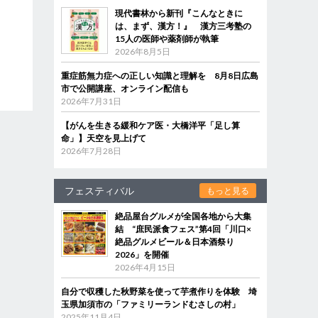
現代書林から新刊『こんなときに
は、まず、漢方！』 漢方三考塾の
15人の医師や薬剤師が執筆
2026年8月5日
重症筋無力症への正しい知識と理解を 8月8日広島
市で公開講座、オンライン配信も
2026年7月31日
【がんを生きる緩和ケア医・大橋洋平「足し算
命」】天空を見上げて
2026年7月28日
フェスティバル
もっと見る
絶品屋台グルメが全国各地から大集
結 “庶民派食フェス”第4回「川口×
絶品グルメビール＆日本酒祭り
2026」を開催
2026年4月15日
自分で収穫した秋野菜を使って芋煮作りを体験 埼
玉県加須市の「ファミリーランドむさしの村」
2025年11月4日