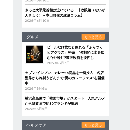
2026年6月18日
きっと大平元首相は泣いている 【政眼鏡（せいが
んきょう）－本田雅俊の政治コラム】
2026年6月10日
グルメ
もっと見る
ビールだけ飲むと倒れる「ふらつく
ビアグラス」発売 “強制的に水を飲
む”仕掛けで適正飲酒を後押し
2026年8月7日
セブン‐イレブン、カレー15商品を一斉投入 名店
監修から冷製うどんまで“夏のカレーフェス”を開催
中
2026年8月6日
横浜高島屋で「韓国市場」がスタート 人気グルメ
から雑貨まで約30ブランドが集結
2026年8月5日
ヘルスケア
もっと見る