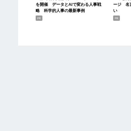
を開催 データとAIで変わる人事戦
ージ 名
略 科学的人事の最新事例
い
PR
PR