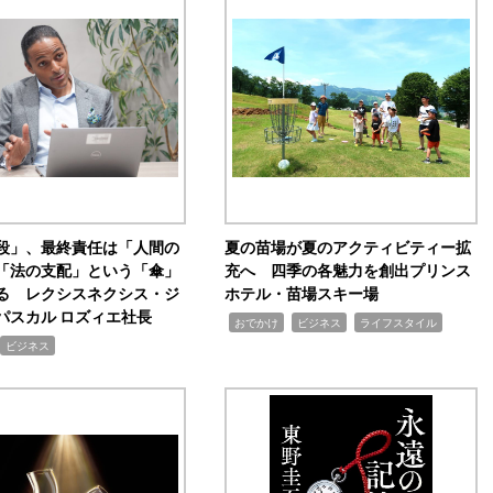
手段」、最終責任は「人間の
夏の苗場が夏のアクティビティー拡
「法の支配」という「傘」
充へ 四季の各魅力を創出プリンス
る レクシスネクシス・ジ
ホテル・苗場スキー場
パスカル ロズィエ社長
,
,
,
おでかけ
ビジネス
ライフスタイル
ビジネス