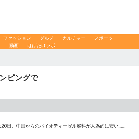
ファッション
グルメ
カルチャー
スポーツ
ス
動画
はばたけラボ
ダンピングで
は20日、中国からのバイオディーゼル燃料が人為的に安い……