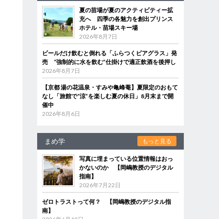
夏の苗場が夏のアクティビティー拡
充へ 四季の各魅力を創出プリンス
ホテル・苗場スキー場
2026年8月7日
ビールだけ飲むと倒れる「ふらつくビアグラス」発
売 “強制的に水を飲む”仕掛けで適正飲酒を後押し
2026年8月7日
【京都 湯の花温泉・すみや亀峰菴】夏限定のおもて
なし「旅館で“涼”を楽しむ夏の休日」8月末まで開
催中
2026年8月6日
まめ学
もっと見る
写真に埋まっている位置情報はおっ
かないのか 【岡嶋教授のデジタル
指南】
2026年7月22日
ゼロトラストって何？ 【岡嶋教授のデジタル指
南】