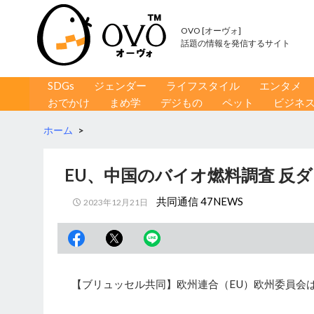
OVO [オーヴォ]
話題の情報を発信するサイト
コンテンツへ移動
検
SDGs
ジェンダー
ライフスタイル
エンタメ
索
おでかけ
まめ学
デジもの
ペット
ビジネ
ホーム
>
EU、中国のバイオ燃料調査 反
共同通信 47NEWS
2023年12月21日
【ブリュッセル共同】欧州連合（EU）欧州委員会