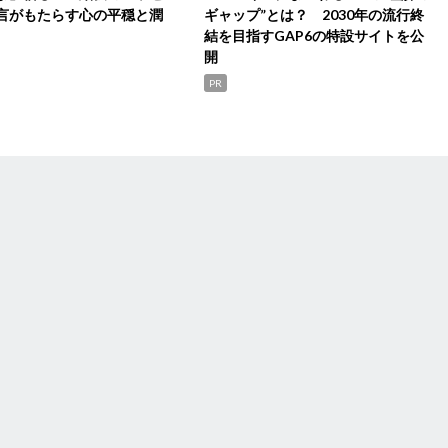
言がもたらす心の平穏と潤
ギャップ”とは？ 2030年の流行終
結を目指すGAP6の特設サイトを公
開
PR