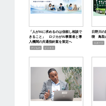
「人がAIに求めるのは信頼し相談で
日野川の
きること」 ロジカがAI事業者と導
喫 鳥取
入機関の共通指針案を策定へ
,
スポーツ
,
,
デジもの
ビジネス