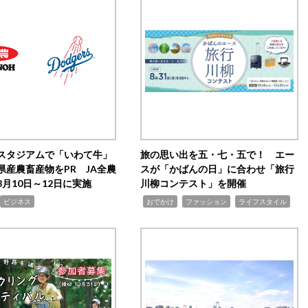
スタジアムで「いわて牛」
旅の思い出を五・七・五で！ エー
県産農畜産物をPR JA全農
スが「かばんの日」に合わせ「旅行
月10日～12日に実施
川柳コンテスト」を開催
,
,
,
ビジネス
おでかけ
ファッション
ライフスタイル