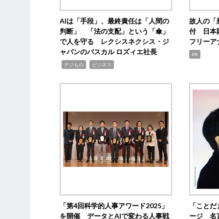
AIは「手段」、最終責任は「人間の
故人の「
判断」 「法の支配」という「傘」
付 日本
で人を守る レクシスネクシス・ジ
フリーア
ャパンのパスカル ロズィエ社長
PR
,
,
デジもの
ビジネス
「第4回科学的人事アワード2025」
「ことだ
を開催 データとAIで変わる人事戦
ージ 名