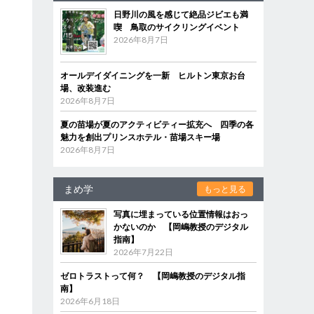
日野川の風を感じて絶品ジビエも満
喫 鳥取のサイクリングイベント
2026年8月7日
オールデイダイニングを一新 ヒルトン東京お台
場、改装進む
2026年8月7日
夏の苗場が夏のアクティビティー拡充へ 四季の各
魅力を創出プリンスホテル・苗場スキー場
2026年8月7日
まめ学
もっと見る
写真に埋まっている位置情報はおっ
かないのか 【岡嶋教授のデジタル
指南】
2026年7月22日
ゼロトラストって何？ 【岡嶋教授のデジタル指
南】
2026年6月18日