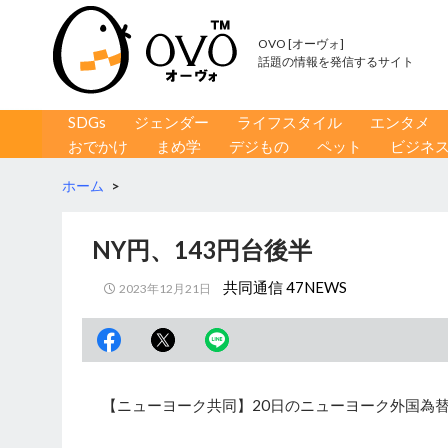
OVO [オーヴォ]
話題の情報を発信するサイト
コンテンツへ移動
検
SDGs
ジェンダー
ライフスタイル
エンタメ
索
おでかけ
まめ学
デジもの
ペット
ビジネ
ホーム
>
NY円、143円台後半
共同通信 47NEWS
2023年12月21日
【ニューヨーク共同】20日のニューヨーク外国為替