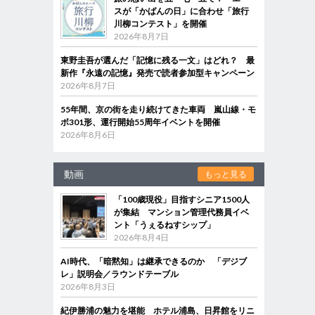
スが「かばんの日」に合わせ「旅行
川柳コンテスト」を開催
2026年8月7日
東野圭吾が選んだ「記憶に残る一文」はどれ？ 最
新作『永遠の記憶』発売で読者参加型キャンペーン
2026年8月7日
55年間、京の街を走り続けてきた車両 嵐山線・モ
ボ301形、運行開始55周年イベントを開催
2026年8月6日
動画
もっと見る
「100歳現役」目指すシニア1500人
が集結 マンション管理代務員イベ
ント「うぇるねすシップ」
2026年8月4日
AI時代、「暗黙知」は継承できるのか 「デジブ
レ」説明会／ラウンドテーブル
2026年8月3日
紀伊勝浦の魅力を堪能 ホテル浦島、日昇館をリニ