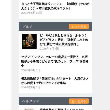
きっと大平元首相は泣いている 【政眼鏡（せいが
んきょう）－本田雅俊の政治コラム】
2026年6月10日
グルメ
もっと見る
ビールだけ飲むと倒れる「ふらつく
ビアグラス」発売 “強制的に水を飲
む”仕掛けで適正飲酒を後押し
2026年8月7日
セブン‐イレブン、カレー15商品を一斉投入 名店
監修から冷製うどんまで“夏のカレーフェス”を開催
中
2026年8月6日
横浜高島屋で「韓国市場」がスタート 人気グルメ
から雑貨まで約30ブランドが集結
2026年8月5日
ヘルスケア
もっと見る
現代書林から新刊『こんなときに