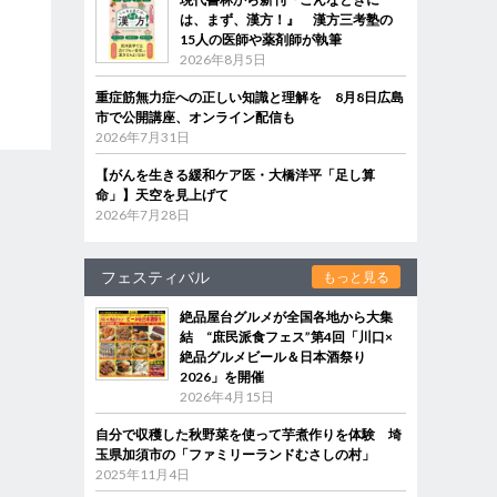
は、まず、漢方！』 漢方三考塾の
15人の医師や薬剤師が執筆
2026年8月5日
重症筋無力症への正しい知識と理解を 8月8日広島
市で公開講座、オンライン配信も
2026年7月31日
【がんを生きる緩和ケア医・大橋洋平「足し算
命」】天空を見上げて
2026年7月28日
フェスティバル
もっと見る
絶品屋台グルメが全国各地から大集
結 “庶民派食フェス”第4回「川口×
絶品グルメビール＆日本酒祭り
2026」を開催
2026年4月15日
自分で収穫した秋野菜を使って芋煮作りを体験 埼
玉県加須市の「ファミリーランドむさしの村」
2025年11月4日