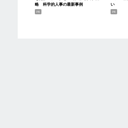
略 科学的人事の最新事例
い
PR
PR