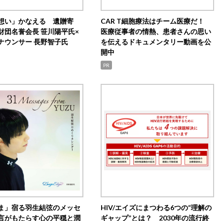
想い」かなえる 遺贈寄
CAR T細胞療法はチーム医療だ！
財団名誉会長 笹川陽平氏×
医療従事者の情熱、患者さんの思い
ナウンサー 長野智子氏
を伝えるドキュメンタリー動画を公
開中
PR
ま」宿る羽生結弦のメッセ
HIV/エイズにまつわる6つの“理解の
言がもたらす心の平穏と潤
ギャップ”とは？ 2030年の流行終