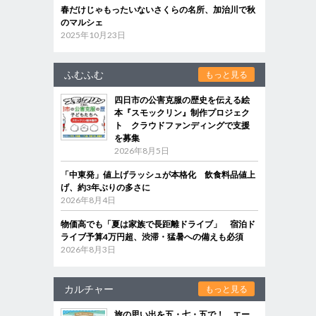
春だけじゃもったいないさくらの名所、加治川で秋
のマルシェ
2025年10月23日
ふむふむ
もっと見る
四日市の公害克服の歴史を伝える絵
本『スモックリン』制作プロジェク
ト クラウドファンディングで支援
を募集
2026年8月5日
「中東発」値上げラッシュが本格化 飲食料品値上
げ、約3年ぶりの多さに
2026年8月4日
物価高でも「夏は家族で長距離ドライブ」 宿泊ド
ライブ予算4万円超、渋滞・猛暑への備えも必須
2026年8月3日
カルチャー
もっと見る
旅の思い出を五・七・五で！ エー