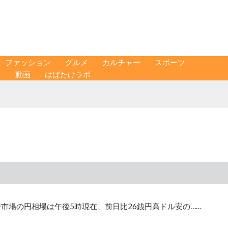
ファッション
グルメ
カルチャー
スポーツ
ス
動画
はばたけラボ
市場の円相場は午後5時現在、前日比26銭円高ドル安の……