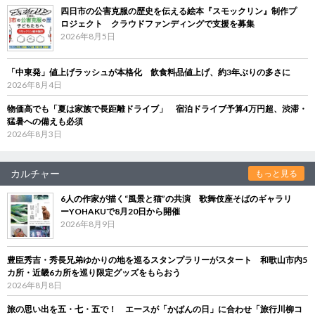
四日市の公害克服の歴史を伝える絵本『スモックリン』制作プ
ロジェクト クラウドファンディングで支援を募集
2026年8月5日
「中東発」値上げラッシュが本格化 飲食料品値上げ、約3年ぶりの多さに
2026年8月4日
物価高でも「夏は家族で長距離ドライブ」 宿泊ドライブ予算4万円超、渋滞・
猛暑への備えも必須
2026年8月3日
カルチャー
もっと見る
6人の作家が描く“風景と猫”の共演 歌舞伎座そばのギャラリ
ーYOHAKUで8月20日から開催
2026年8月9日
豊臣秀吉・秀長兄弟ゆかりの地を巡るスタンプラリーがスタート 和歌山市内5
カ所・近畿6カ所を巡り限定グッズをもらおう
2026年8月8日
旅の思い出を五・七・五で！ エースが「かばんの日」に合わせ「旅行川柳コ