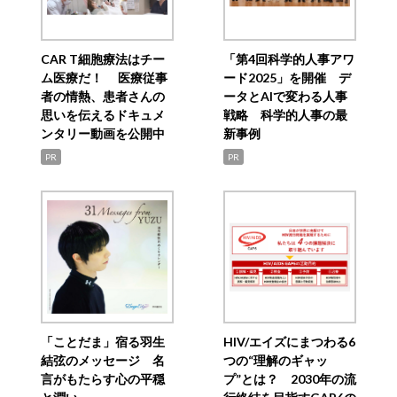
CAR T細胞療法はチー
「第4回科学的人事アワ
ム医療だ！ 医療従事
ード2025」を開催 デ
者の情熱、患者さんの
ータとAIで変わる人事
思いを伝えるドキュメ
戦略 科学的人事の最
ンタリー動画を公開中
新事例
PR
PR
「ことだま」宿る羽生
HIV/エイズにまつわる6
結弦のメッセージ 名
つの“理解のギャッ
言がもたらす心の平穏
プ”とは？ 2030年の流