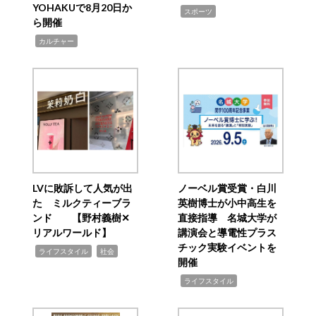
YOHAKUで8月20日か
,
スポーツ
ら開催
,
カルチャー
LVに敗訴して人気が出
ノーベル賞受賞・白川
た ミルクティーブラ
英樹博士が小中高生を
ンド 【野村義樹✕
直接指導 名城大学が
リアルワールド】
講演会と導電性プラス
チック実験イベントを
,
,
ライフスタイル
社会
開催
,
ライフスタイル