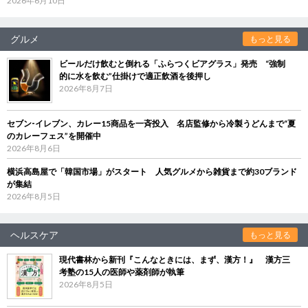
2026年6月10日
グルメ
もっと見る
ビールだけ飲むと倒れる「ふらつくビアグラス」発売 “強制
的に水を飲む”仕掛けで適正飲酒を後押し
2026年8月7日
セブン‐イレブン、カレー15商品を一斉投入 名店監修から冷製うどんまで“夏
のカレーフェス”を開催中
2026年8月6日
横浜高島屋で「韓国市場」がスタート 人気グルメから雑貨まで約30ブランド
が集結
2026年8月5日
ヘルスケア
もっと見る
現代書林から新刊『こんなときには、まず、漢方！』 漢方三
考塾の15人の医師や薬剤師が執筆
2026年8月5日