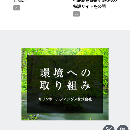
と潤い
行終結を目指すGAP6の
特設サイトを公開
PR
PR