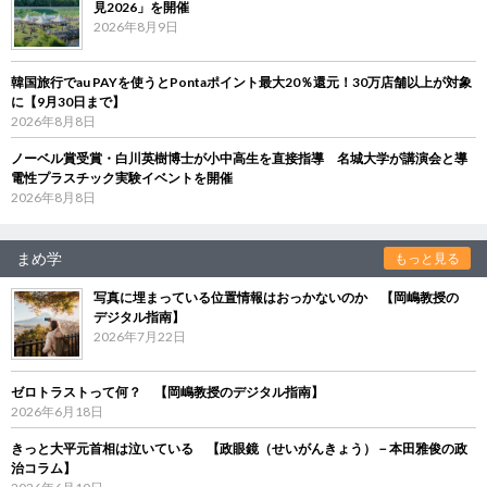
見2026」を開催
2026年8月9日
韓国旅行でau PAYを使うとPontaポイント最大20％還元！30万店舗以上が対象
に【9月30日まで】
2026年8月8日
ノーベル賞受賞・白川英樹博士が小中高生を直接指導 名城大学が講演会と導
電性プラスチック実験イベントを開催
2026年8月8日
まめ学
もっと見る
写真に埋まっている位置情報はおっかないのか 【岡嶋教授の
デジタル指南】
2026年7月22日
ゼロトラストって何？ 【岡嶋教授のデジタル指南】
2026年6月18日
きっと大平元首相は泣いている 【政眼鏡（せいがんきょう）－本田雅俊の政
治コラム】