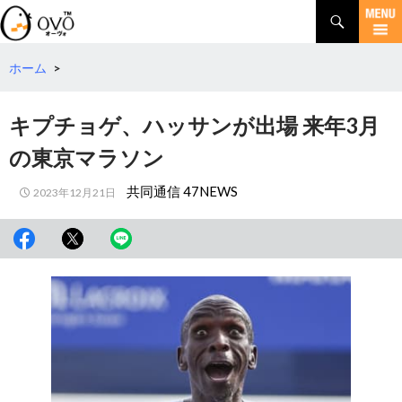
検
索
コ
ン
テ
ホーム
>
ン
ツ
キプチョゲ、ハッサンが出場 来年3月
へ
移
の東京マラソン
動
共同通信 47NEWS
2023年12月21日