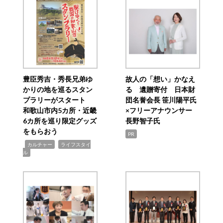
豊臣秀吉・秀長兄弟ゆ
故人の「想い」かなえ
かりの地を巡るスタン
る 遺贈寄付 日本財
プラリーがスタート
団名誉会長 笹川陽平氏
和歌山市内5カ所・近畿
×フリーアナウンサー
6カ所を巡り限定グッズ
長野智子氏
をもらおう
PR
,
,
カルチャー
ライフスタイ
ル