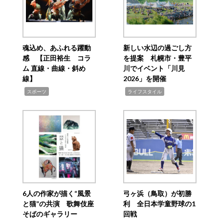
魂込め、あふれる躍動
新しい水辺の過ごし方
感 【正田裕生 コラ
を提案 札幌市・豊平
ム 直線・曲線・斜め
川でイベント「川見
線】
2026」を開催
,
,
スポーツ
ライフスタイル
6人の作家が描く“風景
弓ヶ浜（鳥取）が初勝
と猫”の共演 歌舞伎座
利 全日本学童野球の1
そばのギャラリー
回戦