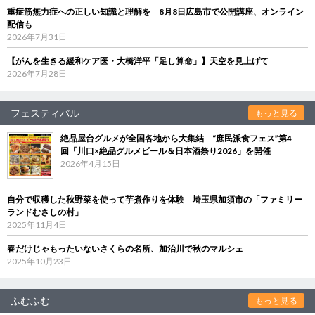
重症筋無力症への正しい知識と理解を 8月8日広島市で公開講座、オンライン
配信も
2026年7月31日
【がんを生きる緩和ケア医・大橋洋平「足し算命」】天空を見上げて
2026年7月28日
フェスティバル
もっと見る
絶品屋台グルメが全国各地から大集結 “庶民派食フェス”第4
回「川口×絶品グルメビール＆日本酒祭り2026」を開催
2026年4月15日
自分で収穫した秋野菜を使って芋煮作りを体験 埼玉県加須市の「ファミリー
ランドむさしの村」
2025年11月4日
春だけじゃもったいないさくらの名所、加治川で秋のマルシェ
2025年10月23日
ふむふむ
もっと見る