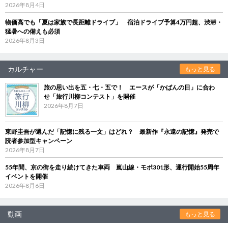
2026年8月4日
物価高でも「夏は家族で長距離ドライブ」 宿泊ドライブ予算4万円超、渋滞・
猛暑への備えも必須
2026年8月3日
カルチャー
もっと見る
旅の思い出を五・七・五で！ エースが「かばんの日」に合わ
せ「旅行川柳コンテスト」を開催
2026年8月7日
東野圭吾が選んだ「記憶に残る一文」はどれ？ 最新作『永遠の記憶』発売で
読者参加型キャンペーン
2026年8月7日
55年間、京の街を走り続けてきた車両 嵐山線・モボ301形、運行開始55周年
イベントを開催
2026年8月6日
動画
もっと見る