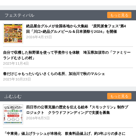
フェスティバル
もっと見る
絶品屋台グルメが全国各地から大集結 “庶民派食フェス”第4
回「川口×絶品グルメビール＆日本酒祭り2026」を開催
2026年4月15日
自分で収穫した秋野菜を使って芋煮作りを体験 埼玉県加須市の「ファミリー
ランドむさしの村」
2025年11月4日
春だけじゃもったいないさくらの名所、加治川で秋のマルシェ
2025年10月23日
ふむふむ
もっと見る
四日市の公害克服の歴史を伝える絵本『スモックリン』制作プ
ロジェクト クラウドファンディングで支援を募集
2026年8月5日
「中東発」値上げラッシュが本格化 飲食料品値上げ、約3年ぶりの多さに