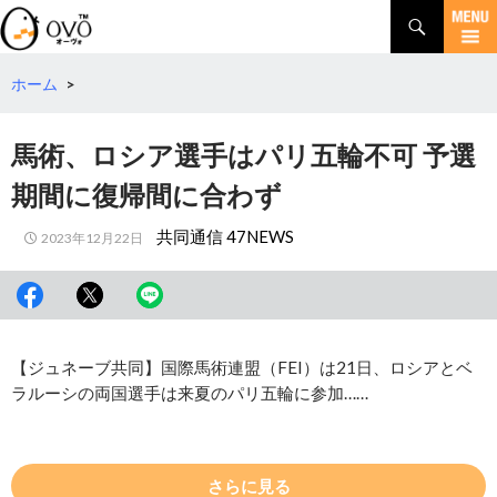
検
索
コ
ン
テ
ホーム
>
ン
ツ
馬術、ロシア選手はパリ五輪不可 予選
へ
移
期間に復帰間に合わず
動
共同通信 47NEWS
2023年12月22日
【ジュネーブ共同】国際馬術連盟（FEI）は21日、ロシアとベ
ラルーシの両国選手は来夏のパリ五輪に参加……
さらに見る