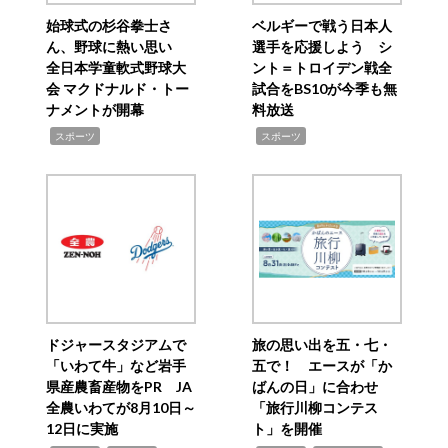
始球式の杉谷拳士さ
ベルギーで戦う日本人
ん、野球に熱い思い
選手を応援しよう シ
全日本学童軟式野球大
ント＝トロイデン戦全
会 マクドナルド・トー
試合をBS10が今季も無
ナメントが開幕
料放送
,
,
スポーツ
スポーツ
ドジャースタジアムで
旅の思い出を五・七・
「いわて牛」など岩手
五で！ エースが「か
県産農畜産物をPR JA
ばんの日」に合わせ
全農いわてが8月10日～
「旅行川柳コンテス
12日に実施
ト」を開催