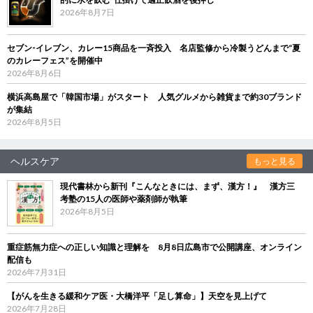
2026年8月7日
セブン‐イレブン、カレー15商品を一斉投入 名店監修から冷製うどんまで“夏
のカレーフェス”を開催中
2026年8月6日
横浜高島屋で「韓国市場」がスタート 人気グルメから雑貨まで約30ブランド
が集結
2026年8月5日
ヘルスケア
もっと見る
現代書林から新刊『こんなときには、まず、漢方！』 漢方三
考塾の15人の医師や薬剤師が執筆
2026年8月5日
重症筋無力症への正しい知識と理解を 8月8日広島市で公開講座、オンライン
配信も
2026年7月31日
【がんを生きる緩和ケア医・大橋洋平「足し算命」】天空を見上げて
2026年7月28日