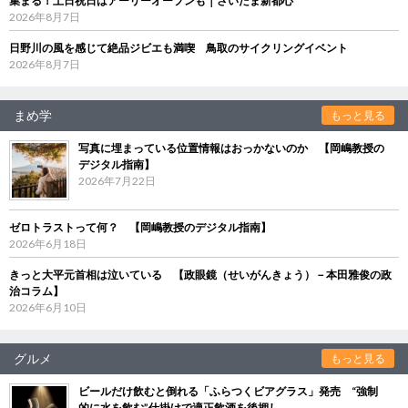
集まる！土日祝日はアーリーオープンも｜さいたま新都心
2026年8月7日
日野川の風を感じて絶品ジビエも満喫 鳥取のサイクリングイベント
2026年8月7日
まめ学
もっと見る
写真に埋まっている位置情報はおっかないのか 【岡嶋教授の
デジタル指南】
2026年7月22日
ゼロトラストって何？ 【岡嶋教授のデジタル指南】
2026年6月18日
きっと大平元首相は泣いている 【政眼鏡（せいがんきょう）－本田雅俊の政
治コラム】
2026年6月10日
グルメ
もっと見る
ビールだけ飲むと倒れる「ふらつくビアグラス」発売 “強制
的に水を飲む”仕掛けで適正飲酒を後押し