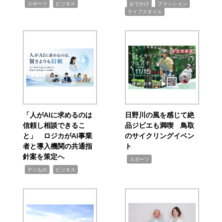
,
,
,
,
,
スポーツ
ビジネス
おでかけ
ファッション
ライフスタイル
「人がAIに求めるのは
日野川の風を感じて絶
信頼し相談できるこ
品ジビエも満喫 鳥取
と」 ロジカがAI事業
のサイクリングイベン
者と導入機関の共通指
ト
針案を策定へ
,
スポーツ
,
,
デジもの
ビジネス