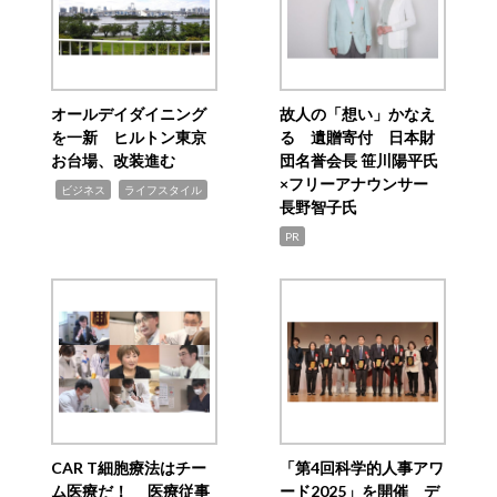
オールデイダイニング
故人の「想い」かなえ
を一新 ヒルトン東京
る 遺贈寄付 日本財
お台場、改装進む
団名誉会長 笹川陽平氏
×フリーアナウンサー
,
,
ビジネス
ライフスタイル
長野智子氏
PR
CAR T細胞療法はチー
「第4回科学的人事アワ
ム医療だ！ 医療従事
ード2025」を開催 デ