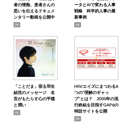
者の情熱、患者さんの
ータとAIで変わる人事
思いを伝えるドキュメ
戦略 科学的人事の最
ンタリー動画を公開中
新事例
PR
PR
「ことだま」宿る羽生
HIV/エイズにまつわる6
結弦のメッセージ 名
つの“理解のギャッ
言がもたらす心の平穏
プ”とは？ 2030年の流
と潤い
行終結を目指すGAP6の
特設サイトを公開
PR
PR