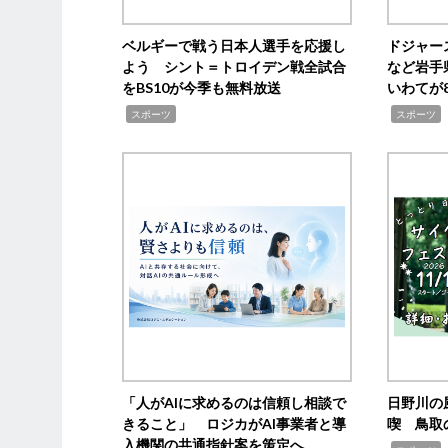
ベルギーで戦う日本人選手を応援し
ドジャー
よう シント＝トロイデン戦全試合
など岩手
をBS10が今季も無料放送
いわてが8
,
,
,
スポーツ
スポーツ
「人がAIに求めるのは信頼し相談で
日野川の
きること」 ロジカがAI事業者と導
喫 鳥取
入機関の共通指針案を策定へ