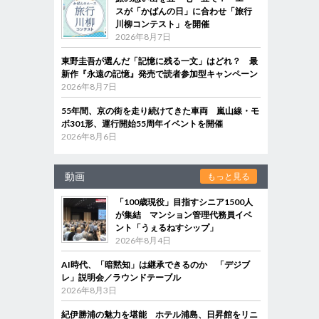
スが「かばんの日」に合わせ「旅行
川柳コンテスト」を開催
2026年8月7日
東野圭吾が選んだ「記憶に残る一文」はどれ？ 最
新作『永遠の記憶』発売で読者参加型キャンペーン
2026年8月7日
55年間、京の街を走り続けてきた車両 嵐山線・モ
ボ301形、運行開始55周年イベントを開催
2026年8月6日
動画
もっと見る
「100歳現役」目指すシニア1500人
が集結 マンション管理代務員イベ
ント「うぇるねすシップ」
2026年8月4日
AI時代、「暗黙知」は継承できるのか 「デジブ
レ」説明会／ラウンドテーブル
2026年8月3日
紀伊勝浦の魅力を堪能 ホテル浦島、日昇館をリニ