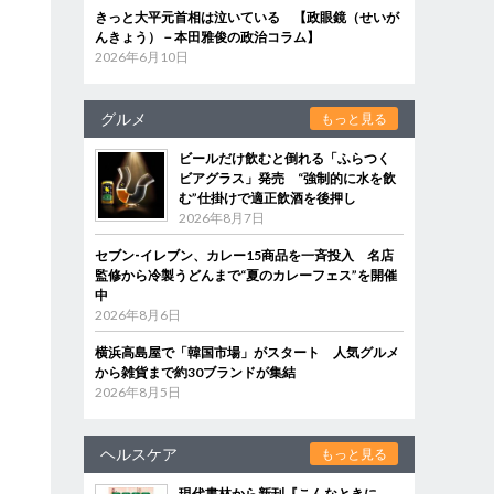
きっと大平元首相は泣いている 【政眼鏡（せいが
んきょう）－本田雅俊の政治コラム】
2026年6月10日
グルメ
もっと見る
ビールだけ飲むと倒れる「ふらつく
ビアグラス」発売 “強制的に水を飲
む”仕掛けで適正飲酒を後押し
2026年8月7日
セブン‐イレブン、カレー15商品を一斉投入 名店
監修から冷製うどんまで“夏のカレーフェス”を開催
中
2026年8月6日
横浜高島屋で「韓国市場」がスタート 人気グルメ
から雑貨まで約30ブランドが集結
2026年8月5日
ヘルスケア
もっと見る
現代書林から新刊『こんなときに