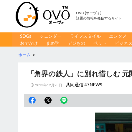
OVO [オーヴォ]
話題の情報を発信するサイト
コンテンツへ移動
検
SDGs
ジェンダー
ライフスタイル
エンタメ
索
おでかけ
まめ学
デジもの
ペット
ビジネ
ホーム
>
「角界の鉄人」に別れ惜しむ 元
共同通信 47NEWS
2023年12月23日