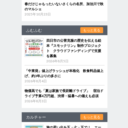
春だけじゃもったいないさくらの名所、加治川で秋
のマルシェ
2025年10月23日
ふむふむ
もっと見る
四日市の公害克服の歴史を伝える絵
本『スモックリン』制作プロジェク
ト クラウドファンディングで支援
を募集
2026年8月5日
「中東発」値上げラッシュが本格化 飲食料品値上
げ、約3年ぶりの多さに
2026年8月4日
物価高でも「夏は家族で長距離ドライブ」 宿泊ド
ライブ予算4万円超、渋滞・猛暑への備えも必須
2026年8月3日
カルチャー
もっと見る
旅の思い出を五・七・五で！ エー