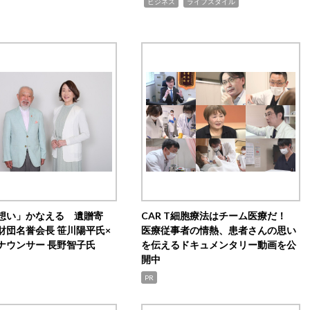
,
,
ビジネス
ライフスタイル
想い」かなえる 遺贈寄
CAR T細胞療法はチーム医療だ！
財団名誉会長 笹川陽平氏×
医療従事者の情熱、患者さんの思い
ナウンサー 長野智子氏
を伝えるドキュメンタリー動画を公
開中
PR