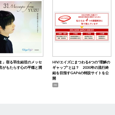
ま」宿る羽生結弦のメッセ
HIV/エイズにまつわる6つの“理解の
言がもたらす心の平穏と潤
ギャップ”とは？ 2030年の流行終
結を目指すGAP6の特設サイトを公
開
PR