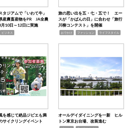
スタジアムで「いわて牛」
旅の思い出を五・七・五で！ エー
県産農畜産物をPR JA全農
スが「かばんの日」に合わせ「旅行
月10日～12日に実施
川柳コンテスト」を開催
,
,
,
ビジネス
おでかけ
ファッション
ライフスタイル
風を感じて絶品ジビエも満
オールデイダイニングを一新 ヒル
のサイクリングイベント
トン東京お台場、改装進む