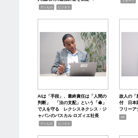
,
スポーツ
,
,
デジもの
ビジネス
AIは「手段」、最終責任は「人間の
故人の「
判断」 「法の支配」という「傘」
付 日本
で人を守る レクシスネクシス・ジ
フリーア
ャパンのパスカル ロズィエ社長
PR
,
,
デジもの
ビジネス