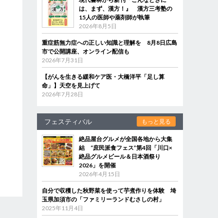
は、まず、漢方！』 漢方三考塾の
15人の医師や薬剤師が執筆
2026年8月5日
重症筋無力症への正しい知識と理解を 8月8日広島
市で公開講座、オンライン配信も
2026年7月31日
【がんを生きる緩和ケア医・大橋洋平「足し算
命」】天空を見上げて
2026年7月28日
フェスティバル
もっと見る
絶品屋台グルメが全国各地から大集
結 “庶民派食フェス”第4回「川口×
絶品グルメビール＆日本酒祭り
2026」を開催
2026年4月15日
自分で収穫した秋野菜を使って芋煮作りを体験 埼
玉県加須市の「ファミリーランドむさしの村」
2025年11月4日