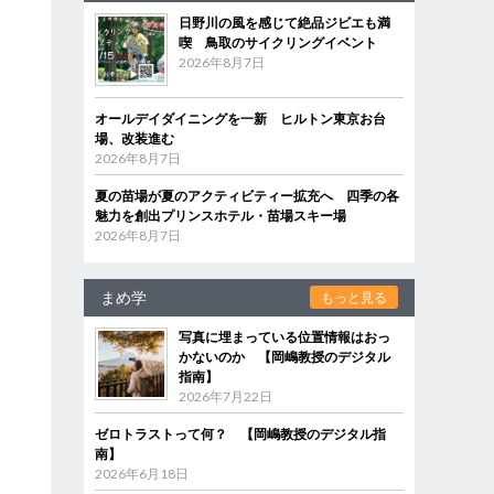
日野川の風を感じて絶品ジビエも満
喫 鳥取のサイクリングイベント
2026年8月7日
オールデイダイニングを一新 ヒルトン東京お台
場、改装進む
2026年8月7日
夏の苗場が夏のアクティビティー拡充へ 四季の各
魅力を創出プリンスホテル・苗場スキー場
2026年8月7日
まめ学
もっと見る
写真に埋まっている位置情報はおっ
かないのか 【岡嶋教授のデジタル
指南】
2026年7月22日
ゼロトラストって何？ 【岡嶋教授のデジタル指
南】
2026年6月18日