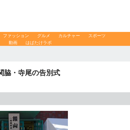
ファッション
グルメ
カルチャー
スポーツ
ス
動画
はばたけラボ
関脇・寺尾の告別式