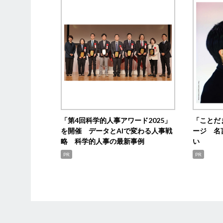
「第4回科学的人事アワード2025」
「ことだ
を開催 データとAIで変わる人事戦
ージ 名
略 科学的人事の最新事例
い
PR
PR