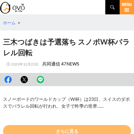
検
索
コ
ン
テ
ホーム
>
ン
ツ
三木つばきは予選落ち スノボW杯パラ
へ
移
レル回転
動
共同通信 47NEWS
2023年12月23日
スノーボードのワールドカップ（W杯）は23日、スイスのダボ
スでパラレル回転が行われ、女子で昨季の世界……
さらに見る