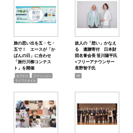
旅の思い出を五・七・
故人の「想い」かなえ
五で！ エースが「か
る 遺贈寄付 日本財
ばんの日」に合わせ
団名誉会長 笹川陽平氏
「旅行川柳コンテス
×フリーアナウンサー
ト」を開催
長野智子氏
,
,
,
おでかけ
ファッション
PR
ライフスタイル