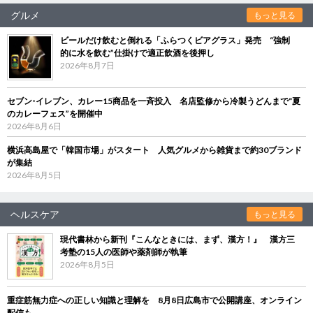
グルメ
もっと見る
ビールだけ飲むと倒れる「ふらつくビアグラス」発売 “強制
的に水を飲む”仕掛けで適正飲酒を後押し
2026年8月7日
セブン‐イレブン、カレー15商品を一斉投入 名店監修から冷製うどんまで“夏
のカレーフェス”を開催中
2026年8月6日
横浜高島屋で「韓国市場」がスタート 人気グルメから雑貨まで約30ブランド
が集結
2026年8月5日
ヘルスケア
もっと見る
現代書林から新刊『こんなときには、まず、漢方！』 漢方三
考塾の15人の医師や薬剤師が執筆
2026年8月5日
重症筋無力症への正しい知識と理解を 8月8日広島市で公開講座、オンライン
配信も