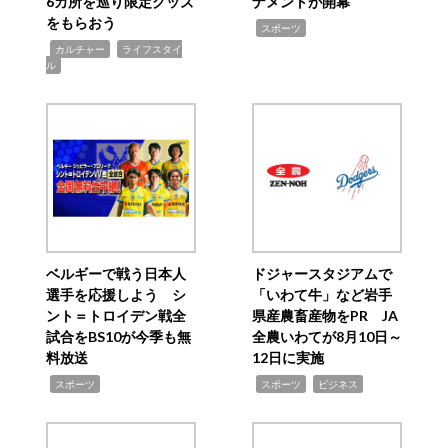
6カ所を巡り限定グッズ
ナメントが開幕
をもらおう
,
スポーツ
,
,
カルチャー
ライフスタイ
ル
ベルギーで戦う日本人
ドジャースタジアムで
選手を応援しよう シ
「いわて牛」など岩手
ント＝トロイデン戦全
県産農畜産物をPR JA
試合をBS10が今季も無
全農いわてが8月10日～
料放送
12日に実施
,
,
,
スポーツ
スポーツ
ビジネス