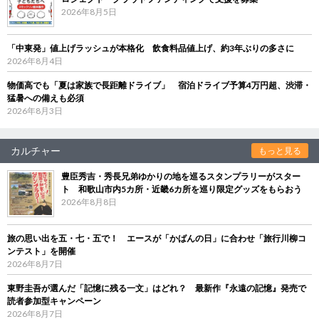
2026年8月5日
「中東発」値上げラッシュが本格化 飲食料品値上げ、約3年ぶりの多さに
2026年8月4日
物価高でも「夏は家族で長距離ドライブ」 宿泊ドライブ予算4万円超、渋滞・
猛暑への備えも必須
2026年8月3日
カルチャー
もっと見る
豊臣秀吉・秀長兄弟ゆかりの地を巡るスタンプラリーがスター
ト 和歌山市内5カ所・近畿6カ所を巡り限定グッズをもらおう
2026年8月8日
旅の思い出を五・七・五で！ エースが「かばんの日」に合わせ「旅行川柳コ
ンテスト」を開催
2026年8月7日
東野圭吾が選んだ「記憶に残る一文」はどれ？ 最新作『永遠の記憶』発売で
読者参加型キャンペーン
2026年8月7日