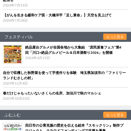
2026年7月31日
【がんを生きる緩和ケア医・大橋洋平「足し算命」】天空を見上げて
2026年7月28日
フェスティバル
もっと見る
絶品屋台グルメが全国各地から大集結 “庶民派食フェス”第4
回「川口×絶品グルメビール＆日本酒祭り2026」を開催
2026年4月15日
自分で収穫した秋野菜を使って芋煮作りを体験 埼玉県加須市の「ファミリー
ランドむさしの村」
2025年11月4日
春だけじゃもったいないさくらの名所、加治川で秋のマルシェ
2025年10月23日
ふむふむ
もっと見る
四日市の公害克服の歴史を伝える絵本『スモックリン』制作プ
ロジェクト クラウドファンディングで支援を募集