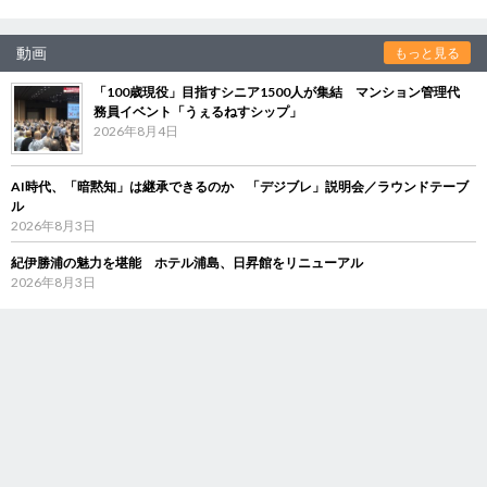
動画
もっと見る
「100歳現役」目指すシニア1500人が集結 マンション管理代
務員イベント「うぇるねすシップ」
2026年8月4日
AI時代、「暗黙知」は継承できるのか 「デジブレ」説明会／ラウンドテーブ
ル
2026年8月3日
紀伊勝浦の魅力を堪能 ホテル浦島、日昇館をリニューアル
2026年8月3日