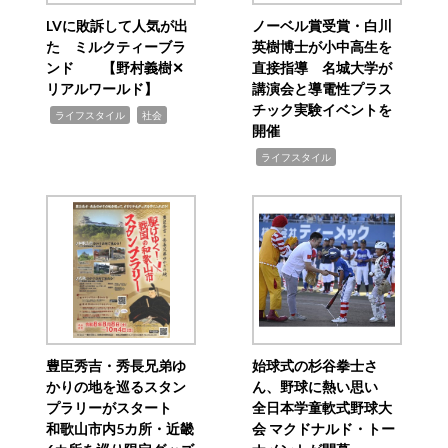
LVに敗訴して人気が出
ノーベル賞受賞・白川
た ミルクティーブラ
英樹博士が小中高生を
ンド 【野村義樹✕
直接指導 名城大学が
リアルワールド】
講演会と導電性プラス
チック実験イベントを
,
,
ライフスタイル
社会
開催
,
ライフスタイル
豊臣秀吉・秀長兄弟ゆ
始球式の杉谷拳士さ
かりの地を巡るスタン
ん、野球に熱い思い
プラリーがスタート
全日本学童軟式野球大
和歌山市内5カ所・近畿
会 マクドナルド・トー