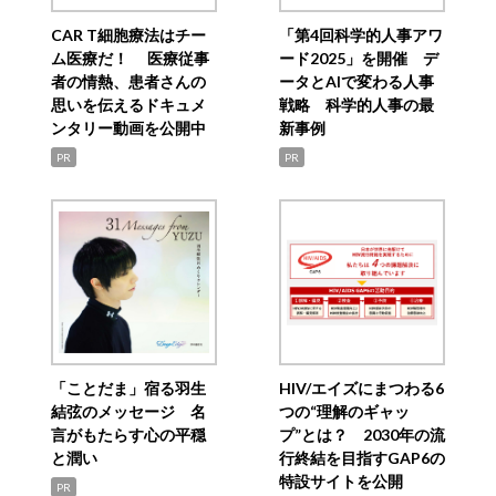
CAR T細胞療法はチー
「第4回科学的人事アワ
ム医療だ！ 医療従事
ード2025」を開催 デ
者の情熱、患者さんの
ータとAIで変わる人事
思いを伝えるドキュメ
戦略 科学的人事の最
ンタリー動画を公開中
新事例
PR
PR
「ことだま」宿る羽生
HIV/エイズにまつわる6
結弦のメッセージ 名
つの“理解のギャッ
言がもたらす心の平穏
プ”とは？ 2030年の流
と潤い
行終結を目指すGAP6の
特設サイトを公開
PR