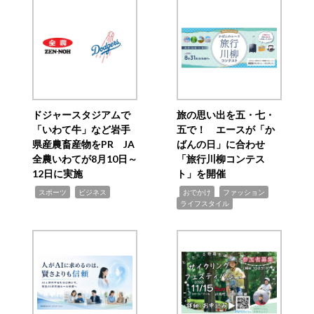
ドジャースタジアムで
旅の思い出を五・七・
「いわて牛」など岩手
五で！ エースが「か
県産農畜産物をPR JA
ばんの日」に合わせ
全農いわてが8月10日～
「旅行川柳コンテス
12日に実施
ト」を開催
,
,
,
,
,
スポーツ
ビジネス
おでかけ
ファッション
ライフスタイル