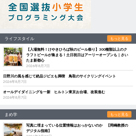
ライフスタイル
もっと見る
【入場無料！けやきひろば秋のビール祭り】300種類以上のク
ラフトビールが集まる！土日祝日はアーリーオープンも｜さい
たま新都心
2026年8月7日
日野川の風を感じて絶品ジビエも満喫 鳥取のサイクリングイベント
2026年8月7日
オールデイダイニングを一新 ヒルトン東京お台場、改装進む
2026年8月7日
まめ学
もっと見る
写真に埋まっている位置情報はおっかないのか 【岡嶋教授の
デジタル指南】