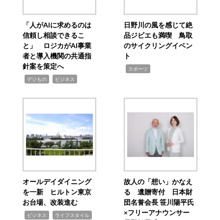
「人がAIに求めるのは
日野川の風を感じて絶
信頼し相談できるこ
品ジビエも満喫 鳥取
と」 ロジカがAI事業
のサイクリングイベン
者と導入機関の共通指
ト
針案を策定へ
,
スポーツ
,
,
デジもの
ビジネス
オールデイダイニング
故人の「想い」かなえ
を一新 ヒルトン東京
る 遺贈寄付 日本財
お台場、改装進む
団名誉会長 笹川陽平氏
×フリーアナウンサー
,
,
ビジネス
ライフスタイル