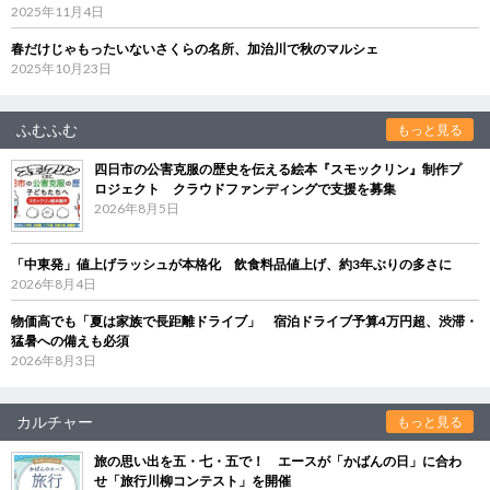
2025年11月4日
春だけじゃもったいないさくらの名所、加治川で秋のマルシェ
2025年10月23日
ふむふむ
もっと見る
四日市の公害克服の歴史を伝える絵本『スモックリン』制作プ
ロジェクト クラウドファンディングで支援を募集
2026年8月5日
「中東発」値上げラッシュが本格化 飲食料品値上げ、約3年ぶりの多さに
2026年8月4日
物価高でも「夏は家族で長距離ドライブ」 宿泊ドライブ予算4万円超、渋滞・
猛暑への備えも必須
2026年8月3日
カルチャー
もっと見る
旅の思い出を五・七・五で！ エースが「かばんの日」に合わ
せ「旅行川柳コンテスト」を開催