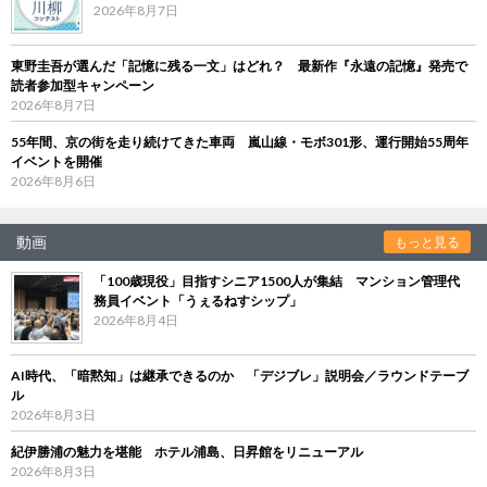
2026年8月7日
東野圭吾が選んだ「記憶に残る一文」はどれ？ 最新作『永遠の記憶』発売で
読者参加型キャンペーン
2026年8月7日
55年間、京の街を走り続けてきた車両 嵐山線・モボ301形、運行開始55周年
イベントを開催
2026年8月6日
動画
もっと見る
「100歳現役」目指すシニア1500人が集結 マンション管理代
務員イベント「うぇるねすシップ」
2026年8月4日
AI時代、「暗黙知」は継承できるのか 「デジブレ」説明会／ラウンドテーブ
ル
2026年8月3日
紀伊勝浦の魅力を堪能 ホテル浦島、日昇館をリニューアル
2026年8月3日