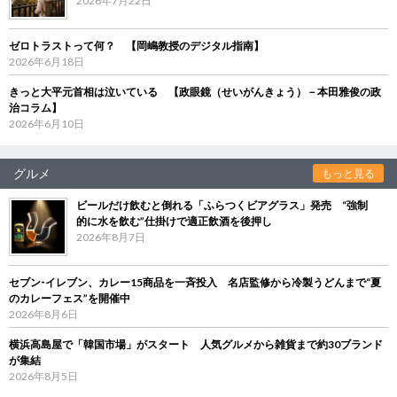
2026年7月22日
ゼロトラストって何？ 【岡嶋教授のデジタル指南】
2026年6月18日
きっと大平元首相は泣いている 【政眼鏡（せいがんきょう）－本田雅俊の政
治コラム】
2026年6月10日
グルメ
もっと見る
ビールだけ飲むと倒れる「ふらつくビアグラス」発売 “強制
的に水を飲む”仕掛けで適正飲酒を後押し
2026年8月7日
セブン‐イレブン、カレー15商品を一斉投入 名店監修から冷製うどんまで“夏
のカレーフェス”を開催中
2026年8月6日
横浜高島屋で「韓国市場」がスタート 人気グルメから雑貨まで約30ブランド
が集結
2026年8月5日