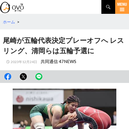
検
索
コ
ン
テ
ホーム
>
ン
ツ
尾崎が五輪代表決定プレーオフへ レス
へ
移
リング、清岡らは五輪予選に
動
共同通信 47NEWS
2023年12月24日