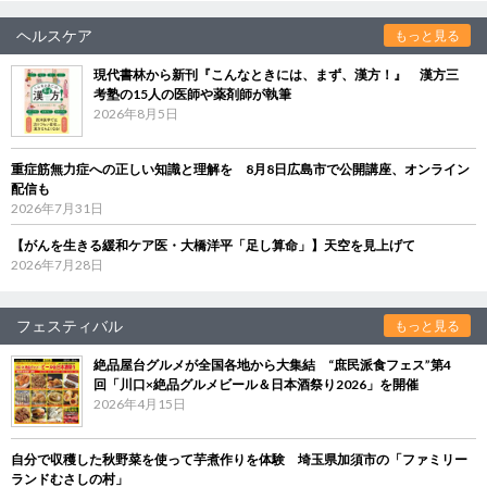
ヘルスケア
もっと見る
現代書林から新刊『こんなときには、まず、漢方！』 漢方三
考塾の15人の医師や薬剤師が執筆
2026年8月5日
重症筋無力症への正しい知識と理解を 8月8日広島市で公開講座、オンライン
配信も
2026年7月31日
【がんを生きる緩和ケア医・大橋洋平「足し算命」】天空を見上げて
2026年7月28日
フェスティバル
もっと見る
絶品屋台グルメが全国各地から大集結 “庶民派食フェス”第4
回「川口×絶品グルメビール＆日本酒祭り2026」を開催
2026年4月15日
自分で収穫した秋野菜を使って芋煮作りを体験 埼玉県加須市の「ファミリー
ランドむさしの村」