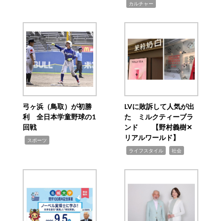
,
カルチャー
弓ヶ浜（鳥取）が初勝
LVに敗訴して人気が出
利 全日本学童野球の1
た ミルクティーブラ
回戦
ンド 【野村義樹✕
リアルワールド】
,
スポーツ
,
,
ライフスタイル
社会