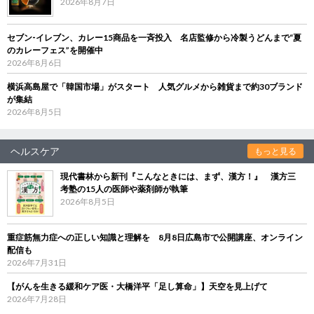
2026年8月7日
セブン‐イレブン、カレー15商品を一斉投入 名店監修から冷製うどんまで“夏
のカレーフェス”を開催中
2026年8月6日
横浜高島屋で「韓国市場」がスタート 人気グルメから雑貨まで約30ブランド
が集結
2026年8月5日
ヘルスケア
もっと見る
現代書林から新刊『こんなときには、まず、漢方！』 漢方三
考塾の15人の医師や薬剤師が執筆
2026年8月5日
重症筋無力症への正しい知識と理解を 8月8日広島市で公開講座、オンライン
配信も
2026年7月31日
【がんを生きる緩和ケア医・大橋洋平「足し算命」】天空を見上げて
2026年7月28日