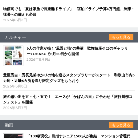
物価高でも「夏は家族で長距離ドライブ」 宿泊ドライブ予算4万円超、渋滞・
猛暑への備えも必須
2026年8月3日
カルチャー
もっと見る
6人の作家が描く“風景と猫”の共演 歌舞伎座そばのギャラリ
ーYOHAKUで8月20日から開催
2026年8月9日
豊臣秀吉・秀長兄弟ゆかりの地を巡るスタンプラリーがスタート 和歌山市内5
カ所・近畿6カ所を巡り限定グッズをもらおう
2026年8月8日
旅の思い出を五・七・五で！ エースが「かばんの日」に合わせ「旅行川柳コ
ンテスト」を開催
2026年8月7日
動画
もっと見る
「100歳現役」目指すシニア1500人が集結 マンション管理代