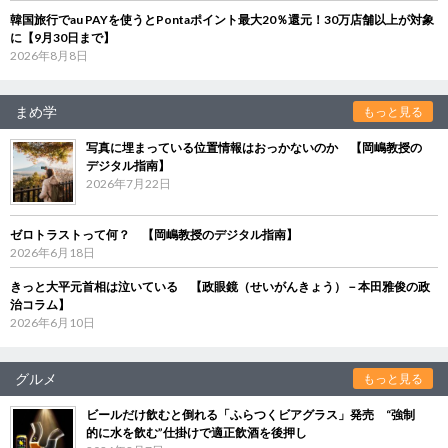
韓国旅行でau PAYを使うとPontaポイント最大20％還元！30万店舗以上が対象
に【9月30日まで】
2026年8月8日
まめ学
もっと見る
写真に埋まっている位置情報はおっかないのか 【岡嶋教授の
デジタル指南】
2026年7月22日
ゼロトラストって何？ 【岡嶋教授のデジタル指南】
2026年6月18日
きっと大平元首相は泣いている 【政眼鏡（せいがんきょう）－本田雅俊の政
治コラム】
2026年6月10日
グルメ
もっと見る
ビールだけ飲むと倒れる「ふらつくビアグラス」発売 “強制
的に水を飲む”仕掛けで適正飲酒を後押し