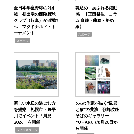
全日本学童野球の2回
魂込め、あふれる躍動
戦 初出場の西陵野球
感 【正田裕生 コラ
クラブ（岐阜）が3回戦
ム 直線・曲線・斜め
へ マクドナルド・ト
線】
ーナメント
,
スポーツ
,
スポーツ
新しい水辺の過ごし方
6人の作家が描く“風景
を提案 札幌市・豊平
と猫”の共演 歌舞伎座
川でイベント「川見
そばのギャラリー
2026」を開催
YOHAKUで8月20日か
ら開催
,
ライフスタイル