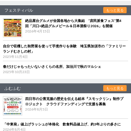
フェスティバル
もっと見る
絶品屋台グルメが全国各地から大集結 “庶民派食フェス”第4
回「川口×絶品グルメビール＆日本酒祭り2026」を開催
2026年4月15日
自分で収穫した秋野菜を使って芋煮作りを体験 埼玉県加須市の「ファミリー
ランドむさしの村」
2025年11月4日
春だけじゃもったいないさくらの名所、加治川で秋のマルシェ
2025年10月23日
ふむふむ
もっと見る
四日市の公害克服の歴史を伝える絵本『スモックリン』制作プ
ロジェクト クラウドファンディングで支援を募集
2026年8月5日
「中東発」値上げラッシュが本格化 飲食料品値上げ、約3年ぶりの多さに
2026年8月4日