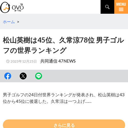
検
索
コ
ン
テ
ホーム
>
ン
ツ
松山英樹は45位、久常涼78位 男子ゴル
へ
移
フの世界ランキング
動
共同通信 47NEWS
2023年12月25日
男子ゴルフの24日付世界ランキングが発表され、松山英樹は43
位から45位に後退した。久常涼は一つ上げ……
さらに見る