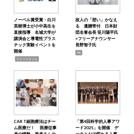
ノーベル賞受賞・白川
故人の「想い」かなえ
英樹博士が小中高生を
る 遺贈寄付 日本財
直接指導 名城大学が
団名誉会長 笹川陽平氏
講演会と導電性プラス
×フリーアナウンサー
チック実験イベントを
長野智子氏
開催
PR
,
ライフスタイル
CAR T細胞療法はチー
「第4回科学的人事アワ
ム医療だ！ 医療従事
ード2025」を開催 デ
者の情熱、患者さんの
ータとAIで変わる人事