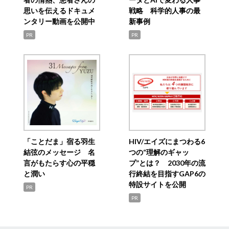
思いを伝えるドキュメ
戦略 科学的人事の最
ンタリー動画を公開中
新事例
PR
PR
「ことだま」宿る羽生
HIV/エイズにまつわる6
結弦のメッセージ 名
つの“理解のギャッ
言がもたらす心の平穏
プ”とは？ 2030年の流
と潤い
行終結を目指すGAP6の
特設サイトを公開
PR
PR