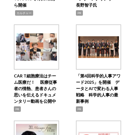
ら開催
長野智子氏
,
カルチャー
PR
CAR T細胞療法はチー
「第4回科学的人事アワ
ム医療だ！ 医療従事
ード2025」を開催 デ
者の情熱、患者さんの
ータとAIで変わる人事
思いを伝えるドキュメ
戦略 科学的人事の最
ンタリー動画を公開中
新事例
PR
PR