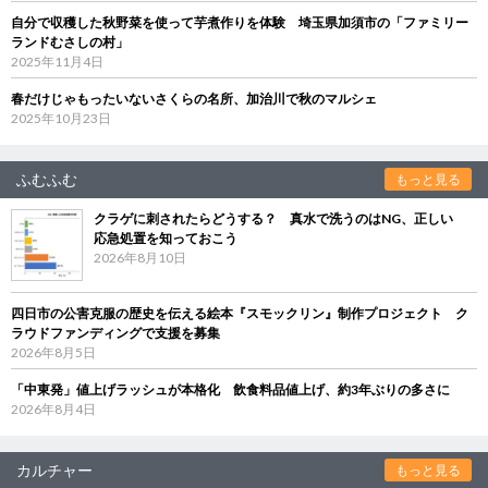
自分で収穫した秋野菜を使って芋煮作りを体験 埼玉県加須市の「ファミリー
ランドむさしの村」
2025年11月4日
春だけじゃもったいないさくらの名所、加治川で秋のマルシェ
2025年10月23日
ふむふむ
もっと見る
クラゲに刺されたらどうする？ 真水で洗うのはNG、正しい
応急処置を知っておこう
2026年8月10日
四日市の公害克服の歴史を伝える絵本『スモックリン』制作プロジェクト ク
ラウドファンディングで支援を募集
2026年8月5日
「中東発」値上げラッシュが本格化 飲食料品値上げ、約3年ぶりの多さに
2026年8月4日
カルチャー
もっと見る