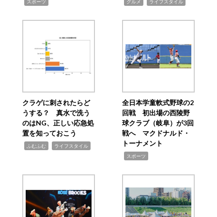
,
,
,
スポーツ
グルメ
ライフスタイル
クラゲに刺されたらど
全日本学童軟式野球の2
うする？ 真水で洗う
回戦 初出場の西陵野
のはNG、正しい応急処
球クラブ（岐阜）が3回
置を知っておこう
戦へ マクドナルド・
トーナメント
,
,
ふむふむ
ライフスタイル
,
スポーツ