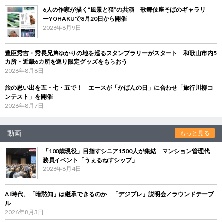
6人の作家が描く“風景と猫”の共演 歌舞伎座そばのギャラリ
ーYOHAKUで8月20日から開催
2026年8月9日
豊臣秀吉・秀長兄弟ゆかりの地を巡るスタンプラリーがスタート 和歌山市内5
カ所・近畿6カ所を巡り限定グッズをもらおう
2026年8月8日
旅の思い出を五・七・五で！ エースが「かばんの日」に合わせ「旅行川柳コ
ンテスト」を開催
2026年8月7日
動画
もっと見る
「100歳現役」目指すシニア1500人が集結 マンション管理代
務員イベント「うぇるねすシップ」
2026年8月4日
AI時代、「暗黙知」は継承できるのか 「デジブレ」説明会／ラウンドテーブ
ル
2026年8月3日