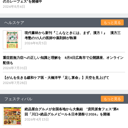
のカレーフェス”を開催中
2026年8月6日
ヘルスケア
もっと見る
現代書林から新刊『こんなときには、まず、漢方！』 漢方三
考塾の15人の医師や薬剤師が執筆
2026年8月5日
重症筋無力症への正しい知識と理解を 8月8日広島市で公開講座、オンライン
配信も
2026年7月31日
【がんを生きる緩和ケア医・大橋洋平「足し算命」】天空を見上げて
2026年7月28日
フェスティバル
もっと見る
絶品屋台グルメが全国各地から大集結 “庶民派食フェス”第4
回「川口×絶品グルメビール＆日本酒祭り2026」を開催
2026年4月15日