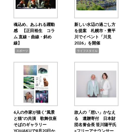
魂込め、あふれる躍動
新しい水辺の過ごし方
感 【正田裕生 コラ
を提案 札幌市・豊平
ム 直線・曲線・斜め
川でイベント「川見
線】
2026」を開催
,
,
スポーツ
ライフスタイル
6人の作家が描く“風景
故人の「想い」かなえ
と猫”の共演 歌舞伎座
る 遺贈寄付 日本財
そばのギャラリー
団名誉会長 笹川陽平氏
YOHAKUで8月20日か
×フリーアナウンサー