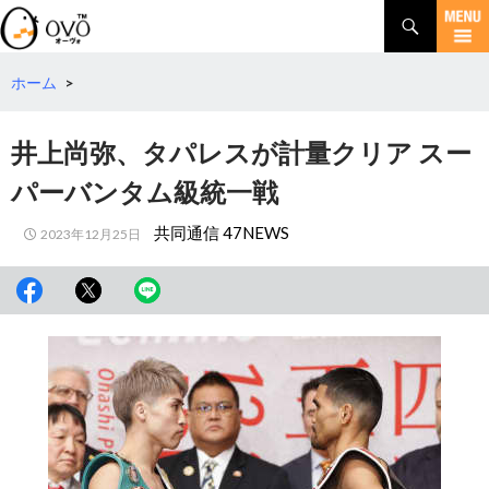
検
索
コ
ン
テ
ホーム
>
ン
ツ
井上尚弥、タパレスが計量クリア スー
へ
移
パーバンタム級統一戦
動
共同通信 47NEWS
2023年12月25日