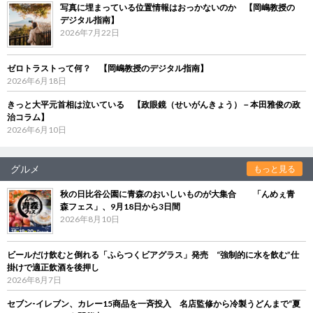
写真に埋まっている位置情報はおっかないのか 【岡嶋教授の
デジタル指南】
2026年7月22日
ゼロトラストって何？ 【岡嶋教授のデジタル指南】
2026年6月18日
きっと大平元首相は泣いている 【政眼鏡（せいがんきょう）－本田雅俊の政
治コラム】
2026年6月10日
グルメ
もっと見る
秋の日比谷公園に青森のおいしいものが大集合 「んめぇ青
森フェス」、9月18日から3日間
2026年8月10日
ビールだけ飲むと倒れる「ふらつくビアグラス」発売 “強制的に水を飲む”仕
掛けで適正飲酒を後押し
2026年8月7日
セブン‐イレブン、カレー15商品を一斉投入 名店監修から冷製うどんまで“夏