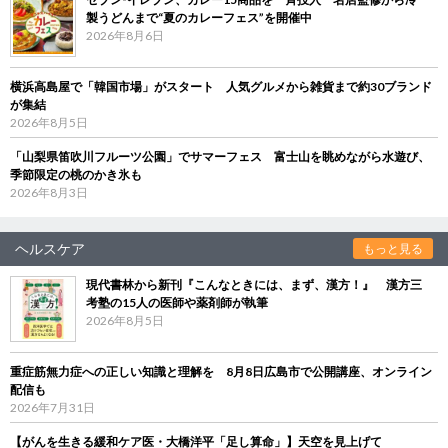
製うどんまで“夏のカレーフェス”を開催中
2026年8月6日
横浜高島屋で「韓国市場」がスタート 人気グルメから雑貨まで約30ブランド
が集結
2026年8月5日
「山梨県笛吹川フルーツ公園」でサマーフェス 富士山を眺めながら水遊び、
季節限定の桃のかき氷も
2026年8月3日
ヘルスケア
もっと見る
現代書林から新刊『こんなときには、まず、漢方！』 漢方三
考塾の15人の医師や薬剤師が執筆
2026年8月5日
重症筋無力症への正しい知識と理解を 8月8日広島市で公開講座、オンライン
配信も
2026年7月31日
【がんを生きる緩和ケア医・大橋洋平「足し算命」】天空を見上げて