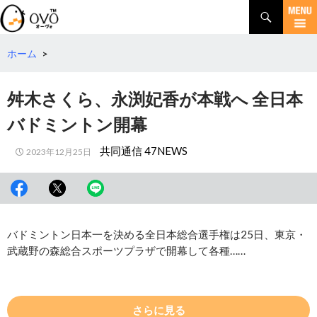
検
索
コ
ン
テ
ホーム
>
ン
ツ
舛木さくら、永渕妃香が本戦へ 全日本
へ
移
バドミントン開幕
動
共同通信 47NEWS
2023年12月25日
バドミントン日本一を決める全日本総合選手権は25日、東京・
武蔵野の森総合スポーツプラザで開幕して各種……
さらに見る