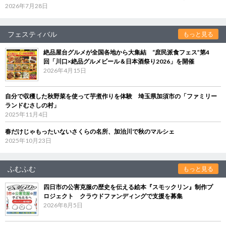
2026年7月28日
フェスティバル
もっと見る
絶品屋台グルメが全国各地から大集結 “庶民派食フェス”第4
回「川口×絶品グルメビール＆日本酒祭り2026」を開催
2026年4月15日
自分で収穫した秋野菜を使って芋煮作りを体験 埼玉県加須市の「ファミリー
ランドむさしの村」
2025年11月4日
春だけじゃもったいないさくらの名所、加治川で秋のマルシェ
2025年10月23日
ふむふむ
もっと見る
四日市の公害克服の歴史を伝える絵本『スモックリン』制作プ
ロジェクト クラウドファンディングで支援を募集
2026年8月5日