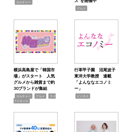
ス”を開催中
,
カルチャー
,
グルメ
横浜高島屋で「韓国市
行革甲子園 沼尾波子
場」がスタート 人気
東洋大学教授 連載
グルメから雑貨まで約
「よんななエコノミ
30ブランドが集結
ー」
,
,
,
,
カルチャー
グルメ
ライ
ビジネス
フスタイル