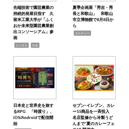
先端技術で園芸農業の
夏季企画展「秀吉・秀
持続的発展目指す 久
長と和歌山」 和歌山
留米工業大学が「ふく
市立博物館で8月8日か
おか未来型園芸農業創
ら
出コンソーシアム」参
,
カルチャー
画
,
,
ビジネス
社会
日本史と世界史を旅す
セブン‐イレブン、カレ
るRPG 「時渡り」、
ー15商品を一斉投入
iOS/Androidで配信開
名店監修から冷製うど
始
んまで“夏のカレーフェ