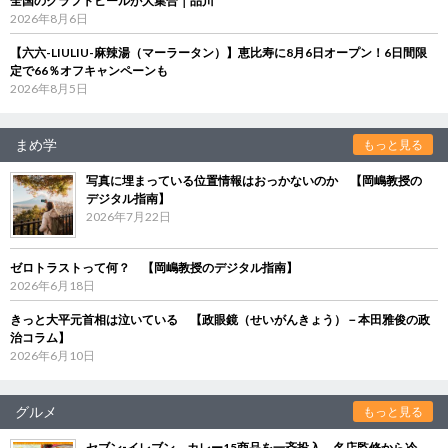
全国のクラフトビールが大集合｜品川
2026年8月6日
【六六-LIULIU-麻辣湯（マーラータン）】恵比寿に8月6日オープン！6日間限
定で66％オフキャンペーンも
2026年8月5日
まめ学
もっと見る
写真に埋まっている位置情報はおっかないのか 【岡嶋教授の
デジタル指南】
2026年7月22日
ゼロトラストって何？ 【岡嶋教授のデジタル指南】
2026年6月18日
きっと大平元首相は泣いている 【政眼鏡（せいがんきょう）－本田雅俊の政
治コラム】
2026年6月10日
グルメ
もっと見る
セブン‐イレブン、カレー15商品を一斉投入 名店監修から冷