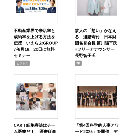
不動産業界で来店率と
故人の「想い」かなえ
成約率を上げる方法を
る 遺贈寄付 日本財
伝授 いえらぶGROUP
団名誉会長 笹川陽平氏
が8月18、20日に無料
×フリーアナウンサー
セミナー
長野智子氏
,
ビジネス
PR
CAR T細胞療法はチー
「第4回科学的人事アワ
ム医療だ！ 医療従事
ード2025」を開催 デ