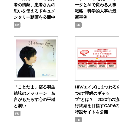
者の情熱、患者さんの
ータとAIで変わる人事
思いを伝えるドキュメ
戦略 科学的人事の最
ンタリー動画を公開中
新事例
PR
PR
「ことだま」宿る羽生
HIV/エイズにまつわる6
結弦のメッセージ 名
つの“理解のギャッ
言がもたらす心の平穏
プ”とは？ 2030年の流
と潤い
行終結を目指すGAP6の
特設サイトを公開
PR
PR