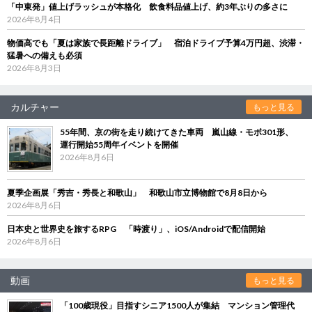
「中東発」値上げラッシュが本格化 飲食料品値上げ、約3年ぶりの多さに
2026年8月4日
物価高でも「夏は家族で長距離ドライブ」 宿泊ドライブ予算4万円超、渋滞・
猛暑への備えも必須
2026年8月3日
カルチャー
もっと見る
55年間、京の街を走り続けてきた車両 嵐山線・モボ301形、
運行開始55周年イベントを開催
2026年8月6日
夏季企画展「秀吉・秀長と和歌山」 和歌山市立博物館で8月8日から
2026年8月6日
日本史と世界史を旅するRPG 「時渡り」、iOS/Androidで配信開始
2026年8月6日
動画
もっと見る
「100歳現役」目指すシニア1500人が集結 マンション管理代