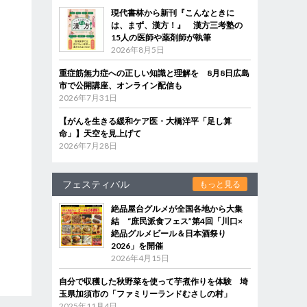
現代書林から新刊『こんなときに
は、まず、漢方！』 漢方三考塾の
15人の医師や薬剤師が執筆
2026年8月5日
重症筋無力症への正しい知識と理解を 8月8日広島
市で公開講座、オンライン配信も
2026年7月31日
【がんを生きる緩和ケア医・大橋洋平「足し算
命」】天空を見上げて
2026年7月28日
フェスティバル
もっと見る
絶品屋台グルメが全国各地から大集
結 “庶民派食フェス”第4回「川口×
絶品グルメビール＆日本酒祭り
2026」を開催
2026年4月15日
自分で収穫した秋野菜を使って芋煮作りを体験 埼
玉県加須市の「ファミリーランドむさしの村」
2025年11月4日