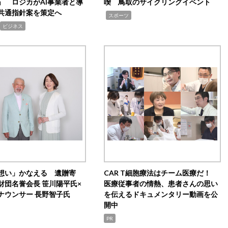
」 ロジカがAI事業者と導
喫 鳥取のサイクリングイベント
共通指針案を策定へ
,
スポーツ
ビジネス
想い」かなえる 遺贈寄
CAR T細胞療法はチーム医療だ！
財団名誉会長 笹川陽平氏×
医療従事者の情熱、患者さんの思い
ナウンサー 長野智子氏
を伝えるドキュメンタリー動画を公
開中
PR