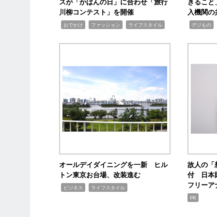
スが「かばんの日」に合わせ「旅行
きること
川柳コンテスト」を開催
入機関の
,
,
,
,
,
おでかけ
ファッション
ライフスタイル
デジもの
オールデイダイニングを一新 ヒル
故人の「
トン東京お台場、改装進む
付 日本
フリーア
,
,
ビジネス
ライフスタイル
PR