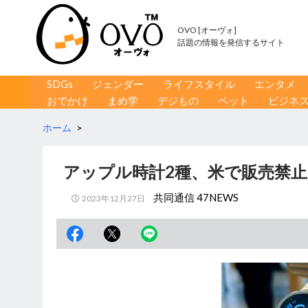
OVO [オーヴォ]
話題の情報を発信するサイト
コンテンツへ移動
検
SDGs
ジェンダー
ライフスタイル
エンタメ
索
おでかけ
まめ学
デジもの
ペット
ビジネ
ホーム
>
アップル時計2種、米で販売禁止
共同通信 47NEWS
2023年12月27日