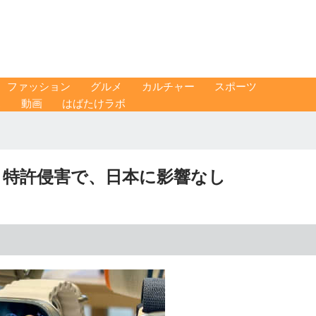
ファッション
グルメ
カルチャー
スポーツ
ス
動画
はばたけラボ
 特許侵害で、日本に影響なし