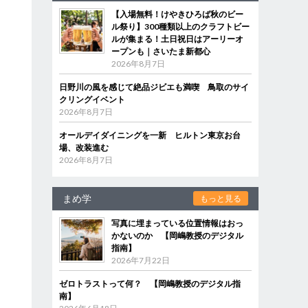
【入場無料！けやきひろば秋のビー
ル祭り】300種類以上のクラフトビー
ルが集まる！土日祝日はアーリーオ
ープンも｜さいたま新都心
2026年8月7日
日野川の風を感じて絶品ジビエも満喫 鳥取のサイ
クリングイベント
2026年8月7日
オールデイダイニングを一新 ヒルトン東京お台
場、改装進む
2026年8月7日
まめ学
もっと見る
写真に埋まっている位置情報はおっ
かないのか 【岡嶋教授のデジタル
指南】
2026年7月22日
ゼロトラストって何？ 【岡嶋教授のデジタル指
南】