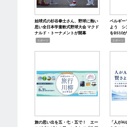
始球式の杉谷拳士さん、野球に熱い
ベルギー
思い全日本学童軟式野球大会 マクド
よう シ
ナルド・トーナメントが開幕
をBS1
,
,
スポーツ
スポーツ
旅の思い出を五・七・五で！ エー
「人がA