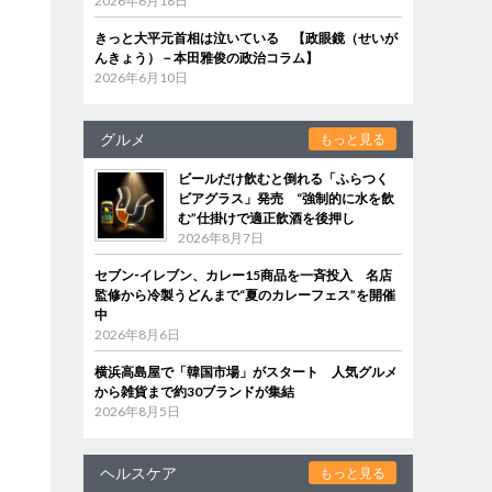
2026年6月18日
きっと大平元首相は泣いている 【政眼鏡（せいが
んきょう）－本田雅俊の政治コラム】
2026年6月10日
グルメ
もっと見る
ビールだけ飲むと倒れる「ふらつく
ビアグラス」発売 “強制的に水を飲
む”仕掛けで適正飲酒を後押し
2026年8月7日
セブン‐イレブン、カレー15商品を一斉投入 名店
監修から冷製うどんまで“夏のカレーフェス”を開催
中
2026年8月6日
横浜高島屋で「韓国市場」がスタート 人気グルメ
から雑貨まで約30ブランドが集結
2026年8月5日
ヘルスケア
もっと見る