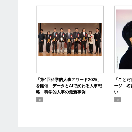
「第4回科学的人事アワード2025」
「ことだ
を開催 データとAIで変わる人事戦
ージ 名
略 科学的人事の最新事例
い
PR
PR