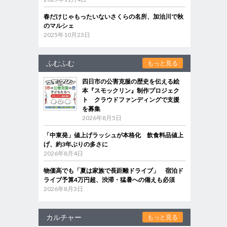
春だけじゃもったいないさくらの名所、加治川で秋
のマルシェ
2025年10月23日
ふむふむ
もっと見る
四日市の公害克服の歴史を伝える絵
本『スモックリン』制作プロジェク
ト クラウドファンディングで支援
を募集
2026年8月5日
「中東発」値上げラッシュが本格化 飲食料品値上
げ、約3年ぶりの多さに
2026年8月4日
物価高でも「夏は家族で長距離ドライブ」 宿泊ド
ライブ予算4万円超、渋滞・猛暑への備えも必須
2026年8月3日
カルチャー
もっと見る