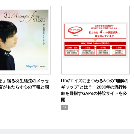
ま」宿る羽生結弦のメッセ
HIV/エイズにまつわる6つの“理解の
言がもたらす心の平穏と潤
ギャップ”とは？ 2030年の流行終
結を目指すGAP6の特設サイトを公
開
PR