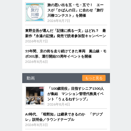
旅の思い出を五・七・五で！ エー
スが「かばんの日」に合わせ「旅行
川柳コンテスト」を開催
2026年8月7日
東野圭吾が選んだ「記憶に残る一文」はどれ？ 最
新作『永遠の記憶』発売で読者参加型キャンペーン
2026年8月7日
55年間、京の街を走り続けてきた車両 嵐山線・モ
ボ301形、運行開始55周年イベントを開催
2026年8月6日
動画
もっと見る
「100歳現役」目指すシニア1500人
が集結 マンション管理代務員イベ
ント「うぇるねすシップ」
2026年8月4日
AI時代、「暗黙知」は継承できるのか 「デジブ
レ」説明会／ラウンドテーブル
2026年8月3日