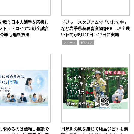
で戦う日本人選手を応援し
ドジャースタジアムで「いわて牛」
ント＝トロイデン戦全試合
など岩手県産農畜産物をPR JA全農
0が今季も無料放送
いわてが8月10日～12日に実施
,
,
スポーツ
ビジネス
Iに求めるのは信頼し相談で
日野川の風を感じて絶品ジビエも満