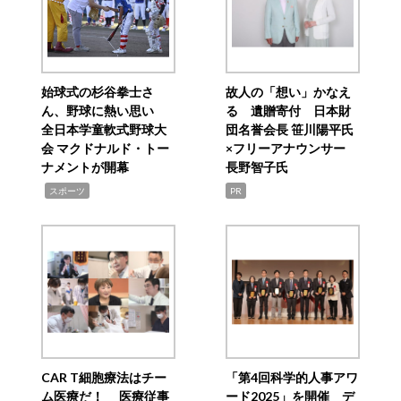
始球式の杉谷拳士さ
故人の「想い」かなえ
ん、野球に熱い思い
る 遺贈寄付 日本財
全日本学童軟式野球大
団名誉会長 笹川陽平氏
会 マクドナルド・トー
×フリーアナウンサー
ナメントが開幕
長野智子氏
,
スポーツ
PR
CAR T細胞療法はチー
「第4回科学的人事アワ
ム医療だ！ 医療従事
ード2025」を開催 デ