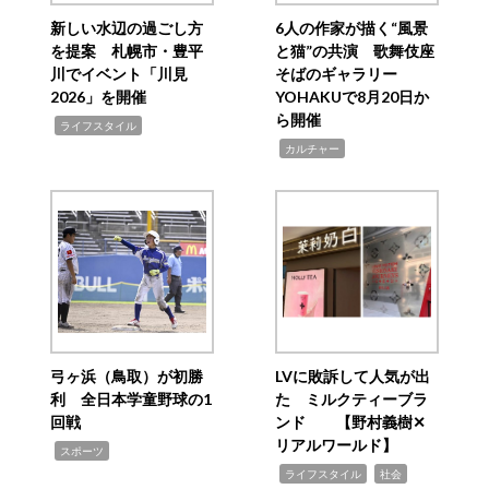
新しい水辺の過ごし方
6人の作家が描く“風景
を提案 札幌市・豊平
と猫”の共演 歌舞伎座
川でイベント「川見
そばのギャラリー
2026」を開催
YOHAKUで8月20日か
ら開催
,
ライフスタイル
,
カルチャー
弓ヶ浜（鳥取）が初勝
LVに敗訴して人気が出
利 全日本学童野球の1
た ミルクティーブラ
回戦
ンド 【野村義樹✕
リアルワールド】
,
スポーツ
,
,
ライフスタイル
社会