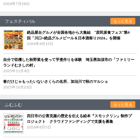
2026年7月28日
フェスティバル
もっと見る
絶品屋台グルメが全国各地から大集結 “庶民派食フェス”第4
回「川口×絶品グルメビール＆日本酒祭り2026」を開催
2026年4月15日
自分で収穫した秋野菜を使って芋煮作りを体験 埼玉県加須市の「ファミリー
ランドむさしの村」
2025年11月4日
春だけじゃもったいないさくらの名所、加治川で秋のマルシェ
2025年10月23日
ふむふむ
もっと見る
四日市の公害克服の歴史を伝える絵本『スモックリン』制作プ
ロジェクト クラウドファンディングで支援を募集
2026年8月5日