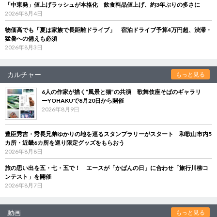
「中東発」値上げラッシュが本格化 飲食料品値上げ、約3年ぶりの多さに
2026年8月4日
物価高でも「夏は家族で長距離ドライブ」 宿泊ドライブ予算4万円超、渋滞・
猛暑への備えも必須
2026年8月3日
カルチャー
もっと見る
6人の作家が描く“風景と猫”の共演 歌舞伎座そばのギャラリ
ーYOHAKUで8月20日から開催
2026年8月9日
豊臣秀吉・秀長兄弟ゆかりの地を巡るスタンプラリーがスタート 和歌山市内5
カ所・近畿6カ所を巡り限定グッズをもらおう
2026年8月8日
旅の思い出を五・七・五で！ エースが「かばんの日」に合わせ「旅行川柳コ
ンテスト」を開催
2026年8月7日
動画
もっと見る