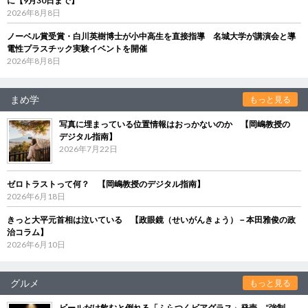
に【9月30日まで】
2026年8月8日
ノーベル賞受賞・白川英樹博士が小中高生を直接指導 名城大学が講演会と導
電性プラスチック実験イベントを開催
2026年8月8日
まめ学
もっと見る
写真に埋まっている位置情報はおっかないのか 【岡嶋教授の
デジタル指南】
2026年7月22日
ゼロトラストって何？ 【岡嶋教授のデジタル指南】
2026年6月18日
きっと大平元首相は泣いている 【政眼鏡（せいがんきょう）－本田雅俊の政
治コラム】
2026年6月10日
グルメ
もっと見る
ビールだけ飲むと倒れる「ふらつくビアグラス」発売 “強制