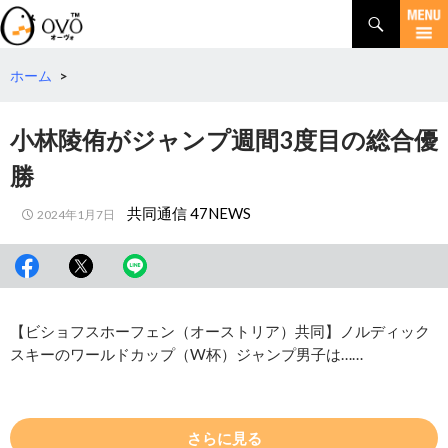
検
索
コ
ン
テ
ホーム
>
ン
ツ
小林陵侑がジャンプ週間3度目の総合優
へ
移
勝
動
共同通信 47NEWS
2024年1月7日
【ビショフスホーフェン（オーストリア）共同】ノルディック
スキーのワールドカップ（W杯）ジャンプ男子は……
さらに見る