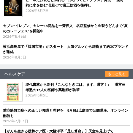
的に水を飲む”仕掛けで適正飲酒を後押し
2026年8月7日
セブン‐イレブン、カレー15商品を一斉投入 名店監修から冷製うどんまで“夏
のカレーフェス”を開催中
2026年8月6日
横浜高島屋で「韓国市場」がスタート 人気グルメから雑貨まで約30ブランド
が集結
2026年8月5日
ヘルスケア
もっと見る
現代書林から新刊『こんなときには、まず、漢方！』 漢方三
考塾の15人の医師や薬剤師が執筆
2026年8月5日
重症筋無力症への正しい知識と理解を 8月8日広島市で公開講座、オンライン
配信も
2026年7月31日
【がんを生きる緩和ケア医・大橋洋平「足し算命」】天空を見上げて