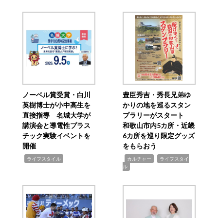
ノーベル賞受賞・白川
豊臣秀吉・秀長兄弟ゆ
英樹博士が小中高生を
かりの地を巡るスタン
直接指導 名城大学が
プラリーがスタート
講演会と導電性プラス
和歌山市内5カ所・近畿
チック実験イベントを
6カ所を巡り限定グッズ
開催
をもらおう
,
,
,
ライフスタイル
カルチャー
ライフスタイ
ル