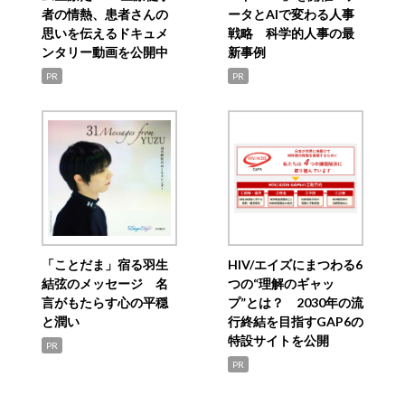
者の情熱、患者さんの
ータとAIで変わる人事
思いを伝えるドキュメ
戦略 科学的人事の最
ンタリー動画を公開中
新事例
PR
PR
「ことだま」宿る羽生
HIV/エイズにまつわる6
結弦のメッセージ 名
つの“理解のギャッ
言がもたらす心の平穏
プ”とは？ 2030年の流
と潤い
行終結を目指すGAP6の
特設サイトを公開
PR
PR