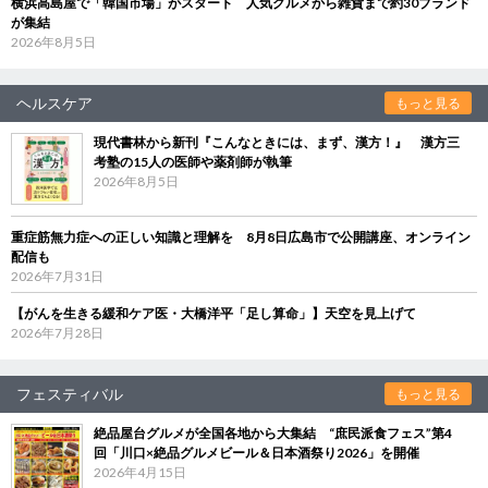
横浜高島屋で「韓国市場」がスタート 人気グルメから雑貨まで約30ブランド
が集結
2026年8月5日
ヘルスケア
もっと見る
現代書林から新刊『こんなときには、まず、漢方！』 漢方三
考塾の15人の医師や薬剤師が執筆
2026年8月5日
重症筋無力症への正しい知識と理解を 8月8日広島市で公開講座、オンライン
配信も
2026年7月31日
【がんを生きる緩和ケア医・大橋洋平「足し算命」】天空を見上げて
2026年7月28日
フェスティバル
もっと見る
絶品屋台グルメが全国各地から大集結 “庶民派食フェス”第4
回「川口×絶品グルメビール＆日本酒祭り2026」を開催
2026年4月15日