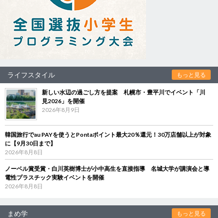
ライフスタイル
もっと見る
新しい水辺の過ごし方を提案 札幌市・豊平川でイベント「川
見2026」を開催
2026年8月9日
韓国旅行でau PAYを使うとPontaポイント最大20％還元！30万店舗以上が対象
に【9月30日まで】
2026年8月8日
ノーベル賞受賞・白川英樹博士が小中高生を直接指導 名城大学が講演会と導
電性プラスチック実験イベントを開催
2026年8月8日
まめ学
もっと見る