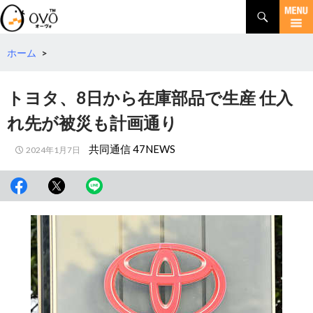
検
索
コ
ン
テ
ホーム
>
ン
ツ
トヨタ、8日から在庫部品で生産 仕入
へ
移
れ先が被災も計画通り
動
共同通信 47NEWS
2024年1月7日