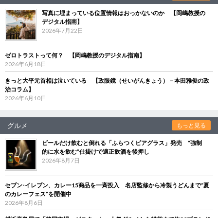
写真に埋まっている位置情報はおっかないのか 【岡嶋教授の
デジタル指南】
2026年7月22日
ゼロトラストって何？ 【岡嶋教授のデジタル指南】
2026年6月18日
きっと大平元首相は泣いている 【政眼鏡（せいがんきょう）－本田雅俊の政
治コラム】
2026年6月10日
グルメ
もっと見る
ビールだけ飲むと倒れる「ふらつくビアグラス」発売 “強制
的に水を飲む”仕掛けで適正飲酒を後押し
2026年8月7日
セブン‐イレブン、カレー15商品を一斉投入 名店監修から冷製うどんまで“夏
のカレーフェス”を開催中
2026年8月6日