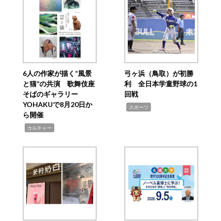
6人の作家が描く“風景
弓ヶ浜（鳥取）が初勝
と猫”の共演 歌舞伎座
利 全日本学童野球の1
そばのギャラリー
回戦
YOHAKUで8月20日か
,
スポーツ
ら開催
,
カルチャー