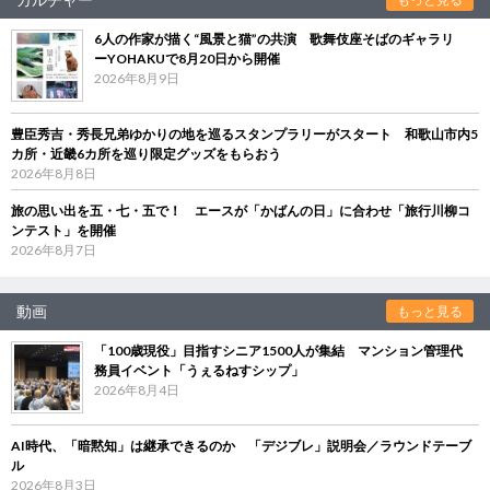
6人の作家が描く“風景と猫”の共演 歌舞伎座そばのギャラリ
ーYOHAKUで8月20日から開催
2026年8月9日
豊臣秀吉・秀長兄弟ゆかりの地を巡るスタンプラリーがスタート 和歌山市内5
カ所・近畿6カ所を巡り限定グッズをもらおう
2026年8月8日
旅の思い出を五・七・五で！ エースが「かばんの日」に合わせ「旅行川柳コ
ンテスト」を開催
2026年8月7日
動画
もっと見る
「100歳現役」目指すシニア1500人が集結 マンション管理代
務員イベント「うぇるねすシップ」
2026年8月4日
AI時代、「暗黙知」は継承できるのか 「デジブレ」説明会／ラウンドテーブ
ル
2026年8月3日