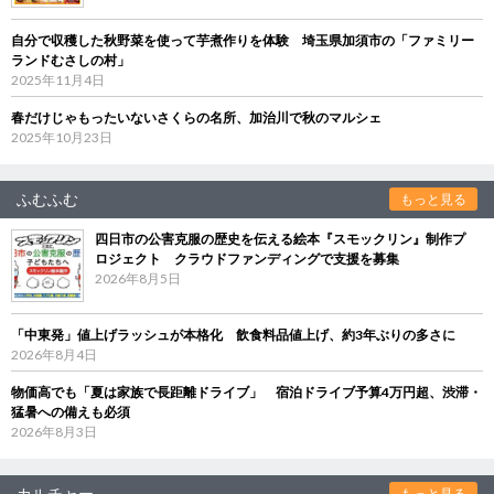
自分で収穫した秋野菜を使って芋煮作りを体験 埼玉県加須市の「ファミリー
ランドむさしの村」
2025年11月4日
春だけじゃもったいないさくらの名所、加治川で秋のマルシェ
2025年10月23日
ふむふむ
もっと見る
四日市の公害克服の歴史を伝える絵本『スモックリン』制作プ
ロジェクト クラウドファンディングで支援を募集
2026年8月5日
「中東発」値上げラッシュが本格化 飲食料品値上げ、約3年ぶりの多さに
2026年8月4日
物価高でも「夏は家族で長距離ドライブ」 宿泊ドライブ予算4万円超、渋滞・
猛暑への備えも必須
2026年8月3日
カルチャー
もっと見る