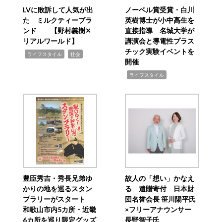
LVに敗訴して人気が出
ノーベル賞受賞・白川
た ミルクティーブラ
英樹博士が小中高生を
ンド 【野村義樹✕
直接指導 名城大学が
リアルワールド】
講演会と導電性プラス
チック実験イベントを
,
,
ライフスタイル
社会
開催
,
ライフスタイル
豊臣秀吉・秀長兄弟ゆ
故人の「想い」かなえ
かりの地を巡るスタン
る 遺贈寄付 日本財
プラリーがスタート
団名誉会長 笹川陽平氏
和歌山市内5カ所・近畿
×フリーアナウンサー
6カ所を巡り限定グッズ
長野智子氏