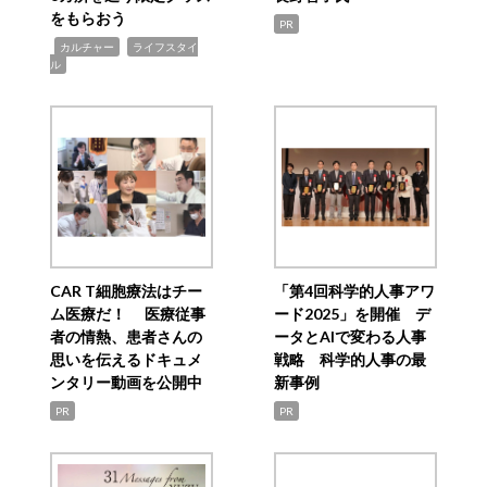
をもらおう
PR
,
,
カルチャー
ライフスタイ
ル
CAR T細胞療法はチー
「第4回科学的人事アワ
ム医療だ！ 医療従事
ード2025」を開催 デ
者の情熱、患者さんの
ータとAIで変わる人事
思いを伝えるドキュメ
戦略 科学的人事の最
ンタリー動画を公開中
新事例
PR
PR