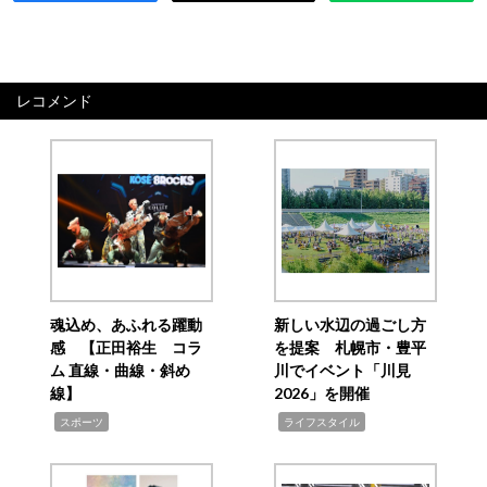
レコメンド
魂込め、あふれる躍動
新しい水辺の過ごし方
感 【正田裕生 コラ
を提案 札幌市・豊平
ム 直線・曲線・斜め
川でイベント「川見
線】
2026」を開催
,
,
スポーツ
ライフスタイル