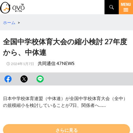
検
索
コ
ン
テ
ホーム
>
ン
ツ
全国中学校体育大会の縮小検討 27年度
へ
移
から、中体連
動
共同通信 47NEWS
2024年1月7日
日本中学校体育連盟（中体連）が全国中学校体育大会（全中）
の規模縮小を検討していることが7日、関係者へ……
さらに見る