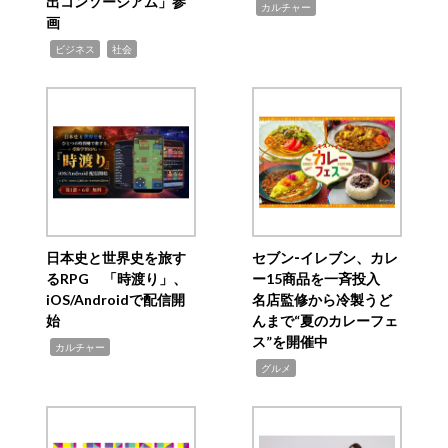
出コンソーシアム」参
,
カルチャー
画
,
,
ビジネス
社会
日本史と世界史を旅す
セブン‐イレブン、カレ
るRPG 「時渡り」、
ー15商品を一斉投入
iOS/Androidで配信開
名店監修から冷製うど
始
んまで“夏のカレーフェ
ス”を開催中
,
カルチャー
,
グルメ