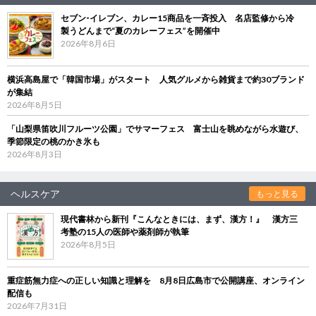
セブン‐イレブン、カレー15商品を一斉投入 名店監修から冷
製うどんまで“夏のカレーフェス”を開催中
2026年8月6日
横浜高島屋で「韓国市場」がスタート 人気グルメから雑貨まで約30ブランド
が集結
2026年8月5日
「山梨県笛吹川フルーツ公園」でサマーフェス 富士山を眺めながら水遊び、
季節限定の桃のかき氷も
2026年8月3日
ヘルスケア
もっと見る
現代書林から新刊『こんなときには、まず、漢方！』 漢方三
考塾の15人の医師や薬剤師が執筆
2026年8月5日
重症筋無力症への正しい知識と理解を 8月8日広島市で公開講座、オンライン
配信も
2026年7月31日