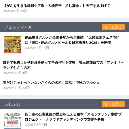
【がんを生きる緩和ケア医・大橋洋平「足し算命」】天空を見上げて
2026年7月28日
フェスティバル
もっと見る
絶品屋台グルメが全国各地から大集結 “庶民派食フェス”第4
回「川口×絶品グルメビール＆日本酒祭り2026」を開催
2026年4月15日
自分で収穫した秋野菜を使って芋煮作りを体験 埼玉県加須市の「ファミリー
ランドむさしの村」
2025年11月4日
春だけじゃもったいないさくらの名所、加治川で秋のマルシェ
2025年10月23日
ふむふむ
もっと見る
四日市の公害克服の歴史を伝える絵本『スモックリン』制作プ
ロジェクト クラウドファンディングで支援を募集
2026年8月5日