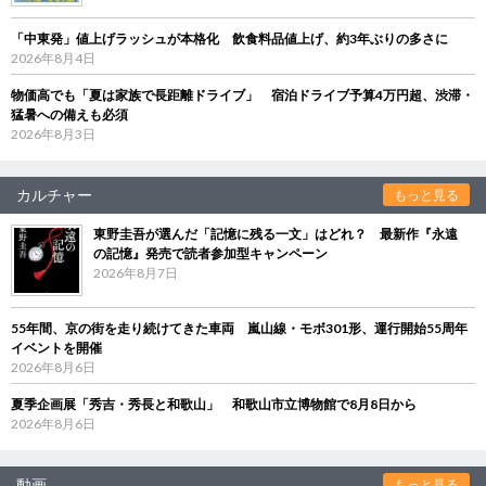
「中東発」値上げラッシュが本格化 飲食料品値上げ、約3年ぶりの多さに
2026年8月4日
物価高でも「夏は家族で長距離ドライブ」 宿泊ドライブ予算4万円超、渋滞・
猛暑への備えも必須
2026年8月3日
カルチャー
もっと見る
東野圭吾が選んだ「記憶に残る一文」はどれ？ 最新作『永遠
の記憶』発売で読者参加型キャンペーン
2026年8月7日
55年間、京の街を走り続けてきた車両 嵐山線・モボ301形、運行開始55周年
イベントを開催
2026年8月6日
夏季企画展「秀吉・秀長と和歌山」 和歌山市立博物館で8月8日から
2026年8月6日
動画
もっと見る