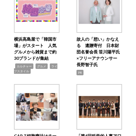
横浜高島屋で「韓国市
故人の「想い」かなえ
場」がスタート 人気
る 遺贈寄付 日本財
グルメから雑貨まで約
団名誉会長 笹川陽平氏
30ブランドが集結
×フリーアナウンサー
長野智子氏
,
,
,
カルチャー
グルメ
ライ
フスタイル
PR
CAR T細胞療法はチー
「第4回科学的人事アワ