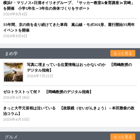
横浜F・マリノス×日清オイリオグループ、「サッカー教室&食育講座 in 宮崎」
を開催 小学1年生～3年生の身体づくりをサポート
2026年8月6日
55年間、京の街を走り続けてきた車両 嵐山線・モボ301形、運行開始55周年
イベントを開催
2026年8月6日
まめ学
もっと見る
写真に埋まっている位置情報はおっかないのか 【岡嶋教授の
デジタル指南】
2026年7月22日
ゼロトラストって何？ 【岡嶋教授のデジタル指南】
2026年6月18日
きっと大平元首相は泣いている 【政眼鏡（せいがんきょう）－本田雅俊の政
治コラム】
2026年6月10日
グルメ
もっと見る