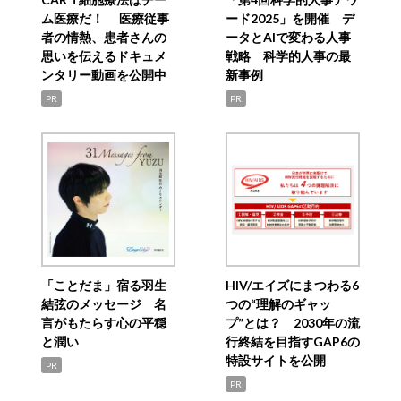
ム医療だ！ 医療従事
ード2025」を開催 デ
者の情熱、患者さんの
ータとAIで変わる人事
思いを伝えるドキュメ
戦略 科学的人事の最
ンタリー動画を公開中
新事例
PR
PR
「ことだま」宿る羽生
HIV/エイズにまつわる6
結弦のメッセージ 名
つの“理解のギャッ
言がもたらす心の平穏
プ”とは？ 2030年の流
と潤い
行終結を目指すGAP6の
特設サイトを公開
PR
PR