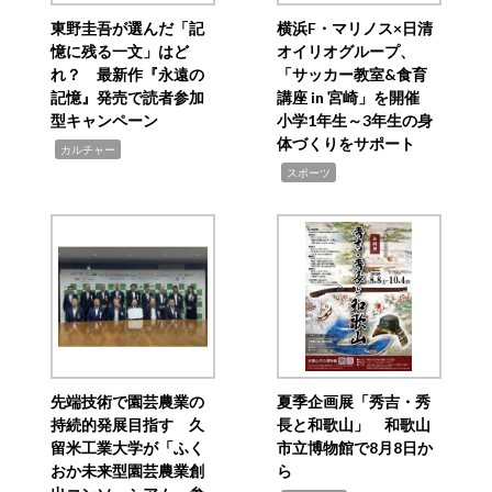
東野圭吾が選んだ「記
横浜F・マリノス×日清
憶に残る一文」はど
オイリオグループ、
れ？ 最新作『永遠の
「サッカー教室&食育
記憶』発売で読者参加
講座 in 宮崎」を開催
型キャンペーン
小学1年生～3年生の身
体づくりをサポート
,
カルチャー
,
スポーツ
先端技術で園芸農業の
夏季企画展「秀吉・秀
持続的発展目指す 久
長と和歌山」 和歌山
留米工業大学が「ふく
市立博物館で8月8日か
おか未来型園芸農業創
ら