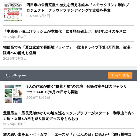
四日市の公害克服の歴史を伝える絵本『スモックリン』制作プ
ロジェクト クラウドファンディングで支援を募集
2026年8月5日
「中東発」値上げラッシュが本格化 飲食料品値上げ、約3年ぶりの多さに
2026年8月4日
物価高でも「夏は家族で長距離ドライブ」 宿泊ドライブ予算4万円超、渋滞・
猛暑への備えも必須
2026年8月3日
カルチャー
もっと見る
6人の作家が描く“風景と猫”の共演 歌舞伎座そばのギャラリ
ーYOHAKUで8月20日から開催
2026年8月9日
豊臣秀吉・秀長兄弟ゆかりの地を巡るスタンプラリーがスタート 和歌山市内5
カ所・近畿6カ所を巡り限定グッズをもらおう
2026年8月8日
旅の思い出を五・七・五で！ エースが「かばんの日」に合わせ「旅行川柳コ