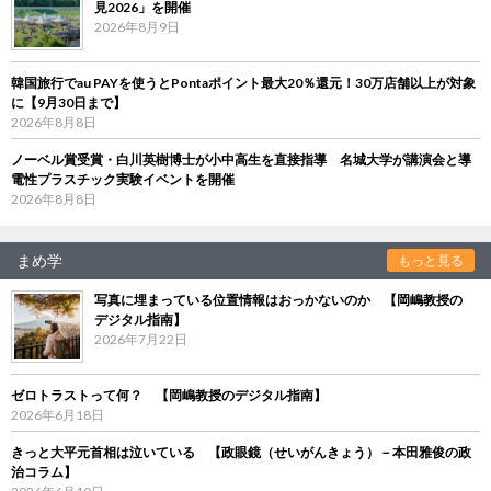
見2026」を開催
2026年8月9日
韓国旅行でau PAYを使うとPontaポイント最大20％還元！30万店舗以上が対象
に【9月30日まで】
2026年8月8日
ノーベル賞受賞・白川英樹博士が小中高生を直接指導 名城大学が講演会と導
電性プラスチック実験イベントを開催
2026年8月8日
まめ学
もっと見る
写真に埋まっている位置情報はおっかないのか 【岡嶋教授の
デジタル指南】
2026年7月22日
ゼロトラストって何？ 【岡嶋教授のデジタル指南】
2026年6月18日
きっと大平元首相は泣いている 【政眼鏡（せいがんきょう）－本田雅俊の政
治コラム】