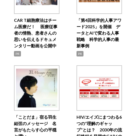
CAR T細胞療法はチー
「第4回科学的人事アワ
ム医療だ！ 医療従事
ード2025」を開催 デ
者の情熱、患者さんの
ータとAIで変わる人事
思いを伝えるドキュメ
戦略 科学的人事の最
ンタリー動画を公開中
新事例
PR
PR
「ことだま」宿る羽生
HIV/エイズにまつわる6
結弦のメッセージ 名
つの“理解のギャッ
言がもたらす心の平穏
プ”とは？ 2030年の流