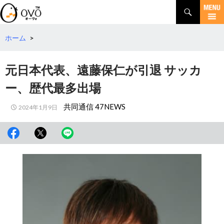
検
索
コ
ン
テ
ホーム
>
ン
ツ
元日本代表、遠藤保仁が引退 サッカ
へ
移
ー、歴代最多出場
動
共同通信 47NEWS
2024年1月9日