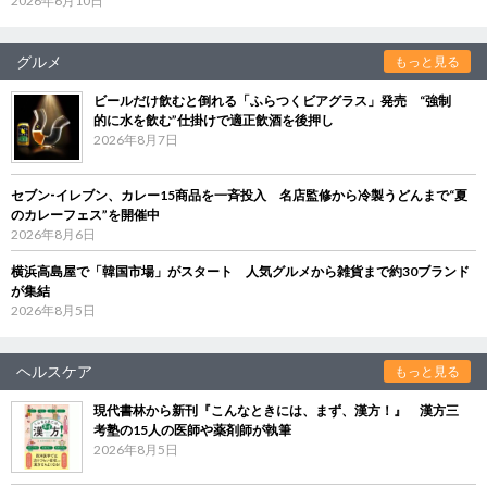
2026年6月10日
グルメ
もっと見る
ビールだけ飲むと倒れる「ふらつくビアグラス」発売 “強制
的に水を飲む”仕掛けで適正飲酒を後押し
2026年8月7日
セブン‐イレブン、カレー15商品を一斉投入 名店監修から冷製うどんまで“夏
のカレーフェス”を開催中
2026年8月6日
横浜高島屋で「韓国市場」がスタート 人気グルメから雑貨まで約30ブランド
が集結
2026年8月5日
ヘルスケア
もっと見る
現代書林から新刊『こんなときには、まず、漢方！』 漢方三
考塾の15人の医師や薬剤師が執筆
2026年8月5日