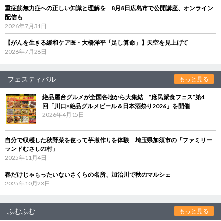
重症筋無力症への正しい知識と理解を 8月8日広島市で公開講座、オンライン
配信も
2026年7月31日
【がんを生きる緩和ケア医・大橋洋平「足し算命」】天空を見上げて
2026年7月28日
フェスティバル
もっと見る
絶品屋台グルメが全国各地から大集結 “庶民派食フェス”第4
回「川口×絶品グルメビール＆日本酒祭り2026」を開催
2026年4月15日
自分で収穫した秋野菜を使って芋煮作りを体験 埼玉県加須市の「ファミリー
ランドむさしの村」
2025年11月4日
春だけじゃもったいないさくらの名所、加治川で秋のマルシェ
2025年10月23日
ふむふむ
もっと見る