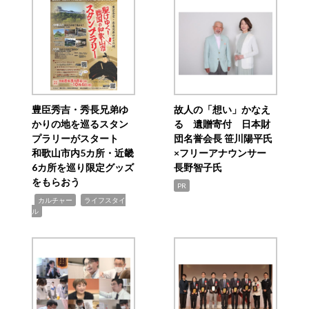
豊臣秀吉・秀長兄弟ゆ
故人の「想い」かなえ
かりの地を巡るスタン
る 遺贈寄付 日本財
プラリーがスタート
団名誉会長 笹川陽平氏
和歌山市内5カ所・近畿
×フリーアナウンサー
6カ所を巡り限定グッズ
長野智子氏
をもらおう
PR
,
,
カルチャー
ライフスタイ
ル