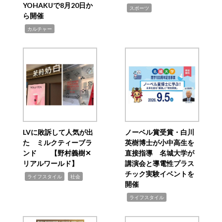
YOHAKUで8月20日か
,
スポーツ
ら開催
,
カルチャー
LVに敗訴して人気が出
ノーベル賞受賞・白川
た ミルクティーブラ
英樹博士が小中高生を
ンド 【野村義樹✕
直接指導 名城大学が
リアルワールド】
講演会と導電性プラス
チック実験イベントを
,
,
ライフスタイル
社会
開催
,
ライフスタイル