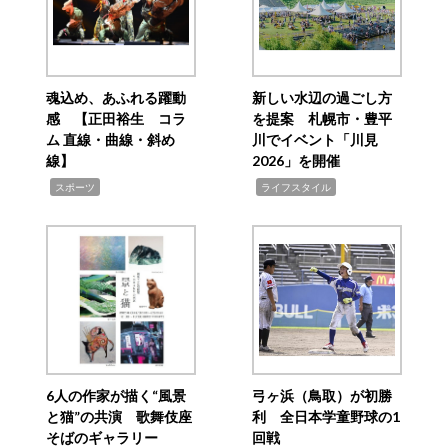
魂込め、あふれる躍動
新しい水辺の過ごし方
感 【正田裕生 コラ
を提案 札幌市・豊平
ム 直線・曲線・斜め
川でイベント「川見
線】
2026」を開催
,
,
スポーツ
ライフスタイル
6人の作家が描く“風景
弓ヶ浜（鳥取）が初勝
と猫”の共演 歌舞伎座
利 全日本学童野球の1
そばのギャラリー
回戦