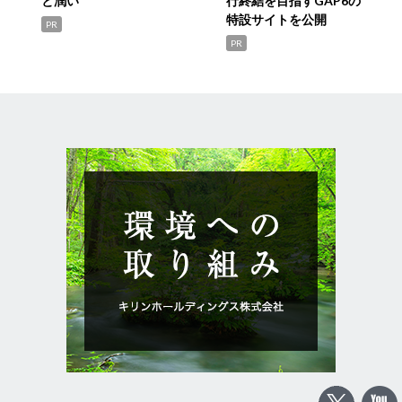
と潤い
行終結を目指すGAP6の
特設サイトを公開
PR
PR