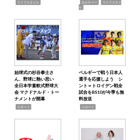
,
,
,
ライフスタイル
カルチャー
ライフスタイ
ル
始球式の杉谷拳士さ
ベルギーで戦う日本人
ん、野球に熱い思い
選手を応援しよう シ
全日本学童軟式野球大
ント＝トロイデン戦全
会 マクドナルド・トー
試合をBS10が今季も無
ナメントが開幕
料放送
,
,
スポーツ
スポーツ