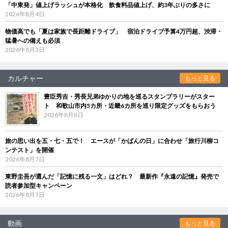
「中東発」値上げラッシュが本格化 飲食料品値上げ、約3年ぶりの多さに
2026年8月4日
物価高でも「夏は家族で長距離ドライブ」 宿泊ドライブ予算4万円超、渋滞・
猛暑への備えも必須
2026年8月3日
カルチャー
もっと見る
豊臣秀吉・秀長兄弟ゆかりの地を巡るスタンプラリーがスター
ト 和歌山市内5カ所・近畿6カ所を巡り限定グッズをもらおう
2026年8月8日
旅の思い出を五・七・五で！ エースが「かばんの日」に合わせ「旅行川柳コ
ンテスト」を開催
2026年8月7日
東野圭吾が選んだ「記憶に残る一文」はどれ？ 最新作『永遠の記憶』発売で
読者参加型キャンペーン
2026年8月7日
動画
もっと見る