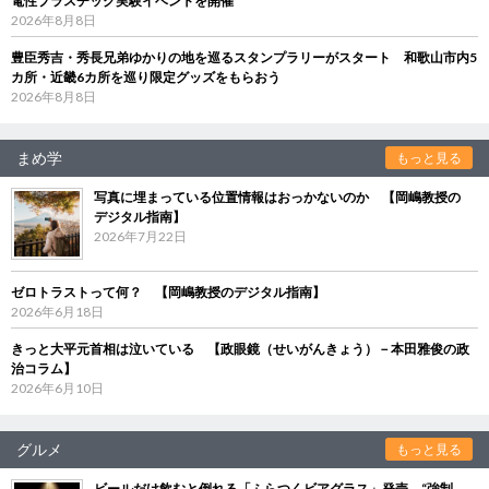
電性プラスチック実験イベントを開催
2026年8月8日
豊臣秀吉・秀長兄弟ゆかりの地を巡るスタンプラリーがスタート 和歌山市内5
カ所・近畿6カ所を巡り限定グッズをもらおう
2026年8月8日
まめ学
もっと見る
写真に埋まっている位置情報はおっかないのか 【岡嶋教授の
デジタル指南】
2026年7月22日
ゼロトラストって何？ 【岡嶋教授のデジタル指南】
2026年6月18日
きっと大平元首相は泣いている 【政眼鏡（せいがんきょう）－本田雅俊の政
治コラム】
2026年6月10日
グルメ
もっと見る
ビールだけ飲むと倒れる「ふらつくビアグラス」発売 “強制