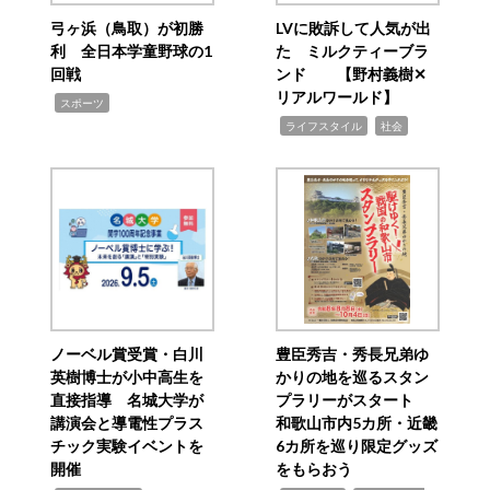
弓ヶ浜（鳥取）が初勝
LVに敗訴して人気が出
利 全日本学童野球の1
た ミルクティーブラ
回戦
ンド 【野村義樹✕
リアルワールド】
,
スポーツ
,
,
ライフスタイル
社会
ノーベル賞受賞・白川
豊臣秀吉・秀長兄弟ゆ
英樹博士が小中高生を
かりの地を巡るスタン
直接指導 名城大学が
プラリーがスタート
講演会と導電性プラス
和歌山市内5カ所・近畿
チック実験イベントを
6カ所を巡り限定グッズ
開催
をもらおう