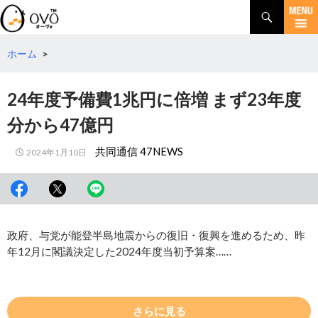
検
索
コ
ン
テ
ホーム
>
ン
ツ
24年度予備費1兆円に倍増 まず23年度
へ
移
分から47億円
動
共同通信 47NEWS
2024年1月10日
政府、与党が能登半島地震からの復旧・復興を進めるため、昨
年12月に閣議決定した2024年度当初予算案……
さらに見る