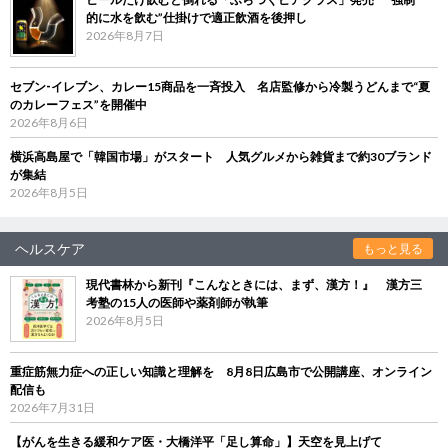
的に水を飲む”仕掛けで適正飲酒を後押し
2026年8月7日
セブン‐イレブン、カレー15商品を一斉投入 名店監修から冷製うどんまで“夏
のカレーフェス”を開催中
2026年8月6日
横浜高島屋で「韓国市場」がスタート 人気グルメから雑貨まで約30ブランド
が集結
2026年8月5日
ヘルスケア
もっと見る
現代書林から新刊『こんなときには、まず、漢方！』 漢方三
考塾の15人の医師や薬剤師が執筆
2026年8月5日
重症筋無力症への正しい知識と理解を 8月8日広島市で公開講座、オンライン
配信も
2026年7月31日
【がんを生きる緩和ケア医・大橋洋平「足し算命」】天空を見上げて