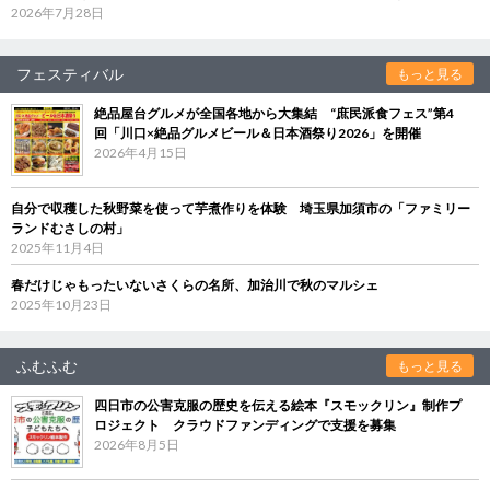
2026年7月28日
フェスティバル
もっと見る
絶品屋台グルメが全国各地から大集結 “庶民派食フェス”第4
回「川口×絶品グルメビール＆日本酒祭り2026」を開催
2026年4月15日
自分で収穫した秋野菜を使って芋煮作りを体験 埼玉県加須市の「ファミリー
ランドむさしの村」
2025年11月4日
春だけじゃもったいないさくらの名所、加治川で秋のマルシェ
2025年10月23日
ふむふむ
もっと見る
四日市の公害克服の歴史を伝える絵本『スモックリン』制作プ
ロジェクト クラウドファンディングで支援を募集
2026年8月5日