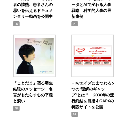
者の情熱、患者さんの
ータとAIで変わる人事
思いを伝えるドキュメ
戦略 科学的人事の最
ンタリー動画を公開中
新事例
PR
PR
「ことだま」宿る羽生
HIV/エイズにまつわる6
結弦のメッセージ 名
つの“理解のギャッ
言がもたらす心の平穏
プ”とは？ 2030年の流
と潤い
行終結を目指すGAP6の
特設サイトを公開
PR
PR