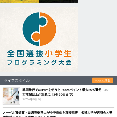
ライフスタイル
もっと見る
韓国旅行でau PAYを使うとPontaポイント最大20％還元！30
万店舗以上が対象に【9月30日まで】
2026年8月8日
ノーベル賞受賞・白川英樹博士が小中高生を直接指導 名城大学が講演会と導