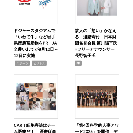
ドジャースタジアムで
故人の「想い」かなえ
「いわて牛」など岩手
る 遺贈寄付 日本財
県産農畜産物をPR JA
団名誉会長 笹川陽平氏
全農いわてが8月10日～
×フリーアナウンサー
12日に実施
長野智子氏
,
,
スポーツ
ビジネス
PR
CAR T細胞療法はチー
「第4回科学的人事アワ
ム医療だ！ 医療従事
ード2025」を開催 デ