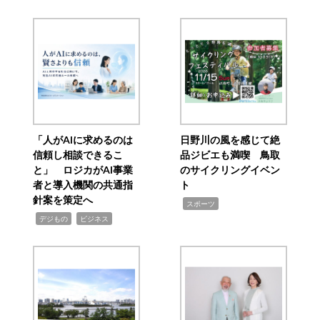
「人がAIに求めるのは
日野川の風を感じて絶
信頼し相談できるこ
品ジビエも満喫 鳥取
と」 ロジカがAI事業
のサイクリングイベン
者と導入機関の共通指
ト
針案を策定へ
,
スポーツ
,
,
デジもの
ビジネス