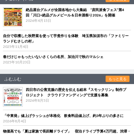
絶品屋台グルメが全国各地から大集結 “庶民派食フェス”第4
回「川口×絶品グルメビール＆日本酒祭り2026」を開催
2026年4月15日
自分で収穫した秋野菜を使って芋煮作りを体験 埼玉県加須市の「ファミリー
ランドむさしの村」
2025年11月4日
春だけじゃもったいないさくらの名所、加治川で秋のマルシェ
2025年10月23日
ふむふむ
もっと見る
四日市の公害克服の歴史を伝える絵本『スモックリン』制作プ
ロジェクト クラウドファンディングで支援を募集
2026年8月5日
「中東発」値上げラッシュが本格化 飲食料品値上げ、約3年ぶりの多さに
2026年8月4日
物価高でも「夏は家族で長距離ドライブ」 宿泊ドライブ予算4万円超、渋滞・