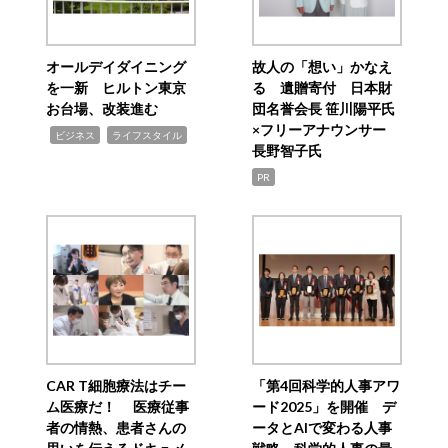
オールデイダイニング
故人の「想い」かなえ
を一新 ヒルトン東京
る 遺贈寄付 日本財
お台場、改装進む
団名誉会長 笹川陽平氏
×フリーアナウンサー
,
,
ビジネス
ライフスタイル
長野智子氏
PR
CAR T細胞療法はチー
「第4回科学的人事アワ
ム医療だ！ 医療従事
ード2025」を開催 デ
者の情熱、患者さんの
ータとAIで変わる人事