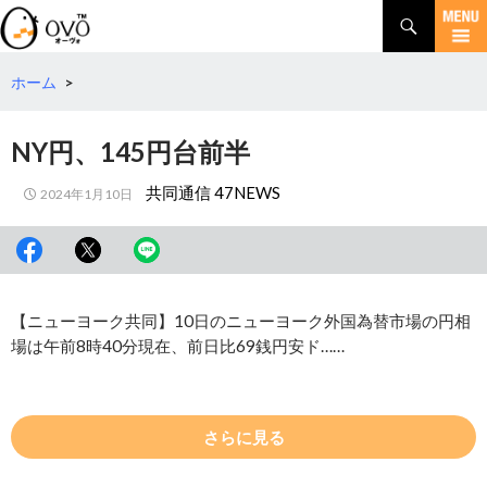
検
索
コ
ン
テ
ホーム
>
ン
ツ
NY円、145円台前半
へ
移
共同通信 47NEWS
2024年1月10日
動
【ニューヨーク共同】10日のニューヨーク外国為替市場の円相
場は午前8時40分現在、前日比69銭円安ド……
さらに見る