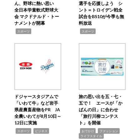
ん、野球に熱い思い
選手を応援しよう シ
全日本学童軟式野球大
ント＝トロイデン戦全
会 マクドナルド・トー
試合をBS10が今季も無
ナメントが開幕
料放送
,
,
スポーツ
スポーツ
ドジャースタジアムで
旅の思い出を五・七・
「いわて牛」など岩手
五で！ エースが「か
県産農畜産物をPR JA
ばんの日」に合わせ
全農いわてが8月10日～
「旅行川柳コンテス
12日に実施
ト」を開催
,
,
,
,
,
スポーツ
ビジネス
おでかけ
ファッション
ライフスタイル