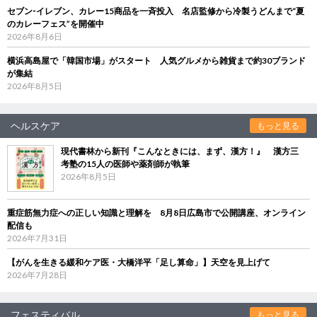
セブン‐イレブン、カレー15商品を一斉投入 名店監修から冷製うどんまで“夏
のカレーフェス”を開催中
2026年8月6日
横浜高島屋で「韓国市場」がスタート 人気グルメから雑貨まで約30ブランド
が集結
2026年8月5日
ヘルスケア
もっと見る
現代書林から新刊『こんなときには、まず、漢方！』 漢方三
考塾の15人の医師や薬剤師が執筆
2026年8月5日
重症筋無力症への正しい知識と理解を 8月8日広島市で公開講座、オンライン
配信も
2026年7月31日
【がんを生きる緩和ケア医・大橋洋平「足し算命」】天空を見上げて
2026年7月28日
フェスティバル
もっと見る