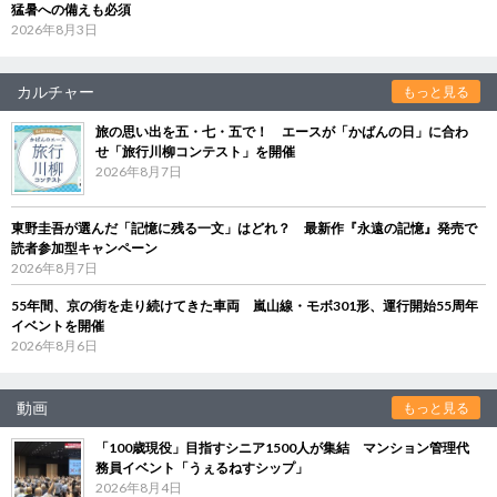
猛暑への備えも必須
2026年8月3日
カルチャー
もっと見る
旅の思い出を五・七・五で！ エースが「かばんの日」に合わ
せ「旅行川柳コンテスト」を開催
2026年8月7日
東野圭吾が選んだ「記憶に残る一文」はどれ？ 最新作『永遠の記憶』発売で
読者参加型キャンペーン
2026年8月7日
55年間、京の街を走り続けてきた車両 嵐山線・モボ301形、運行開始55周年
イベントを開催
2026年8月6日
動画
もっと見る
「100歳現役」目指すシニア1500人が集結 マンション管理代
務員イベント「うぇるねすシップ」
2026年8月4日