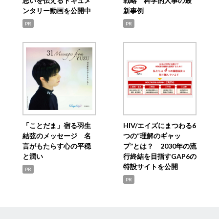
思いを伝えるドキュメ
戦略 科学的人事の最
ンタリー動画を公開中
新事例
PR
PR
「ことだま」宿る羽生
HIV/エイズにまつわる6
結弦のメッセージ 名
つの“理解のギャッ
言がもたらす心の平穏
プ”とは？ 2030年の流
と潤い
行終結を目指すGAP6の
特設サイトを公開
PR
PR