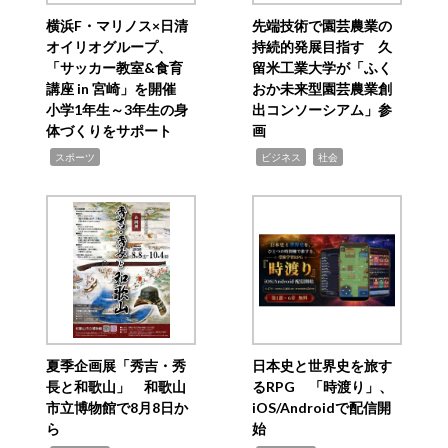
横浜F・マリノス×日清
先端技術で園芸農業の
オイリオグループ、
持続的発展目指す 久
「サッカー教室&食育
留米工業大学が「ふく
講座 in 宮崎」を開催
おか未来型園芸農業創
小学1年生～3年生の身
出コンソーシアム」参
体づくりをサポート
画
,
,
,
スポーツ
ビジネス
社会
夏季企画展「秀吉・秀
日本史と世界史を旅す
長と和歌山」 和歌山
るRPG 「時渡り」、
市立博物館で8月8日か
iOS/Androidで配信開
ら
始