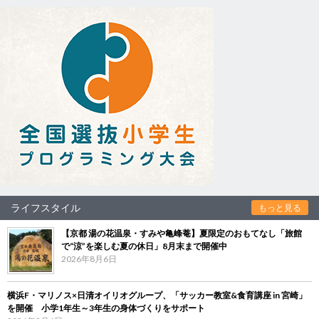
ライフスタイル
もっと見る
【京都 湯の花温泉・すみや亀峰菴】夏限定のおもてなし「旅館
で“涼”を楽しむ夏の休日」8月末まで開催中
2026年8月6日
横浜F・マリノス×日清オイリオグループ、「サッカー教室&食育講座 in 宮崎」
を開催 小学1年生～3年生の身体づくりをサポート