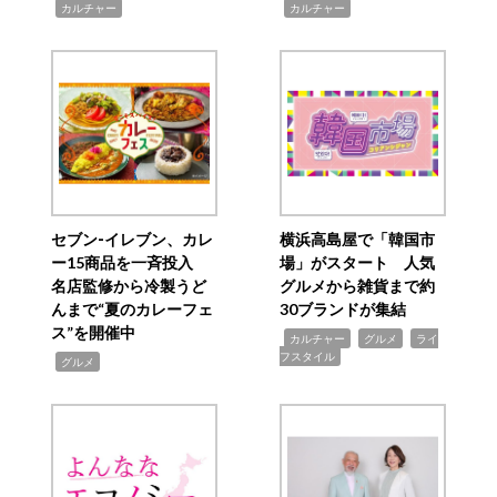
,
,
カルチャー
カルチャー
セブン‐イレブン、カレ
横浜高島屋で「韓国市
ー15商品を一斉投入
場」がスタート 人気
名店監修から冷製うど
グルメから雑貨まで約
んまで“夏のカレーフェ
30ブランドが集結
ス”を開催中
,
,
,
カルチャー
グルメ
ライ
フスタイル
,
グルメ