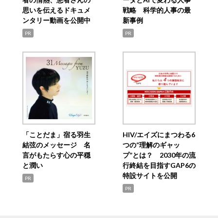
思いを伝えるドキュメ
戦略 科学的人事の最
ンタリー動画を公開中
新事例
PR
PR
「ことだま」宿る羽生
HIV/エイズにまつわる6
結弦のメッセージ 名
つの“理解のギャッ
言がもたらす心の平穏
プ”とは？ 2030年の流
と潤い
行終結を目指すGAP6の
特設サイトを公開
PR
PR