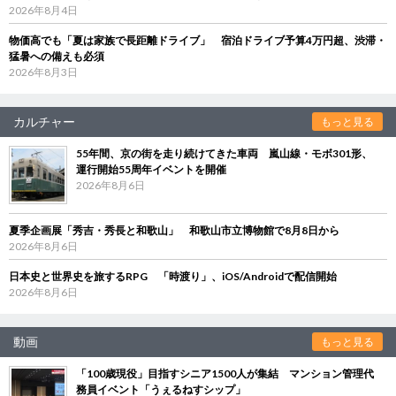
2026年8月4日
物価高でも「夏は家族で長距離ドライブ」 宿泊ドライブ予算4万円超、渋滞・
猛暑への備えも必須
2026年8月3日
カルチャー
もっと見る
55年間、京の街を走り続けてきた車両 嵐山線・モボ301形、
運行開始55周年イベントを開催
2026年8月6日
夏季企画展「秀吉・秀長と和歌山」 和歌山市立博物館で8月8日から
2026年8月6日
日本史と世界史を旅するRPG 「時渡り」、iOS/Androidで配信開始
2026年8月6日
動画
もっと見る
「100歳現役」目指すシニア1500人が集結 マンション管理代
務員イベント「うぇるねすシップ」