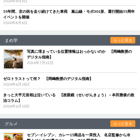
2026年8月6日
55年間、京の街を走り続けてきた車両 嵐山線・モボ301形、運行開始55周年
イベントを開催
2026年8月6日
まめ学
もっと見る
写真に埋まっている位置情報はおっかないのか 【岡嶋教授の
デジタル指南】
2026年7月22日
ゼロトラストって何？ 【岡嶋教授のデジタル指南】
2026年6月18日
きっと大平元首相は泣いている 【政眼鏡（せいがんきょう）－本田雅俊の政
治コラム】
2026年6月10日
グルメ
もっと見る
セブン‐イレブン、カレー15商品を一斉投入 名店監修から冷