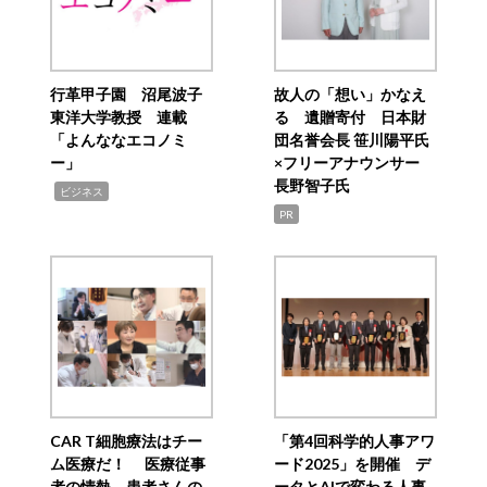
行革甲子園 沼尾波子
故人の「想い」かなえ
東洋大学教授 連載
る 遺贈寄付 日本財
「よんななエコノミ
団名誉会長 笹川陽平氏
ー」
×フリーアナウンサー
長野智子氏
,
ビジネス
PR
CAR T細胞療法はチー
「第4回科学的人事アワ
ム医療だ！ 医療従事
ード2025」を開催 デ
者の情熱、患者さんの
ータとAIで変わる人事