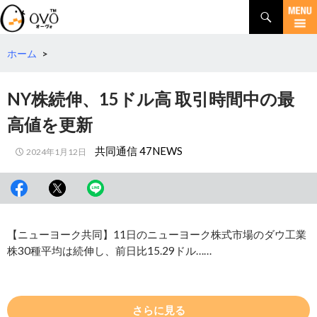
検
索
コ
ン
テ
ホーム
>
ン
ツ
NY株続伸、15ドル高 取引時間中の最
へ
移
高値を更新
動
共同通信 47NEWS
2024年1月12日
【ニューヨーク共同】11日のニューヨーク株式市場のダウ工業
株30種平均は続伸し、前日比15.29ドル……
さらに見る