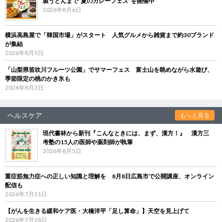
製うどんまで“夏のカレーフェス”を開催中
2026年8月6日
横浜高島屋で「韓国市場」がスタート 人気グルメから雑貨まで約30ブランド
が集結
2026年8月5日
「山梨県笛吹川フルーツ公園」でサマーフェス 富士山を眺めながら水遊び、
季節限定の桃のかき氷も
2026年8月3日
ヘルスケア
もっと見る
現代書林から新刊『こんなときには、まず、漢方！』 漢方三
考塾の15人の医師や薬剤師が執筆
2026年8月5日
重症筋無力症への正しい知識と理解を 8月8日広島市で公開講座、オンライン
配信も
2026年7月31日
【がんを生きる緩和ケア医・大橋洋平「足し算命」】天空を見上げて
2026年7月28日