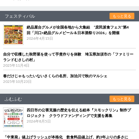
フェスティバル
もっと見る
絶品屋台グルメが全国各地から大集結 “庶民派食フェス”第4
回「川口×絶品グルメビール＆日本酒祭り2026」を開催
2026年4月15日
自分で収穫した秋野菜を使って芋煮作りを体験 埼玉県加須市の「ファミリー
ランドむさしの村」
2025年11月4日
春だけじゃもったいないさくらの名所、加治川で秋のマルシェ
2025年10月23日
ふむふむ
もっと見る
四日市の公害克服の歴史を伝える絵本『スモックリン』制作プ
ロジェクト クラウドファンディングで支援を募集
2026年8月5日
「中東発」値上げラッシュが本格化 飲食料品値上げ、約3年ぶりの多さに