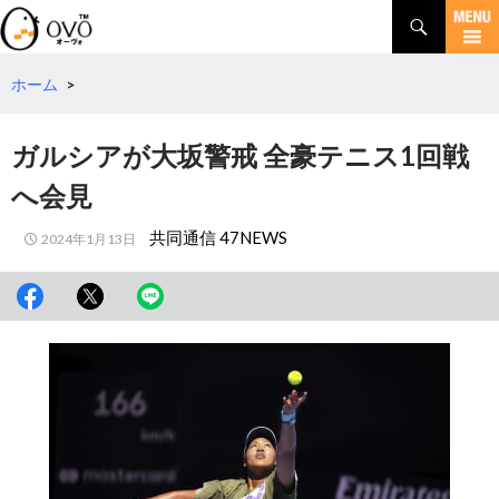
検
索
コ
ン
テ
ホーム
>
ン
ツ
ガルシアが大坂警戒 全豪テニス1回戦
へ
移
へ会見
動
共同通信 47NEWS
2024年1月13日