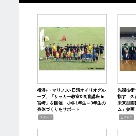
横浜F・マリノス×日清オイリオグル
先端技術
ープ、「サッカー教室&食育講座 in
指す 久
宮崎」を開催 小学1年生～3年生の
未来型園
身体づくりをサポート
ム」参画
,
,
,
スポーツ
ビジネス