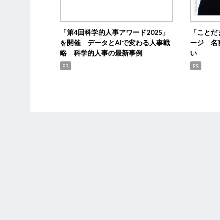
「第4回科学的人事アワード2025」
「ことだ
を開催 データとAIで変わる人事戦
ージ 名
略 科学的人事の最新事例
い
PR
PR