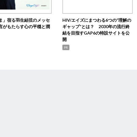
ま」宿る羽生結弦のメッセ
HIV/エイズにまつわる6つの“理解の
言がもたらす心の平穏と潤
ギャップ”とは？ 2030年の流行終
結を目指すGAP6の特設サイトを公
開
PR