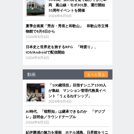
両 嵐山線・モボ301形、運行開始
55周年イベントを開催
2026年8月6日
夏季企画展「秀吉・秀長と和歌山」 和歌山市立博
物館で8月8日から
2026年8月6日
日本史と世界史を旅するRPG 「時渡り」、
iOS/Androidで配信開始
2026年8月6日
動画
もっと見る
「100歳現役」目指すシニア1500人
が集結 マンション管理代務員イベ
ント「うぇるねすシップ」
2026年8月4日
AI時代、「暗黙知」は継承できるのか 「デジブ
レ」説明会／ラウンドテーブル
2026年8月3日
紀伊勝浦の魅力を堪能 ホテル浦島、日昇館をリニ