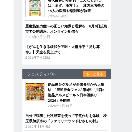
現代書林から新刊『こんなときに
は、まず、漢方！』 漢方三考塾の
15人の医師や薬剤師が執筆
2026年8月5日
重症筋無力症への正しい知識と理解を 8月8日広島
市で公開講座、オンライン配信も
2026年7月31日
【がんを生きる緩和ケア医・大橋洋平「足し算
命」】天空を見上げて
2026年7月28日
フェスティバル
もっと見る
絶品屋台グルメが全国各地から大集
結 “庶民派食フェス”第4回「川口×
絶品グルメビール＆日本酒祭り
2026」を開催
2026年4月15日
自分で収穫した秋野菜を使って芋煮作りを体験 埼
玉県加須市の「ファミリーランドむさしの村」
2025年11月4日