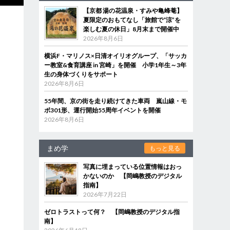
【京都 湯の花温泉・すみや亀峰菴】
夏限定のおもてなし「旅館で“涼”を
楽しむ夏の休日」8月末まで開催中
2026年8月6日
横浜F・マリノス×日清オイリオグループ、「サッカ
ー教室&食育講座 in 宮崎」を開催 小学1年生～3年
生の身体づくりをサポート
2026年8月6日
55年間、京の街を走り続けてきた車両 嵐山線・モ
ボ301形、運行開始55周年イベントを開催
2026年8月6日
まめ学
もっと見る
写真に埋まっている位置情報はおっ
かないのか 【岡嶋教授のデジタル
指南】
2026年7月22日
ゼロトラストって何？ 【岡嶋教授のデジタル指
南】