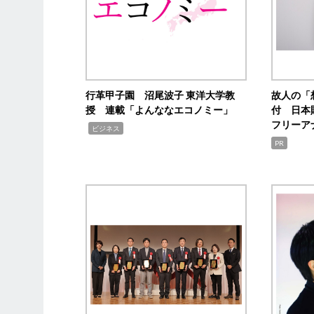
行革甲子園 沼尾波子 東洋大学教
故人の「
授 連載「よんななエコノミー」
付 日本
フリーア
,
ビジネス
PR