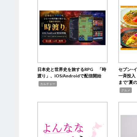
日本史と世界史を旅するRPG 「時
セブン‐
渡り」、iOS/Androidで配信開始
一斉投入
まで“夏
,
カルチャー
,
グルメ