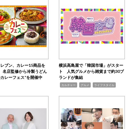
イレブン、カレー15商品を
横浜高島屋で「韓国市場」がスター
 名店監修から冷製うどん
ト 人気グルメから雑貨まで約30ブ
のカレーフェス”を開催中
ランドが集結
,
,
,
カルチャー
グルメ
ライフスタイル