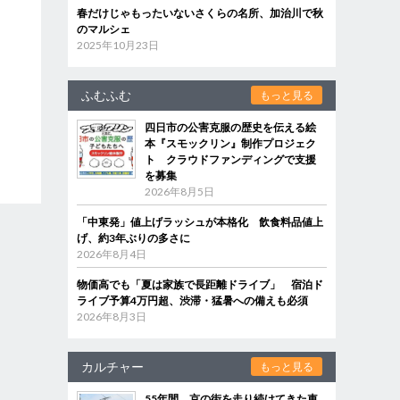
春だけじゃもったいないさくらの名所、加治川で秋
のマルシェ
2025年10月23日
ふむふむ
もっと見る
四日市の公害克服の歴史を伝える絵
本『スモックリン』制作プロジェク
ト クラウドファンディングで支援
を募集
2026年8月5日
「中東発」値上げラッシュが本格化 飲食料品値上
げ、約3年ぶりの多さに
2026年8月4日
物価高でも「夏は家族で長距離ドライブ」 宿泊ド
ライブ予算4万円超、渋滞・猛暑への備えも必須
2026年8月3日
カルチャー
もっと見る
55年間、京の街を走り続けてきた車