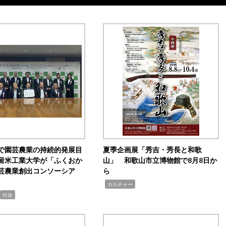
で園芸農業の持続的発展目
夏季企画展「秀吉・秀長と和歌
留米工業大学が「ふくおか
山」 和歌山市立博物館で8月8日か
芸農業創出コンソーシア
ら
,
カルチャー
社会