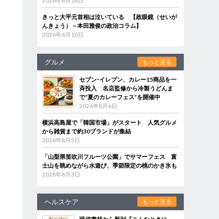
2026年6月18日
きっと大平元首相は泣いている 【政眼鏡（せいが
んきょう）－本田雅俊の政治コラム】
2026年6月10日
グルメ
もっと見る
セブン‐イレブン、カレー15商品を一
斉投入 名店監修から冷製うどんま
で“夏のカレーフェス”を開催中
2026年8月6日
横浜高島屋で「韓国市場」がスタート 人気グルメ
から雑貨まで約30ブランドが集結
2026年8月5日
「山梨県笛吹川フルーツ公園」でサマーフェス 富
士山を眺めながら水遊び、季節限定の桃のかき氷も
2026年8月3日
ヘルスケア
もっと見る