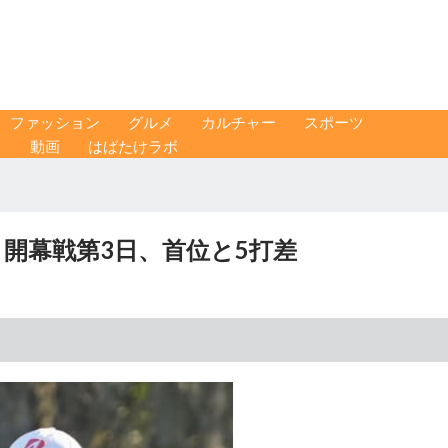
ファッション
グルメ
カルチャー
スポーツ
ス
動画
はばたけラボ
 開幕戦第3日、首位と5打差