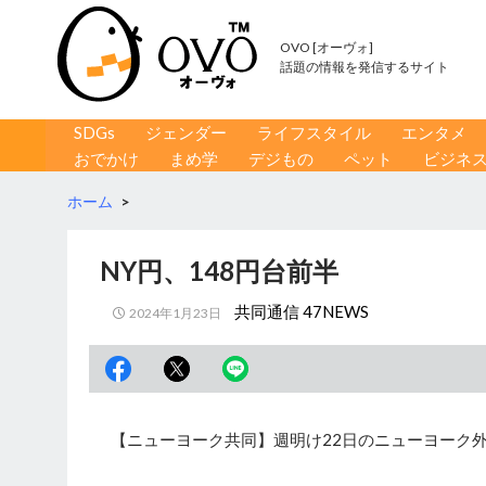
OVO [オーヴォ]
話題の情報を発信するサイト
コンテンツへ移動
検
SDGs
ジェンダー
ライフスタイル
エンタメ
索
おでかけ
まめ学
デジもの
ペット
ビジネ
ホーム
>
NY円、148円台前半
共同通信 47NEWS
2024年1月23日
【ニューヨーク共同】週明け22日のニューヨーク外