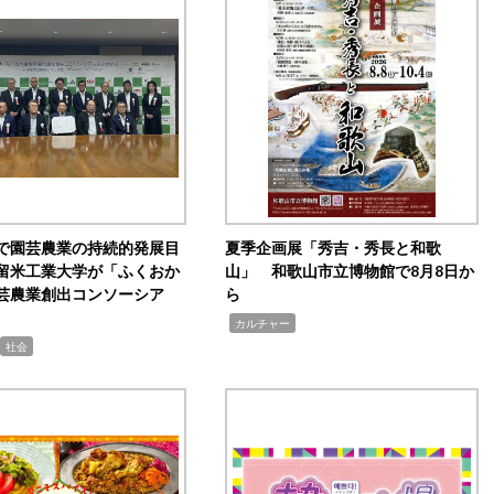
で園芸農業の持続的発展目
夏季企画展「秀吉・秀長と和歌
留米工業大学が「ふくおか
山」 和歌山市立博物館で8月8日か
芸農業創出コンソーシア
ら
,
カルチャー
社会