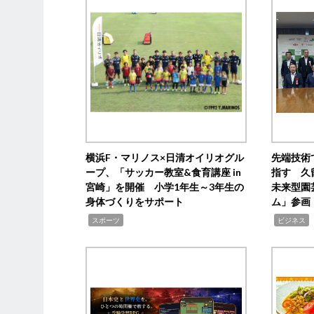
横浜F・マリノス×日清オイリオグル
先端技術
ープ、「サッカー教室&食育講座 in
指す 久
宮崎」を開催 小学1年生～3年生の
未来型園
身体づくりをサポート
ム」参画
,
,
,
スポーツ
ビジネス