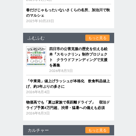
春だけじゃもったいないさくらの名所、加治川で秋
のマルシェ
2025年10月23日
ふむふむ
もっと見る
四日市の公害克服の歴史を伝える絵
本『スモックリン』制作プロジェク
ト クラウドファンディングで支援
を募集
2026年8月5日
「中東発」値上げラッシュが本格化 飲食料品値上
げ、約3年ぶりの多さに
2026年8月4日
物価高でも「夏は家族で長距離ドライブ」 宿泊ド
ライブ予算4万円超、渋滞・猛暑への備えも必須
2026年8月3日
カルチャー
もっと見る