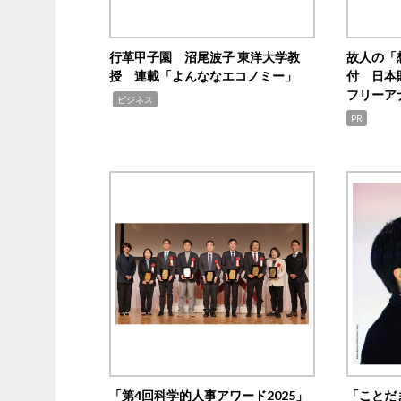
行革甲子園 沼尾波子 東洋大学教
故人の「
授 連載「よんななエコノミー」
付 日本
フリーア
,
ビジネス
PR
「第4回科学的人事アワード2025」
「ことだ