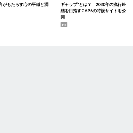
言がもたらす心の平穏と潤
ギャップ”とは？ 2030年の流行終
結を目指すGAP6の特設サイトを公
開
PR