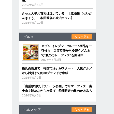
南】
2026年6月18日
きっと大平元首相は泣いている 【政眼鏡（せいが
んきょう）－本田雅俊の政治コラム】
2026年6月10日
グルメ
もっと見る
セブン‐イレブン、カレー15商品を一
斉投入 名店監修から冷製うどんま
で“夏のカレーフェス”を開催中
2026年8月6日
横浜高島屋で「韓国市場」がスタート 人気グルメ
から雑貨まで約30ブランドが集結
2026年8月5日
「山梨県笛吹川フルーツ公園」でサマーフェス 富
士山を眺めながら水遊び、季節限定の桃のかき氷も
2026年8月3日
ヘルスケア
もっと見る