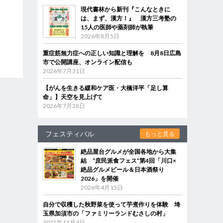
現代書林から新刊『こんなときに
は、まず、漢方！』 漢方三考塾の
15人の医師や薬剤師が執筆
2026年8月5日
重症筋無力症への正しい知識と理解を 8月8日広島
市で公開講座、オンライン配信も
2026年7月31日
【がんを生きる緩和ケア医・大橋洋平「足し算
命」】天空を見上げて
2026年7月28日
フェスティバル
もっと見る
絶品屋台グルメが全国各地から大集
結 “庶民派食フェス”第4回「川口×
絶品グルメビール＆日本酒祭り
2026」を開催
2026年4月15日
自分で収穫した秋野菜を使って芋煮作りを体験 埼
玉県加須市の「ファミリーランドむさしの村」
2025年11月4日