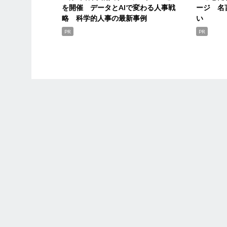
を開催 データとAIで変わる人事戦
ージ 名
略 科学的人事の最新事例
い
PR
PR