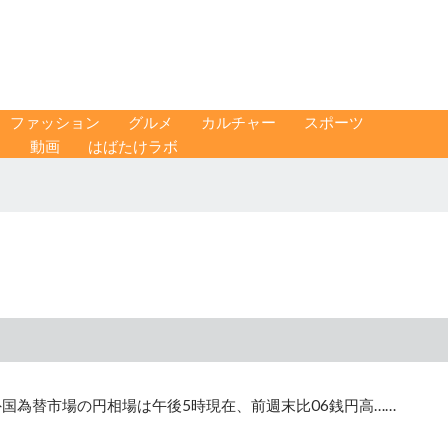
ファッション
グルメ
カルチャー
スポーツ
ス
動画
はばたけラボ
国為替市場の円相場は午後5時現在、前週末比06銭円高……