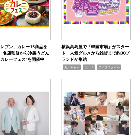
イレブン、カレー15商品を
横浜高島屋で「韓国市場」がスター
 名店監修から冷製うどん
ト 人気グルメから雑貨まで約30ブ
のカレーフェス”を開催中
ランドが集結
,
,
,
カルチャー
グルメ
ライフスタイル