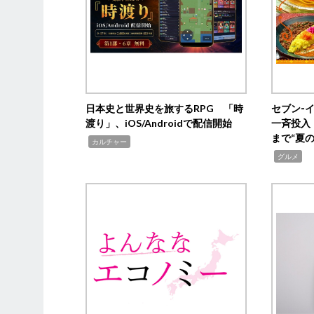
日本史と世界史を旅するRPG 「時
セブン‐
渡り」、iOS/Androidで配信開始
一斉投入
まで“夏
,
カルチャー
,
グルメ