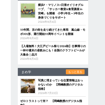
横浜F・マリノス×日清オイリオグル
ープ、「サッカー教室&食育講座 in
宮崎」を開催 小学1年生～3年生の
身体づくりをサポート
2026年8月6日
55年間、京の街を走り続けてきた車両 嵐山線・モ
ボ301形、運行開始55周年イベントを開催
2026年8月6日
【入場無料！大江戸ビール祭り2026秋】仕事帰りの
一杯や週末の昼飲みにも！全国のクラフトビールが
大集合｜品川
2026年8月6日
まめ学
もっと見る
写真に埋まっている位置情報はおっ
かないのか 【岡嶋教授のデジタル
指南】
2026年7月22日
ゼロトラストって何？ 【岡嶋教授のデジタル指