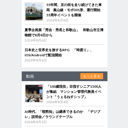
55年間、京の街を走り続けてきた車
両 嵐山線・モボ301形、運行開始
55周年イベントを開催
2026年8月6日
夏季企画展「秀吉・秀長と和歌山」 和歌山市立博
物館で8月8日から
2026年8月6日
日本史と世界史を旅するRPG 「時渡り」、
iOS/Androidで配信開始
2026年8月6日
動画
もっと見る
「100歳現役」目指すシニア1500人
が集結 マンション管理代務員イベ
ント「うぇるねすシップ」
2026年8月4日
AI時代、「暗黙知」は継承できるのか 「デジブ
レ」説明会／ラウンドテーブル
2026年8月3日