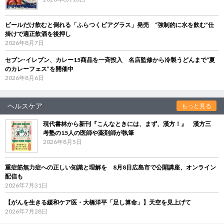
ビールだけ飲むと倒れる「ふらつくビアグラス」発売 “強制的に水を飲む”仕
掛けで適正飲酒を後押し
2026年8月7日
セブン‐イレブン、カレー15商品を一斉投入 名店監修から冷製うどんまで“夏
のカレーフェス”を開催中
2026年8月6日
ヘルスケア
もっと見る
現代書林から新刊『こんなときには、まず、漢方！』 漢方三
考塾の15人の医師や薬剤師が執筆
2026年8月5日
重症筋無力症への正しい知識と理解を 8月8日広島市で公開講座、オンライン
配信も
2026年7月31日
【がんを生きる緩和ケア医・大橋洋平「足し算命」】天空を見上げて
2026年7月28日