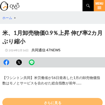
検
索
コ
ン
テ
ホーム
>
ン
ツ
米、1月卸売物価0.9％上昇 伸び率2カ月
へ
移
ぶり縮小
動
共同通信 47NEWS
2024年2月16日
【ワシントン共同】米労働省が16日発表した1月の卸売物価指
数はモノとサービスを合わせた総合指数が前年……
さらに見る