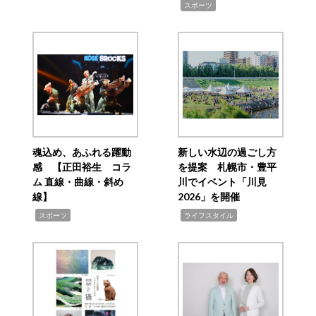
,
スポーツ
魂込め、あふれる躍動
新しい水辺の過ごし方
感 【正田裕生 コラ
を提案 札幌市・豊平
ム 直線・曲線・斜め
川でイベント「川見
線】
2026」を開催
,
,
スポーツ
ライフスタイル