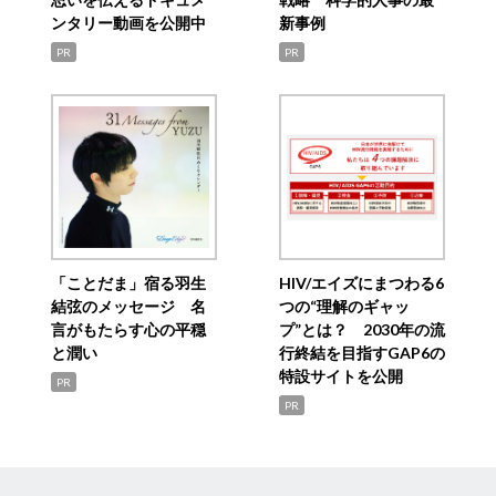
ンタリー動画を公開中
新事例
PR
PR
「ことだま」宿る羽生
HIV/エイズにまつわる6
結弦のメッセージ 名
つの“理解のギャッ
言がもたらす心の平穏
プ”とは？ 2030年の流
と潤い
行終結を目指すGAP6の
特設サイトを公開
PR
PR