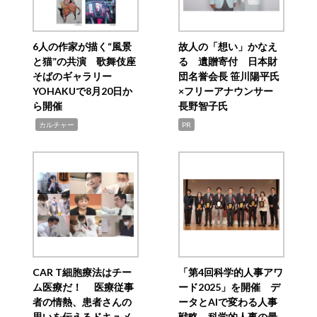
6人の作家が描く“風景
故人の「想い」かなえ
と猫”の共演 歌舞伎座
る 遺贈寄付 日本財
そばのギャラリー
団名誉会長 笹川陽平氏
YOHAKUで8月20日か
×フリーアナウンサー
ら開催
長野智子氏
,
カルチャー
PR
CAR T細胞療法はチー
「第4回科学的人事アワ
ム医療だ！ 医療従事
ード2025」を開催 デ
者の情熱、患者さんの
ータとAIで変わる人事
思いを伝えるドキュメ
戦略 科学的人事の最