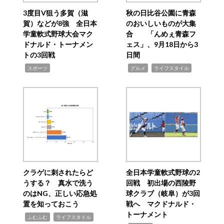
3度目V狙う多賀（滋
秋の日比谷公園に青森
賀）などが8強 全日本
のおいしいものが大集
学童軟式野球大会マク
合 「んめぇ青森フ
ドナルド・トーナメン
ェス」、9月18日から3
トの3回戦
日間
,
,
,
スポーツ
グルメ
ライフスタイル
クラゲに刺されたらど
全日本学童軟式野球の2
うする？ 真水で洗う
回戦 初出場の西陵野
のはNG、正しい応急処
球クラブ（岐阜）が3回
置を知っておこう
戦へ マクドナルド・
トーナメント
,
,
ふむふむ
ライフスタイル