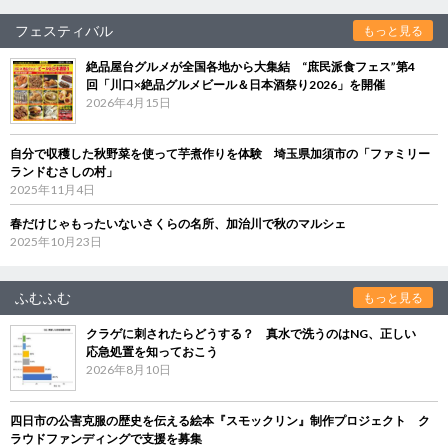
フェスティバル
もっと見る
絶品屋台グルメが全国各地から大集結 “庶民派食フェス”第4
回「川口×絶品グルメビール＆日本酒祭り2026」を開催
2026年4月15日
自分で収穫した秋野菜を使って芋煮作りを体験 埼玉県加須市の「ファミリー
ランドむさしの村」
2025年11月4日
春だけじゃもったいないさくらの名所、加治川で秋のマルシェ
2025年10月23日
ふむふむ
もっと見る
クラゲに刺されたらどうする？ 真水で洗うのはNG、正しい
応急処置を知っておこう
2026年8月10日
四日市の公害克服の歴史を伝える絵本『スモックリン』制作プロジェクト ク
ラウドファンディングで支援を募集