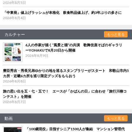
2026年8月5日
「中東発」値上げラッシュが本格化 飲食料品値上げ、約3年ぶりの多さに
2026年8月4日
カルチャー
もっと見る
6人の作家が描く“風景と猫”の共演 歌舞伎座そばのギャラリ
ーYOHAKUで8月20日から開催
2026年8月9日
豊臣秀吉・秀長兄弟ゆかりの地を巡るスタンプラリーがスタート 和歌山市内5
カ所・近畿6カ所を巡り限定グッズをもらおう
2026年8月8日
旅の思い出を五・七・五で！ エースが「かばんの日」に合わせ「旅行川柳コ
ンテスト」を開催
2026年8月7日
動画
もっと見る
「100歳現役」目指すシニア1500人が集結 マンション管理代