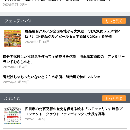
2026年7月28日
フェスティバル
もっと見る
絶品屋台グルメが全国各地から大集結 “庶民派食フェス”第4
回「川口×絶品グルメビール＆日本酒祭り2026」を開催
2026年4月15日
自分で収穫した秋野菜を使って芋煮作りを体験 埼玉県加須市の「ファミリー
ランドむさしの村」
2025年11月4日
春だけじゃもったいないさくらの名所、加治川で秋のマルシェ
2025年10月23日
ふむふむ
もっと見る
四日市の公害克服の歴史を伝える絵本『スモックリン』制作プ
ロジェクト クラウドファンディングで支援を募集
2026年8月5日