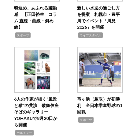
魂込め、あふれる躍動
新しい水辺の過ごし方
感 【正田裕生 コラ
を提案 札幌市・豊平
ム 直線・曲線・斜め
川でイベント「川見
線】
2026」を開催
,
,
スポーツ
ライフスタイル
6人の作家が描く“風景
弓ヶ浜（鳥取）が初勝
と猫”の共演 歌舞伎座
利 全日本学童野球の1
そばのギャラリー
回戦
YOHAKUで8月20日か
,
スポーツ
ら開催
,
カルチャー