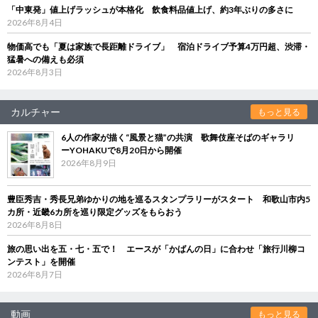
「中東発」値上げラッシュが本格化 飲食料品値上げ、約3年ぶりの多さに
2026年8月4日
物価高でも「夏は家族で長距離ドライブ」 宿泊ドライブ予算4万円超、渋滞・
猛暑への備えも必須
2026年8月3日
カルチャー
もっと見る
6人の作家が描く“風景と猫”の共演 歌舞伎座そばのギャラリ
ーYOHAKUで8月20日から開催
2026年8月9日
豊臣秀吉・秀長兄弟ゆかりの地を巡るスタンプラリーがスタート 和歌山市内5
カ所・近畿6カ所を巡り限定グッズをもらおう
2026年8月8日
旅の思い出を五・七・五で！ エースが「かばんの日」に合わせ「旅行川柳コ
ンテスト」を開催
2026年8月7日
動画
もっと見る