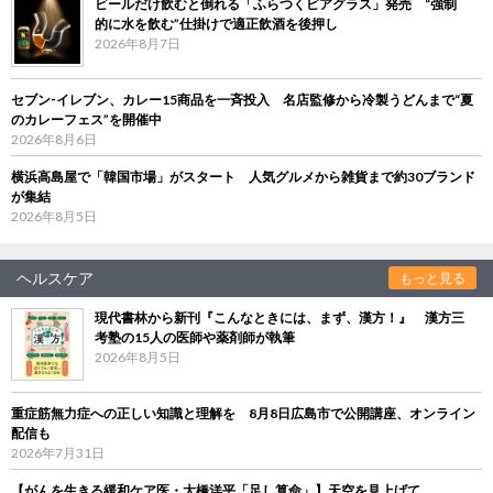
ビールだけ飲むと倒れる「ふらつくビアグラス」発売 “強制
的に水を飲む”仕掛けで適正飲酒を後押し
2026年8月7日
セブン‐イレブン、カレー15商品を一斉投入 名店監修から冷製うどんまで“夏
のカレーフェス”を開催中
2026年8月6日
横浜高島屋で「韓国市場」がスタート 人気グルメから雑貨まで約30ブランド
が集結
2026年8月5日
ヘルスケア
もっと見る
現代書林から新刊『こんなときには、まず、漢方！』 漢方三
考塾の15人の医師や薬剤師が執筆
2026年8月5日
重症筋無力症への正しい知識と理解を 8月8日広島市で公開講座、オンライン
配信も
2026年7月31日
【がんを生きる緩和ケア医・大橋洋平「足し算命」】天空を見上げて