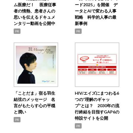
ム医療だ！ 医療従事
ード2025」を開催 デ
者の情熱、患者さんの
ータとAIで変わる人事
思いを伝えるドキュメ
戦略 科学的人事の最
ンタリー動画を公開中
新事例
PR
PR
「ことだま」宿る羽生
HIV/エイズにまつわる6
結弦のメッセージ 名
つの“理解のギャッ
言がもたらす心の平穏
プ”とは？ 2030年の流
と潤い
行終結を目指すGAP6の
特設サイトを公開
PR
PR