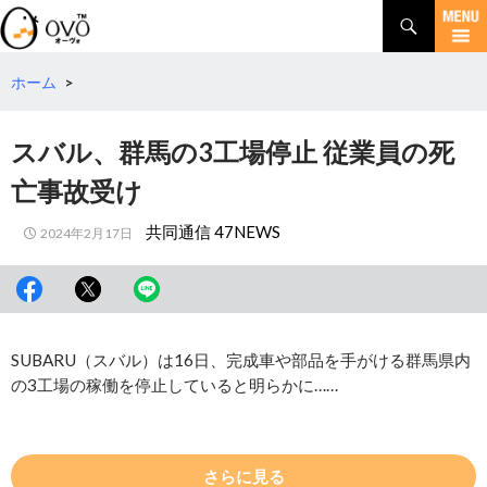
検
索
コ
ン
テ
ホーム
>
ン
ツ
スバル、群馬の3工場停止 従業員の死
へ
移
亡事故受け
動
共同通信 47NEWS
2024年2月17日
SUBARU（スバル）は16日、完成車や部品を手がける群馬県内
の3工場の稼働を停止していると明らかに……
さらに見る