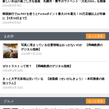
新しい水辺の過ごし方を提案 札幌市・豊平川でイベント「川見2026」を開催
2026年8月9日
韓国旅行でau PAYを使うとPontaポイント最大20％還元！30万店舗以上が対象
に【9月30日まで】
2026年8月8日
まめ学
もっと見る
写真に埋まっている位置情報はおっかないのか 【岡嶋教授の
デジタル指南】
2026年7月22日
ゼロトラストって何？ 【岡嶋教授のデジタル指南】
2026年6月18日
きっと大平元首相は泣いている 【政眼鏡（せいがんきょう）－本田雅俊の政
治コラム】
2026年6月10日
グルメ
もっと見る