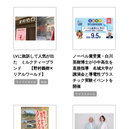
LVに敗訴して人気が出
ノーベル賞受賞・白川
た ミルクティーブラ
英樹博士が小中高生を
ンド 【野村義樹✕
直接指導 名城大学が
リアルワールド】
講演会と導電性プラス
チック実験イベントを
,
,
ライフスタイル
社会
開催
,
ライフスタイル