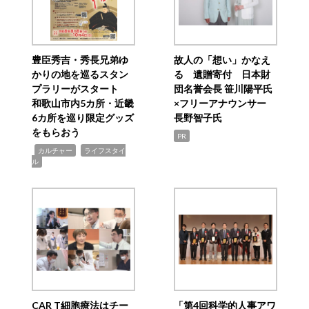
豊臣秀吉・秀長兄弟ゆ
故人の「想い」かなえ
かりの地を巡るスタン
る 遺贈寄付 日本財
プラリーがスタート
団名誉会長 笹川陽平氏
和歌山市内5カ所・近畿
×フリーアナウンサー
6カ所を巡り限定グッズ
長野智子氏
をもらおう
PR
,
,
カルチャー
ライフスタイ
ル
CAR T細胞療法はチー
「第4回科学的人事アワ